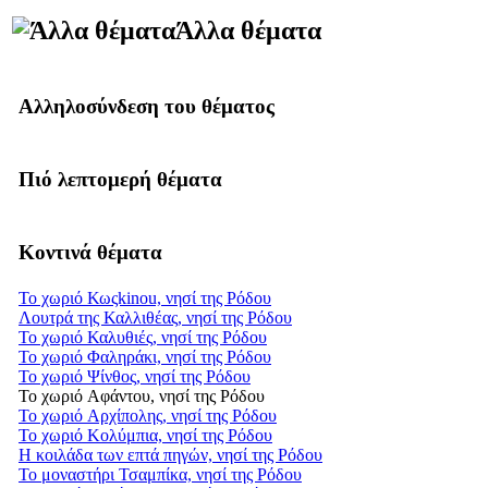
Άλλα θέματα
Αλληλοσύνδεση του θέματος
Πιό λεπτομερή θέματα
Κοντινά θέματα
Το χωριό Κωςkinou, νησί της Ρόδου
Λουτρά της Καλλιθέας, νησί της Ρόδου
Το χωριό Καλυθιές, νησί της Ρόδου
Το χωριό Φαληράκι, νησί της Ρόδου
Το χωριό Ψίνθος, νησί της Ρόδου
Το χωριό Αφάντου, νησί της Ρόδου
Το χωριό Αρχίπολης, νησί της Ρόδου
Το χωριό Κολύμπια, νησί της Ρόδου
Η κοιλάδα των επτά πηγών, νησί της Ρόδου
Το μοναστήρι Τσαμπίκα, νησί της Ρόδου