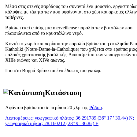
Μέσα στις στενές παρόδους του συναντά ένα μουσείο, εργαστηρίω
κάλυψης με τάπητα των που υφαίνονται στο χέρι και αρκετές ελλην
ταβέρνες.
Βρίσκει εκεί επίσης μια merveilleuse παραλία των βοτσάλων που
πλαισιώνεται από το κρυστάλλινο νερό.
Κοντά το χωριό και περίπου την παραλία βρίσκεται η εκκλησία
Pan
Katholiki
(Notre-Dame-la-Catholique) που χτίζεται στα ερείπια μιας
παλαιάς χριστιανικής βασιλικής. Διακοσμείται των νωπογραφιών τ
XIIIe
αιώνας και
XIVe
αιώνας.
Πιο στο Βορρά βρίσκεται ένα έδαφος του γκολφ.
Κατάσταση
Αφάντου βρίσκεται σε περίπου 20 χλμ της
Ρόδου
.
Λεπτομέρειες: γεωγραφικό πλάτος: 36.291789 (36° 17 ' 30.4») Ν;
γεωγραφικό μήκος: 28.160212 (28° 9 ' 36.8») Ε