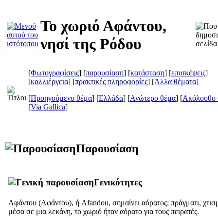
Το χωριό Αφάντου,
νησί της Ρόδου
[
Φωτογραφίσεις
] [
παρουσίαση
] [
κατάσταση
] [
επισκέψεις
]
[
καλλιέργεια
] [
πρακτικές πληροφορίες
] [
Άλλα θέματα
]
[
Προηγούμενο θέμα
] [
Ελλάδα
] [
Ανώτερο θέμα
] [
Ακόλουθο 
[
Via Gallica
]
Παρουσίαση
Γενικότητες
Αφάντου (
Αφάντου
), ή Afandou, σημαίνει αόρατος; πράγματι, χτισ
μέσα σε μια λεκάνη, το χωριό ήταν αόρατο για τους πειρατές.