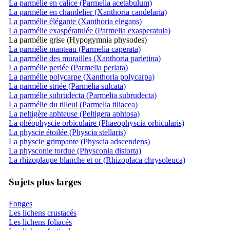
La parmélie en calice (Parmelia acetabulum)
La parmélie en chandelier (Xanthoria candelaria)
La parmélie élégante (Xanthoria elegans)
La parmélie exaspératulée (Parmelia exasperatula)
La parmélie grise (Hypogymnia physodes)
La parmélie manteau (Parmelia caperata)
La parmélie des murailles (Xanthoria parietina)
La parmélie perlée (Parmelia perlata)
La parmélie polycarpe (Xanthoria polycarpa)
La parmélie striée (Parmelia sulcata)
La parmélie subrudecta (Parmelia subrudecta)
La parmélie du tilleul (Parmelia tiliacea)
La peltigère aphteuse (Peltigera aphtosa)
La phéophyscie orbiculaire (Phaeophyscia orbicularis)
La physcie étoilée (Physcia stellaris)
La physcie grimpante (Physcia adscendens)
La physconie tordue (Physconia distorta)
La rhizoplaque blanche et or (Rhizoplaca chrysoleuca)
Sujets plus larges
Fonges
Les lichens crustacés
Les lichens foliacés