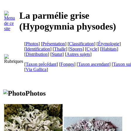
La parmélie grise
(
Hypogymnia physodes
)
[
Photos
] [
Présentation
] [
Classification
] [
Étymologie
]
[
Identification
] [
Thalle
] [
Spores
] [
Cycle
] [
Habitats
]
[
Distribution
] [
Statut
] [
Autres sujets
]
[
Taxon précédant
] [
Fonges
] [
Taxon ascendant
] [
Taxon su
[
Via Gallica
]
Photos