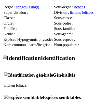
Règne
:
fonges (
Fungi
)
Sous-règne
:
lichens
Super-division
:
Division
:
lichens foliacés
Classe
:
Sous-classe
:
Ordre
:
Sous-ordre
:
Famille
:
Sous-famille
:
Genre
:
Sous-genre
:
Espèce
:
Hypogymnia physodes
Sous-espèce
:
Nom commun
: parmélie grise
Nom populaire
:
Identification
Généralités
Lichen foliacé.
Espèces semblables