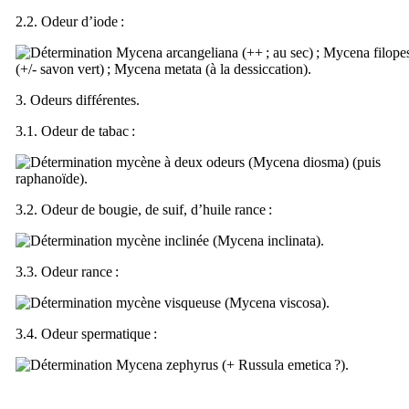
2.2. Odeur d’iode :
Mycena arcangeliana
(++ ; au sec) ;
Mycena filope
(+/- savon vert) ;
Mycena metata
(à la dessiccation).
3. Odeurs différentes.
3.1. Odeur de tabac :
mycène à deux odeurs (
Mycena diosma
) (puis
raphanoïde).
3.2. Odeur de bougie, de suif, d’huile rance :
mycène inclinée (
Mycena inclinata
).
3.3. Odeur rance :
mycène visqueuse (
Mycena viscosa
).
3.4. Odeur spermatique :
Mycena zephyrus
(+
Russula emetica
?).