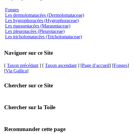
Fonges
Les dermolomatacées (Dermolomataceae)
Les hygrophoracées (Hygrophoraceae)
Les marasmiacées (Marasmiaceae)
Les pleurotacées (Pleurotaceae)
Les tricholomatacées (Tricholomataceae)
Naviguer sur ce Site
[
Taxon précédant
] [
Taxon ascendant
] [
Page d’accueil
] [
Fonges
]
[
Via Gallica
]
Chercher sur ce Site
Chercher sur la Toile
Recommander cette page