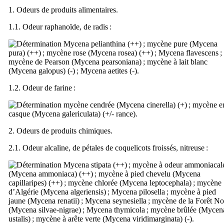
1. Odeurs de produits alimentaires.
1.1. Odeur raphanoïde, de radis :
Mycena pelianthina
(++) ; mycène pure (
Mycena
pura
) (++) ; mycène rose (
Mycena rosea
) (++) ;
Mycena flavescens
;
mycène de Pearson (
Mycena pearsoniana
) ; mycène à lait blanc
(
Mycena galopus
) (-) ;
Mycena aetites
(-).
1.2. Odeur de farine :
mycène cendrée (
Mycena cinerella
) (+) ; mycène e
casque (
Mycena galericulata
) (+/- rance).
2. Odeurs de produits chimiques.
2.1. Odeur alcaline, de pétales de coquelicots froissés, nitreuse :
Mycena stipata
(++) ; mycène à odeur ammoniacal
(
Mycena ammoniaca
) (++) ; mycène à pied chevelu (
Mycena
capillaripes
) (++) ; mycène chlorée (
Mycena leptocephala
) ; mycène
d’Algérie (
Mycena algeriensis
) ;
Mycena pilosella
; mycène à pied
jaune (
Mycena renatii
) ;
Mycena seynesiella
; mycène de la Forêt No
(
Mycena silvae-nigrae
) ;
Mycena thymicola
; mycène brûlée (
Mycen
ustalis
) ; mycène à arête verte (
Mycena viridimarginata
) (-).