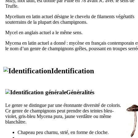
Mizy, mot latin, est donné par Pline en 78 avant JC avec le sens de
Truffe.
Mycelium en latin actuel désigne le chevelu de filaments végétatifs
souterrains de la plupart des champignons.
Mycel en anglais actuel a le même sens.
Mycena en latin actuel a donné : mycène en français contemporain e
le nom d’un genre de champignons grêles, poussant en troupes serré
Identification
Généralités
Le genre se distingue par une étonnante diversité de coloris.
Ce genre de champignons peut prendre des teintes bleu-
violet, gris-bleu
Mycena pura
, jaune verdâtre ou même
blanchâtre.
Chapeau peu charnu, strié, en forme de cloche.
Lames libres.