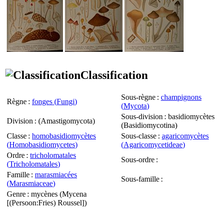
Classification
Sous-règne
:
champignons
Règne
:
fonges (
Fungi
)
(
Mycota
)
Sous-division
: basidiomycètes
Division
: (
Amastigomycota
)
(
Basidiomycotina
)
Classe
:
homobasidiomycètes
Sous-classe
:
agaricomycètes
(
Homobasidiomycetes
)
(
Agaricomycetideae
)
Ordre
:
tricholomatales
Sous-ordre
:
(
Tricholomatales
)
Famille
:
marasmiacées
Sous-famille
:
(
Marasmiaceae
)
Genre
: mycènes (
Mycena
[(Persoon:Fries) Roussel])