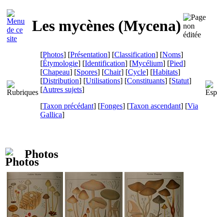
Les mycènes (
Mycena
)
[
Photos
] [
Présentation
] [
Classification
] [
Noms
]
[
Étymologie
] [
Identification
] [
Mycélium
] [
Pied
]
[
Chapeau
] [
Spores
] [
Chair
] [
Cycle
] [
Habitats
]
[
Distribution
] [
Utilisations
] [
Constituants
] [
Statut
]
[
Autres sujets
]
[
Taxon précédant
] [
Fonges
] [
Taxon ascendant
]
[
Via
Gallica
]
Photos