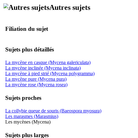
Autres sujets
Filiation du sujet
Sujets plus détaillés
La mycène en casque (Mycena galericulata)
La mycène inclinée (Mycena inclinata)
La mycène à pied strié (Mycena polygramma)
La mycène pure (Mycena pura)
La mycène rose (Mycena rosea)
Sujets proches
La collybie queue de souris (Baeospora myosura)
Les marasmes (Marasmius)
Les mycènes (Mycena)
Sujets plus larges