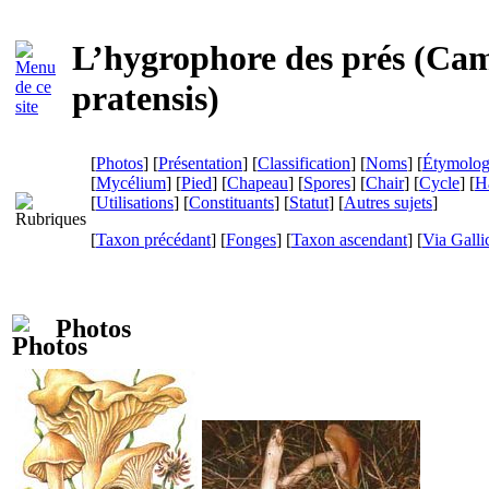
L’hygrophore des prés (
Cam
pratensis
)
[
Photos
] [
Présentation
] [
Classification
] [
Noms
] [
Étymolog
[
Mycélium
] [
Pied
] [
Chapeau
] [
Spores
] [
Chair
] [
Cycle
] [
Ha
[
Utilisations
] [
Constituants
] [
Statut
] [
Autres sujets
]
[
Taxon précédant
] [
Fonges
] [
Taxon ascendant
]
[
Via Galli
Photos