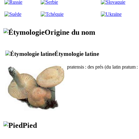
Origine du nom
Étymologie latine
pratensis
: des prés (du latin
pratum
: 
Pied