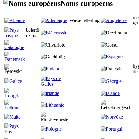
Noms européens
me
Wiesenellerling
wa
belardi
ezkoa
hy
des