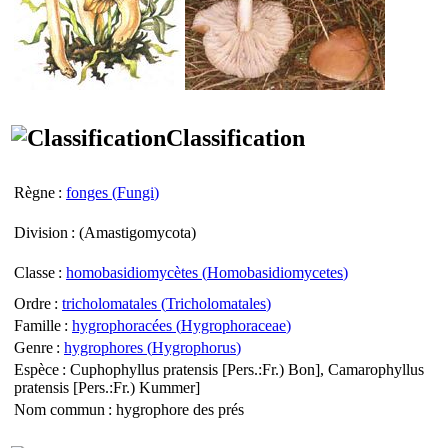
Classification
Règne
:
fonges (
Fungi
)
Division
: (
Amastigomycota
)
Classe
:
homobasidiomycètes (
Homobasidiomycetes
)
Ordre
:
tricholomatales (
Tricholomatales
)
Famille
:
hygrophoracées (
Hygrophoraceae
)
Genre
:
hygrophores (
Hygrophorus
)
Espèce
:
Cuphophyllus pratensis
[Pers.:Fr.) Bon],
Camarophyllus
pratensis
[Pers.:Fr.) Kummer]
Nom commun
: hygrophore des prés