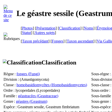
Le géastre sessile (
Geastrum 
[
Photos
] [
Présentation
] [
Classification
] [
Noms
] [
Étymolog
[
Statut
] [
Autres sujets
]
[
Taxon précédant
] [
Fonges
] [
Taxon ascendant
]
[
Via Galli
Classification
Règne
:
fonges (
Fungi
)
Sous-règne
:
Division
: (
Amastigomycota
)
Sous-divisio
Classe
:
homobasidiomycètes (
Homobasidiomycetes
)
Sous-classe
Ordre
: lycoperdales (
Lycoperdales
)
Sous-ordre
:
Famille
:
géastracées (
Geastraceae
)
Sous-famille
Genre
:
géastres (
Geastrum
)
Sous-genre
:
Espèce
:
Geastrum sessile
,
Geastrum fimbriatum
Sous-espèce