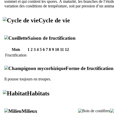
sommet et qui contient les spores. À maturité, les branches de l’étoi
variation des conditions de température, soit par pression d’un ani
Cycle de vie
Saison de fructification
Mois
1
2
3
4
5
6
7
8
9
10
11
12
Fructification
Forme de fructification
Il pousse toujours en troupes.
Habitats
Milieux