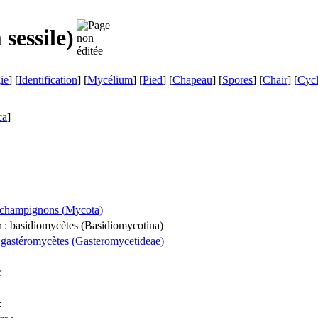
sessile
)
ie
] [
Identification
] [
Mycélium
] [
Pied
] [
Chapeau
] [
Spores
] [
Chair
] [
Cyc
ca
]
champignons (
Mycota
)
n
: basidiomycètes (
Basidiomycotina
)
:
gastéromycètes (
Gasteromycetideae
)
:
: