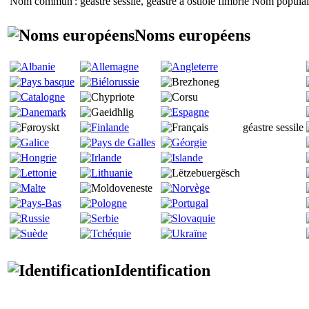
Nom commun
: géastre sessile, géastre à ostiole fimbrié
Nom populai
Noms européens
géastre sessile
Identification