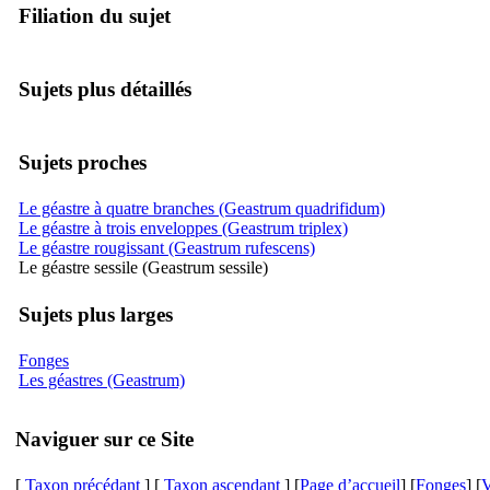
Filiation du sujet
Sujets plus détaillés
Sujets proches
Le géastre à quatre branches (Geastrum quadrifidum)
Le géastre à trois enveloppes (Geastrum triplex)
Le géastre rougissant (Geastrum rufescens)
Le géastre sessile (Geastrum sessile)
Sujets plus larges
Fonges
Les géastres (Geastrum)
Naviguer sur ce Site
[
Taxon précédant
] [
Taxon ascendant
] [
Page d’accueil
] [
Fonges
] [
V