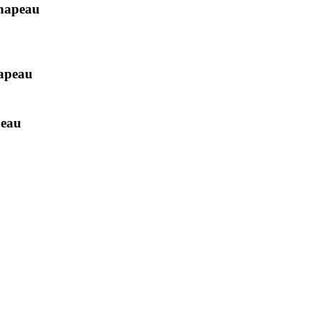
hapeau
hapeau
peau