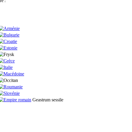
re
:
Geastrum sessile