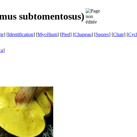
mus subtomentosus
)
ie
] [
Identification
] [
Mycélium
] [
Pied
] [
Chapeau
] [
Spores
] [
Chair
] [
Cyc
ca
]