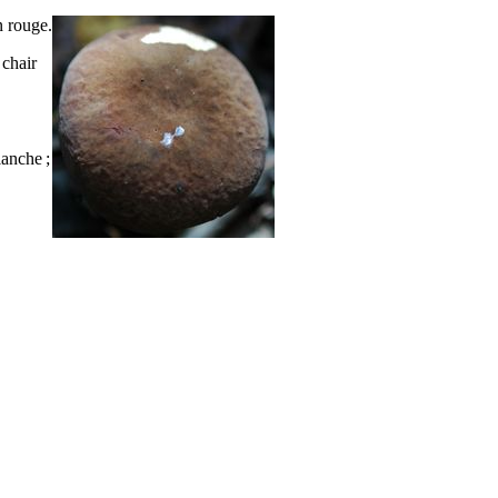
n rouge.
 chair
lanche ;