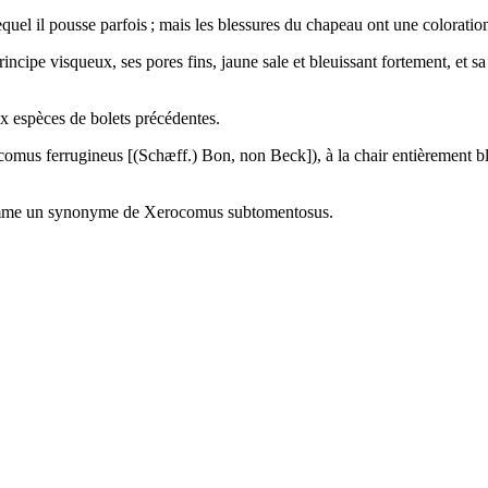
quel il pousse parfois ; mais les blessures du chapeau ont une coloratio
incipe visqueux, ses pores fins, jaune sale et bleuissant fortement, et sa
ux espèces de bolets précédentes.
comus ferrugineus
[(Schæff.) Bon, non Beck]), à la chair entièrement b
comme un synonyme de
Xerocomus subtomentosus
.