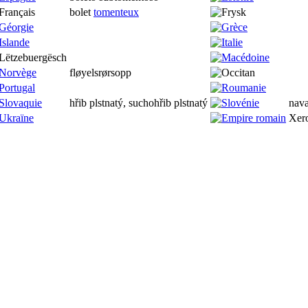
bolet
tomenteux
fløyelsrørsopp
hřib plstnatý, suchohřib plstnatý
nava
Xer