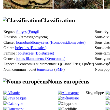
Classification
Règne
:
fonges (
Fungi
)
Sous-règ
Division
: (
Amastigomycota
)
Sous-divi
Classe
:
homobasidiomycètes (
Homobasidiomycetes
)
Sous-clas
Ordre
:
boletales (
Boletales
)
Sous-ord
Famille
:
bolétacées (
Boletaceae
)
Sous-fami
Genre
:
bolets filamenteux (
Xerocomus
)
Sous-gen
Espèce
:
Xerocomus subtomentosus
[(Linné:Fries) Quélet]
Sous-esp
Nom commun
: bolet
tomenteux
(
SMF
)
Nom popu
Noms européens
Ziegenlippe