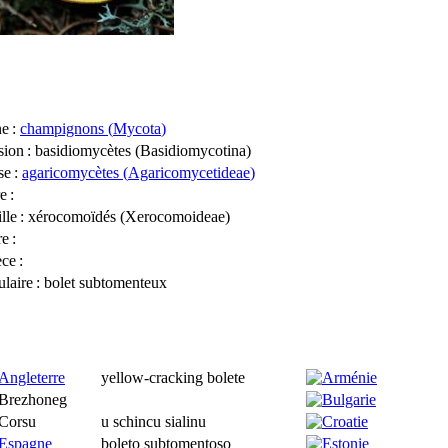
ne
:
champignons (
Mycota
)
sion
: basidiomycètes (
Basidiomycotina
)
se
:
agaricomycètes (
Agaricomycetideae
)
re
:
lle
: xérocomoïdés (
Xerocomoideae
)
re
:
èce
:
laire
: bolet subtomenteux
yellow-cracking bolete
u schincu sialinu
boleto subtomentoso