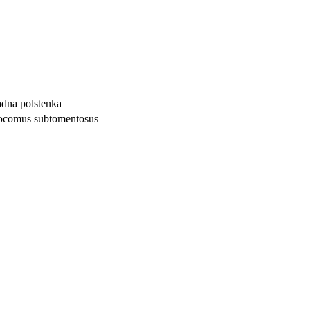
dna polstenka
ocomus subtomentosus