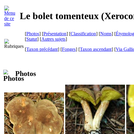
Le bolet tomenteux (
Xeroco
[
Photos
] [
Présentation
] [
Classification
] [
Noms
] [
Étymolog
[
Statut
] [
Autres sujets
]
[
Taxon précédant
] [
Fonges
] [
Taxon ascendant
]
[
Via Galli
Photos