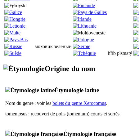
моховик зеленый
hřib plstnatý
Origine du nom
Étymologie latine
Nom du genre : voir les
bolets du genre Xerocomus
.
tomentosus
: recouvert de poils (
tomentum
) courts et serrés.
Étymologie française