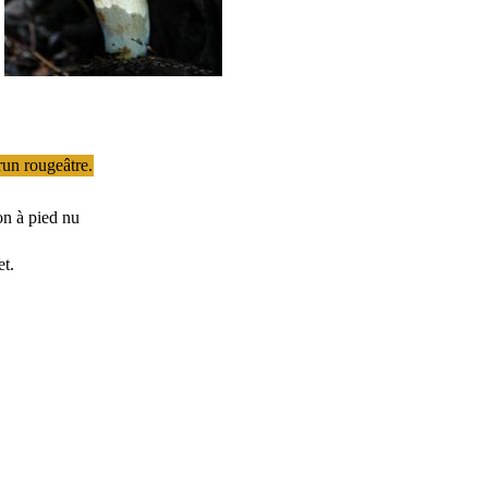
run rougeâtre.
et.