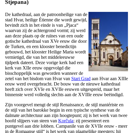
Stjepana
)
De kathedraal, aan de patroonheilige van de
stad Hvar, heilige Étienne die wordt gewijd,
bevindt zich in het einde is van „
Pjaca
“
waarvan zij de achtergrond vormt; zij werd
aan deze plaats op de ruïnes van een oude
gotische kathedraal van
XVe
eeuw die door
de Turken, en een klooster benedictijn
gebouwd, het klooster Heilige Maria wordt
vernietigd, die van het middeleeuwse
tijdperk dateert. Deze vorige kerk had een
kerk van
XIIe
eeuw opgevolgd die
bisschoppelijk was geworden wanneer de
zetel van het bisdom van Hvar van
Stari Grad
aan Hvar aan
XIIIe
eeuw werd overgebracht. De bouw van de nieuwe kathedraal
heeft zich over
XVIe
en
XVIIe
eeuwen uitgespreid, maar het
binnenste werd volledig slechts aan de
XVIIIe
eeuw beëindigd.
Zijn voorgevel mengt de stijl Renaissance, de stijl maniériste en
de stijl van het barokke begin in een typische synthese van de
dalmate architectuur aan zijn hoogtepunt; zij is het werk van twee
hoofd slijpers van steen van
Korčula
; zij presenteert een
puntgevel aan drie lobben. Campanile van de
XVIIe
eeuw - meer
in de Romaanse stijl“ is het werk van plaatselijke meesters; hij