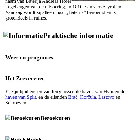
naam van
Baterija
Andreas Hofer
in geheugen van de uitvoering, in 1810, van sterke tyrolien.
Vandaag wordt zij alleen maar „
Baterija
“ benoemd en is
grotendeels in ruïnes.
Praktische informatie
Weer en prognoses
Het Zeevervoer
Er zijn lijndiensten van ferry tussen de haven van Hvar en de
haven van Split
, en de eilanden
Brač
,
Korčula
,
Lastovo
en
Schroeven.
Bezoekuren
Hotels