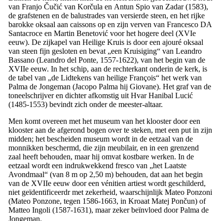
van
Franjo Čučić
van Korčula en
Antun Spio
van Zadar (1583),
de grafstenen en de balustrades van versierde steen, en het rijke
barokke oksaal aan caissons op en zijn verven van
Francesco DA
Santacroce
en
Martin Benetović
voor het hogere deel (
XVIe
eeuw). De zijkapel van Heilige Kruis is door een ajouré oksaal
van steen fijn gesloten en bevat „een
Kruisiging
“ van
Leandro
Bassano
(
Leandro del Ponte
, 1557-1622), van het begin van de
XVIIe
eeuw. In het schip, aan de rechterkant onderin de kerk, is
de tabel van „de
Lidtekens van heilige François
“ het werk van
Palma de Jongeman (
Jacopo Palma hij Giovane
). Het graf van de
toneelschrijver en dichter afkomstig uit Hvar
Hanibal Lucić
(1485-1553) bevindt zich onder de meester-altaar.
Men komt overeen met het museum van het klooster door een
klooster aan de afgerond bogen over te steken, met een put in zijn
midden; het bescheiden museum wordt in de eetzaal van de
monnikken beschermd, die zijn meubilair, en in een grenzend
zaal heeft behouden, maar hij omvat kostbare werken. In de
eetzaal wordt een indrukwekkend fresco van „het
Laatste
Avondmaal
“ (van 8 m op 2,50 m) behouden, dat aan het begin
van de
XVIIe
eeuw door een vénitien artiest wordt geschilderd,
niet geïdentificeerdr met zekerheid, waarschijnlijk
Mateo Ponzoni
(
Mateo Ponzone
, tegen 1586-1663, in Kroaat
Matej Pončun
) of
Matteo Ingoli
(1587-1631), maar zeker beïnvloed door Palma de
Jongeman.