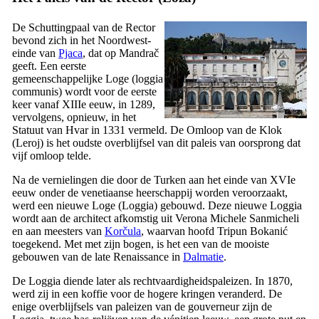
De Schuttingpaal van de Rector
bevond zich in het Noordwest-
einde van
Pjaca
, dat op
Mandrač
geeft. Een eerste
gemeenschappelijke Loge (
loggia
communis
) wordt voor de eerste
keer vanaf
XIIIe
eeuw, in 1289,
vervolgens, opnieuw, in het
Statuut van Hvar in 1331 vermeld. De Omloop van de Klok
(
Leroj
) is het oudste overblijfsel van dit paleis van oorsprong dat
vijf omloop telde.
Na de vernielingen die door de Turken aan het einde van
XVIe
eeuw onder de venetiaanse heerschappij worden veroorzaakt,
werd een nieuwe Loge (Loggia) gebouwd. Deze nieuwe Loggia
wordt aan de architect afkomstig uit Verona
Michele Sanmicheli
en aan meesters van
Korčula
, waarvan hoofd Tripun Bokanić
toegekend. Met met zijn bogen, is het een van de mooiste
gebouwen van de late Renaissance in
Dalmatie
.
De Loggia diende later als rechtvaardigheidspaleizen. In 1870,
werd zij in een koffie voor de hogere kringen veranderd. De
enige overblijfsels van paleizen van de gouverneur zijn de