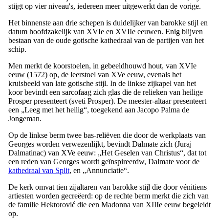
stijgt op vier niveau's, iedereen meer uitgewerkt dan de vorige.
Het binnenste aan drie schepen is duidelijker van barokke stijl en
datum hoofdzakelijk van
XVIe
en
XVIIe
eeuwen. Enig blijven
bestaan van de oude gotische kathedraal van de partijen van het
schip.
Men merkt de koorstoelen, in gebeeldhouwd hout, van
XVIe
eeuw (1572) op, de leerstoel van
XVe
eeuw, evenals het
kruisbeeld van late gotische stijl. In de linkse zijkapel van het
koor bevindt een sarcofaag zich glas die de relieken van heilige
Prosper presenteert (
sveti Prosper
). De meester-altaar presenteert
een „
Leeg met het heilig
“, toegekend aan
Jacopo Palma de
Jongeman.
Op de linkse berm twee bas-reliëven die door de werkplaats van
Georges worden verwezenlijkt, bevindt Dalmate zich (
Juraj
Dalmatinac
) van
XVe
eeuw: „Het
Geselen van Christus
“, dat tot
een reden van Georges wordt geïnspireerdw, Dalmate voor de
kathedraal van Split
, en „
Annunciatie
“.
De kerk omvat tien zijaltaren van barokke stijl die door vénitiens
artiesten worden gecreëerd: op de rechte berm merkt die zich van
de familie Hektorović die een Madonna van
XIIIe
eeuw begeleidt
op.