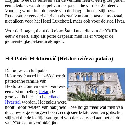
Loggia, twee bas-reliëven van de vénitien leeuw, een grote put en
een lateibalk van de kapel van het paleis die van 1612 dateert.
Vandaag wordt het binnenste van de Loggia in een stijl neo-
Renaissance versierd en dient als zaal van ontvangst en toonzaal,
niet alleen voor het Hotel Luxehotel, maar ook voor de stad Hvar.
Voor de Loggia, dient de kolom
Štandarac
, die van de
XVIIIe
eeuw dateert, altijd als porte-drapeau: men las er vroeger de
gemeentelijke bekendmakingen.
Het Paleis Hektorović (
Hektorovićeva palača
)
De bouw van het paleis
Hektorović werd in 1463 door de
patricienne familie van
Hektorović ondernomen van wie
een afstammeling,
Petar
, de
grootste dichter van het
eiland
Hvar zal
worden. Het paleis werd
nooit - door twisten van nabijheid - beëindigd maar wat men van
de aanwezige voorgevel een zeer gesierde late vénitien gotische
stijl ziet die de leeftijd van goud van de stad goed aan het einde
van
XVe
eeuw verduidelijkt.