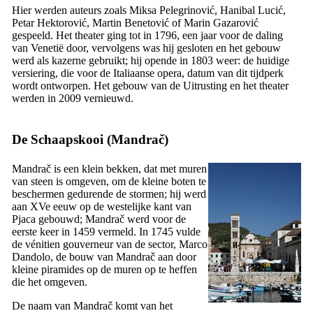
Hier werden auteurs zoals
Miksa Pelegrinović
,
Hanibal Lucić
,
Petar Hektorović
,
Martin Benetović
of
Marin Gazarović
gespeeld. Het theater ging tot in 1796, een jaar voor de daling
van Venetië door, vervolgens was hij gesloten en het gebouw
werd als kazerne gebruikt; hij opende in 1803 weer: de huidige
versiering, die voor de Italiaanse opera, datum van dit tijdperk
wordt ontworpen. Het gebouw van de Uitrusting en het theater
werden in 2009 vernieuwd.
De Schaapskooi (
Mandrač
)
Mandrač
is een klein bekken, dat met muren
van steen is omgeven, om de kleine boten te
beschermen gedurende de stormen; hij werd
aan
XVe
eeuw op de westelijke kant van
Pjaca
gebouwd;
Mandrač werd
voor de
eerste keer in 1459 vermeld. In 1745 vulde
de vénitien gouverneur van de sector,
Marco
Dandolo
, de bouw van
Mandrač aan
door
kleine piramides op de muren op te heffen
die het omgeven.
De naam van Mandrač komt van het