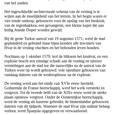
van het zuiden.
Het ingewikkelde architecturale schema van de vesting is te
wijten aan de moeilijkheid van het terrein. In het begin waren er
vier ronde omloop, gebouwen voor de opslag van het buskruit,
van de regenbakken, een gevangenis, een kleine kapel die aan
heilig Jeande Doper worden gewijd.
Bij de grote Turkse aanval van 19 augustus 1571, werd de stad
geplunderd en gebrand maar bijna konden alle inwoners van
Hvar in de vesting vluchten en het behouden leven houden.
Nochtans op 1 oktober 1579, trof de bliksem het kruitvat, en een
explosie bracht een ernstige schade aan de vesting en nieuwe
vernielingen aan de stad toe die nauwelijks na de aanval van de
Turken weer op wordt gebouwd: vele openbare gebouwen van
vandaag dateren van de wederopbouw na de explosie.
De vesting werd aan het einde van
XVIe
eeuw hersteld.
Gedurende de Franse heerschappij, werd het werk versterkt en
vergroot. Tot de tweede helft van de
XIXe
eeuw werd de sterke
plaats opnieuw vergroot. Onder de Oostenrijkse heerschappij,
werd de vesting als kazerne gebruikt; de binnenlandse gebouwen
dateren van dit tijdperk. Wanneer de stad Hvar zijn militair belang
verloor, werd
Španjola
opgegeven en verwaarloosd.