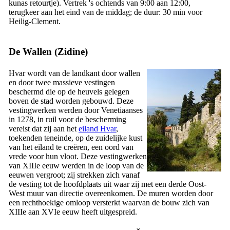
kunas retourtje). Vertrek 's ochtends van 9:00 aan 12:00,
terugkeer aan het eind van de middag; de duur: 30 min voor
Heilig-Clement.
De Wallen (
Zidine
)
Hvar wordt van de landkant door wallen
en door twee massieve vestingen
beschermd die op de heuvels gelegen
boven de stad worden gebouwd. Deze
vestingwerken werden door Venetiaanses
in 1278, in ruil voor de bescherming
vereist dat zij aan het
eiland Hvar
,
toekenden teneinde, op de zuidelijke kust
van het eiland te creëren, een oord van
vrede voor hun vloot. Deze vestingwerken
van
XIIIe
eeuw werden in de loop van de
eeuwen vergroot; zij strekken zich vanaf
de vesting tot de hoofdplaats uit waar zij met een derde Oost-
West muur van directie overeenkomen. De muren worden door
een rechthoekige omloop versterkt waarvan de bouw zich van
XIIIe
aan
XVIe
eeuw heeft uitgespreid.