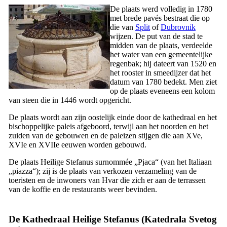
De plaats werd volledig in 1780
met brede pavés bestraat die op
die van
Split
of
Dubrovnik
wijzen. De put van de stad te
midden van de plaats, verdeelde
het water van een gemeentelijke
regenbak; hij dateert van 1520 en
het rooster in smeedijzer dat het
datum van 1780 bedekt. Men ziet
op de plaats eveneens een kolom
van steen die in 1446 wordt opgericht.
De plaats wordt aan zijn oostelijk einde door de kathedraal en het
bischoppelijke paleis afgeboord, terwijl aan het noorden en het
zuiden van de gebouwen en de paleizen stijgen die aan
XVe
,
XVIe
en
XVIIe
eeuwen worden gebouwd.
De plaats Heilige Stefanus surnommée „
Pjaca
“ (van het Italiaan
„
piazza
“); zij is de plaats van verkozen verzameling van de
toeristen en de inwoners van Hvar die zich er aan de terrassen
van de koffie en de restaurants weer bevinden.
De Kathedraal Heilige Stefanus (
Katedrala Svetog