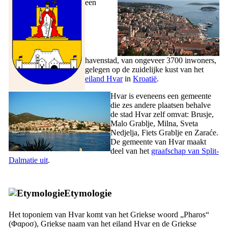
een
havenstad, van ongeveer 3700 inwoners,
gelegen op de zuidelijke kust van het
eiland Hvar
in
Kroatië
.
Hvar is eveneens een gemeente
die zes andere plaatsen behalve
de stad Hvar zelf omvat: Brusje,
Malo Grablje, Milna, Sveta
Nedjelja, Fiets Grablje en Zaraće.
De gemeente van Hvar maakt
deel van het
graafschap van Split-
Dalmatie uit
.
Etymologie
Het toponiem van Hvar komt van het Griekse woord „
Pharos
“
(
Φαροσ
), Griekse naam van het eiland Hvar en de Griekse