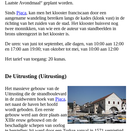
Laatste Avondmaal
“ geplant worden.
Sinds
Pjaca
, kan men het klooster franciscaan door een
aangename wandeling bereiken langs de kades (
klonk vast
) in de
richting van het zuiden van de stad. Het klooster huisvest nog
twee monnikken, van wie een de auteur van standbeelden in
brons uiteengezet in het klooster is.
De uren: van juni tot september, alle dagen, van 10:00 aan 12:00
en 17:00 aan 19:00; van oktober tot mei, van 10:00 aan 12:00
Het tarief van toegang: 20 kunas.
De Uitrusting (
Uitrusting
)
Het massieve gebouw van de
Uitrusting die de strandboulevard
in de zuidwesten hoek van
Pjaca
,
net naast de haven het hoofd
wordt geboden. Een eerste
gebouw werd aan deze plaats aan
XIIIe
eeuw gebouwd om de
beschadigde schepen van oorlog
te herstellen; hij werd door een Turkse aanval in 1571 vernietigd.