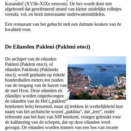
Kasandrić (
XVIIe-XIXe
eeuwen). De bes wordt door een
afgeboord dat georiënteerd strand van kleine zuidelijke rolletjes
verrukt, vol, en bezit interessante onderwatermiddelen.
Een restaurant van het gehucht stelt een dalmate keuken van de
kwaliteit voor.
De Eilanden Pakleni (
Pakleni otoci
)
De archipel van de eilanden
Pakleni (
Pakleni otoci
), of
eilanden Paklinski (
Paklinski
otoci
), wordt geplaatst op enkele
honderdtallen meters ten zuiden
van de toegang van de haven van
de stad Hvar. Deze eilanden en
eilandjes worden ongedwongen
de eilanden van de Hel („
pakleni
“
betekenen hels) benoemd, maar zij trekken in werkelijkheid hun
naam van het archaïsche woord „
paklina
“, dat „teer“, onder
referentie aan het hars van NIP betekent, vroeger gebruikt voor
de kalfatering van de schepen, dat op deze eilanden werd
geoogst. De eilanden worden immers van een bos van zwarte