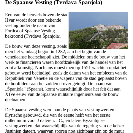
De Spaanse Vesting (
Tvrđava Španjola
)
Een van de heuvels boven de stad
Hvar wordt door een bekende
vesting onder de naam van
Fortica
of Spaanse Vesting
bekroond (
Tvrđava Španjola
).
De bouw van deze vesting, zoals
men het vandaag begon in 1282, aan het begin van de
venetiaanse heerschappij ziet. De middelen om de bouw van het
werk te financieren waren hoofdzakelijk van de handel van het
zout afkomstig. Nochtans moest men op 1551 wachten opdat het
gebouw werd beëindigd, zoals de datum van het embleem van de
Republiek van Venetië en de wapens van de stad geplaatst boven
de hoofddeur aan het zuiden erover getuigt. De naam van
„
Španjola
“ (Spaans), komt waarschijnlijk door het feit dat aan
XIVe
eeuw van de Spaanse militaire ingenieurs aan de bouw
deelnamen.
De Spaanse vesting werd aan de plaats van vestingwerken
illyrische gebouwd, die van de eerste helft van het eerste
millennium voor J dateren. - C., en latere Byzantijnse
vestingwerken, dat waarschijnlijk van de regering van de keizer
Justinien dateert, waarvan sporen nog zichtbaar zijn op de muur