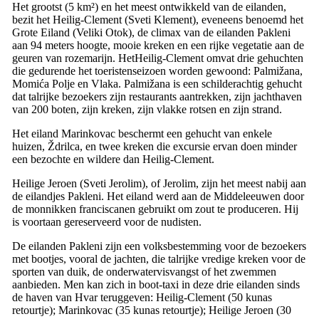
Het grootst (5 km²) en het meest ontwikkeld van de eilanden,
bezit het Heilig-Clement (
Sveti Klement
), eveneens benoemd het
Grote Eiland (
Veliki Otok
), de climax van de eilanden Pakleni
aan 94 meters hoogte, mooie kreken en een rijke vegetatie aan de
geuren van rozemarijn. HetHeilig-Clement omvat drie gehuchten
die gedurende het toeristenseizoen worden gewoond:
Palmižana
,
Momića Polje
en
Vlaka
. Palmižana is een schilderachtig gehucht
dat talrijke bezoekers zijn restaurants aantrekken, zijn jachthaven
van 200 boten, zijn kreken, zijn vlakke rotsen en zijn strand.
Het eiland Marinkovac beschermt een gehucht van enkele
huizen, Ždrilca, en twee kreken die excursie ervan doen minder
een bezochte en wildere dan Heilig-Clement.
Heilige Jeroen (
Sveti Jerolim
), of Jerolim, zijn het meest nabij aan
de eilandjes Pakleni. Het eiland werd aan de Middeleeuwen door
de monnikken franciscanen gebruikt om zout te produceren. Hij
is voortaan gereserveerd voor de nudisten.
De eilanden Pakleni zijn een volksbestemming voor de bezoekers
met bootjes, vooral de jachten, die talrijke vredige kreken voor de
sporten van duik, de onderwatervisvangst of het zwemmen
aanbieden. Men kan zich in boot-taxi in deze drie eilanden sinds
de haven van Hvar teruggeven: Heilig-Clement (50 kunas
retourtje); Marinkovac (35 kunas retourtje); Heilige Jeroen (30