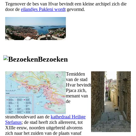
Tegenover de bes van Hvar bevindt een kleine archipel zich die
door de
eilandjes Pakleni wordt
gevormd.
Bezoeken
Temidden
van de stad
Hvar bevindt
Pjaca zich
,
menant van
de
strandboulevard aan de
kathedraal Heilige
Stefanus
; de stad heeft zich allereerst, tot
XIIIe
eeuw, noorden uitgebreid alvorens
zich naar het zuiden van de plaats vanaf