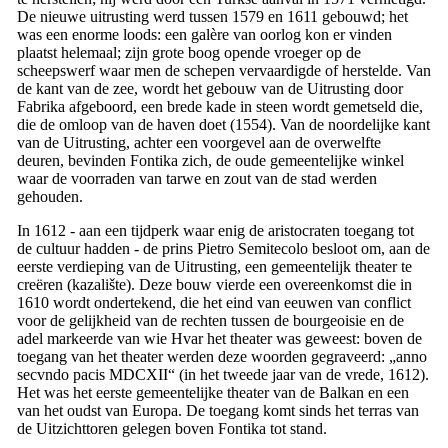
De nieuwe uitrusting werd tussen 1579 en 1611 gebouwd; het
was een enorme loods: een galère van oorlog kon er vinden
plaatst helemaal; zijn grote boog opende vroeger op de
scheepswerf waar men de schepen vervaardigde of herstelde. Van
de kant van de zee, wordt het gebouw van de Uitrusting door
Fabrika
afgeboord, een brede kade in steen wordt gemetseld die,
die de omloop van de haven doet (1554). Van de noordelijke kant
van de Uitrusting, achter een voorgevel aan de overwelfte
deuren, bevinden
Fontika zich
, de oude gemeentelijke winkel
waar de voorraden van tarwe en zout van de stad werden
gehouden.
In 1612 - aan een tijdperk waar enig de aristocraten toegang tot
de cultuur hadden - de prins Pietro Semitecolo besloot om, aan de
eerste verdieping van de Uitrusting, een gemeentelijk theater te
creëren (
kazalište
). Deze bouw vierde een overeenkomst die in
1610 wordt ondertekend, die het eind van eeuwen van conflict
voor de gelijkheid van de rechten tussen de bourgeoisie en de
adel markeerde van wie Hvar het theater was geweest: boven de
toegang van het theater werden deze woorden gegraveerd: „
anno
secvndo pacis MDCXII
“ (in het tweede jaar van de vrede, 1612).
Het was het eerste gemeentelijke theater van de Balkan en een
van het oudst van Europa. De toegang komt sinds het terras van
de Uitzichttoren gelegen boven
Fontika tot stand
.