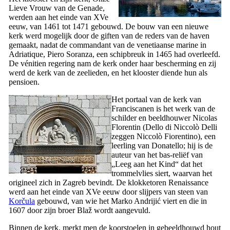
Lieve Vrouw van de Genade,
werden aan het einde van
XVe
eeuw, van 1461 tot 1471 gebouwd. De bouw van een nieuwe
kerk werd mogelijk door de giften van de reders van de haven
gemaakt, nadat de commandant van de venetiaanse marine in
Adriatique,
Piero Soranza
, een schipbreuk in 1465 had overleefd.
De vénitien regering nam de kerk onder haar bescherming en zij
werd de kerk van de zeelieden, en het klooster diende hun als
pensioen.
Het portaal van de kerk van
Franciscanen is het werk van de
schilder en beeldhouwer Nicolas
Florentin (
Dello di Niccolò Delli
zeggen
Niccolò Fiorentino
), een
leerling van
Donatello
; hij is de
auteur van het bas-reliëf van
„
Leeg aan het Kind
“ dat het
trommelvlies siert, waarvan het
origineel zich in Zagreb bevindt. De klokketoren Renaissance
werd aan het einde van
XVe
eeuw door slijpers van steen van
Korčula
gebouwd, van wie het Marko Andrijić viert en die in
1607 door zijn broer Blaž wordt aangevuld.
Binnen de kerk, merkt men de koorstoelen in gebeeldhouwd hout