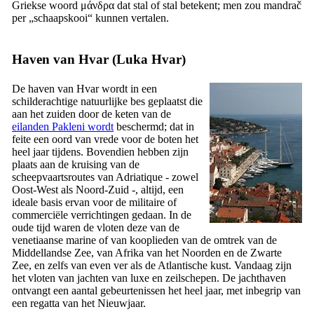
Griekse woord
μάνδρα
dat stal of stal betekent; men zou
mandrač
per „schaapskooi“ kunnen vertalen.
Haven van Hvar (
Luka Hvar
)
De haven van Hvar wordt in een
schilderachtige natuurlijke bes geplaatst die
aan het zuiden door de keten van de
eilanden Pakleni wordt
beschermd; dat in
feite een oord van vrede voor de boten het
heel jaar tijdens. Bovendien hebben zijn
plaats aan de kruising van de
scheepvaartsroutes van Adriatique - zowel
Oost-West als Noord-Zuid -, altijd, een
ideale basis ervan voor de militaire of
commerciële verrichtingen gedaan. In de
oude tijd waren de vloten deze van de
venetiaanse marine of van kooplieden van de omtrek van de
Middellandse Zee, van Afrika van het Noorden en de Zwarte
Zee, en zelfs van even ver als de Atlantische kust. Vandaag zijn
het vloten van jachten van luxe en zeilschepen. De jachthaven
ontvangt een aantal gebeurtenissen het heel jaar, met inbegrip van
een regatta van het Nieuwjaar.