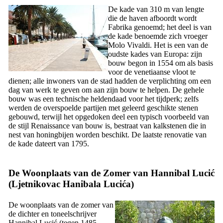
De kade van 310 m van lengte
die de haven afboordt wordt
Fabrika
genoemd; het deel is van
de kade benoemde zich vroeger
Molo Vivaldi
. Het is een van de
oudste kades van Europa: zijn
bouw begon in 1554 om als basis
voor de venetiaanse vloot te
dienen; alle inwoners van de stad hadden de verplichting om een
dag van werk te geven om aan zijn bouw te helpen. De gehele
bouw was een technische heldendaad voor het tijdperk; zelfs
werden de overspoelde partijen met geleerd geschikte stenen
gebouwd, terwijl het opgedoken deel een typisch voorbeeld van
de stijl Renaissance van bouw is, bestraat van kalkstenen die in
nest van honingbijen worden beschikt. De laatste renovatie van
de kade dateert van 1795.
De Woonplaats van de Zomer van Hannibal Lucić
(
Ljetnikovac Hanibala Lucića
)
De woonplaats van de zomer van
de dichter en toneelschrijver
Hannibal Lucić (tegen 1485-