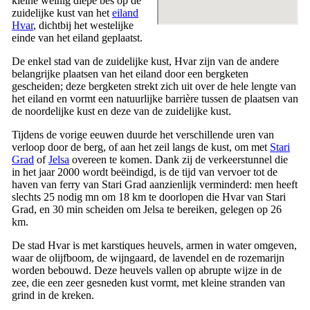
kleine weinig diepe bes op de
zuidelijke kust van het
eiland
Hvar
, dichtbij het westelijke
einde van het eiland geplaatst.
De enkel stad van de zuidelijke kust, Hvar zijn van de andere
belangrijke plaatsen van het eiland door een bergketen
gescheiden; deze bergketen strekt zich uit over de hele lengte van
het eiland en vormt een natuurlijke barrière tussen de plaatsen van
de noordelijke kust en deze van de zuidelijke kust.
Tijdens de vorige eeuwen duurde het verschillende uren van
verloop door de berg, of aan het zeil langs de kust, om met
Stari
Grad
of
Jelsa
overeen te komen. Dank zij de verkeerstunnel die
in het jaar 2000 wordt beëindigd, is de tijd van vervoer tot de
haven van ferry van
Stari Grad
aanzienlijk verminderd: men heeft
slechts 25 nodig mn om 18 km te doorlopen die Hvar van
Stari
Grad
, en 30 min scheiden om Jelsa te bereiken, gelegen op 26
km.
De stad Hvar is met karstiques heuvels, armen in water omgeven,
waar de olijfboom, de wijngaard, de lavendel en de rozemarijn
worden bebouwd. Deze heuvels vallen op abrupte wijze in de
zee, die een zeer gesneden kust vormt, met kleine stranden van
grind in de kreken.