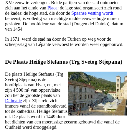
XVe
eeuw te verlengen. Beide partijen van de stad ontmoeten
zich aan het einde van
Pjaca
: de lage stad organiseert zich rond
de kades; de hoge stad, die door de
Spaanse vesting wordt
beheerst, is volledig van machtige middeleeuwse hoge muren
gesloten. De hoofddeur van de stad (
Dragen del Datolo
), datum
van 1454.
In 1571, werd de stad na door de Turken op weg voor de
scheepsslag van Lépante verwoest te worden weer opgebouwd.
De Plaats Heilige Stefanus (
Trg Svetog Stjepana
)
De plaats Heilige Stefanus (
Trg
Svetog Stjepana
) is de
hoofdplaats van Hvar, en, met
zijn 4 500 m² van oppervlakte,
zou het de grootste plaats van
Dalmatie
zijn. Zij strekt zich
immers vanaf de strandboulevard
tot de kathedraal Heilige Stefanus
uit. De plaats werd in 1449 door
het dichten van een moerassige zeearm gebouwd die vanaf de
Oudheid werd drooggelegd.