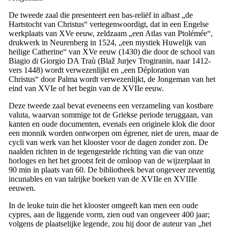
De tweede zaal die presenteert een bas-reliëf in albast „de
Hartstocht van Christus
“ vertegenwoordigt, dat in een Engelse
werkplaats van
XVe
eeuw, zeldzaam „een
Atlas van Ptolémée
“,
drukwerk in Neurenberg in 1524, „een
mystiek Huwelijk van
heilige Catherine
“ van
XVe
eeuw (1430) die door de school van
Biagio di Giorgio DA Traù
(
Blaž Jurjev Trogiranin
, naar 1412-
vers 1448) wordt verwezenlijkt en „een
Déploration van
Christus
“ door Palma wordt verwezenlijkt, de Jongeman van het
eind van
XVIe
of het begin van de
XVIIe
eeuw.
Deze tweede zaal bevat eveneens een verzameling van kostbare
valuta, waarvan sommige tot de Griekse periode teruggaan, van
kanten en oude documenten, evenals een originele klok die door
een monnik worden ontworpen om égrener, niet de uren, maar de
cycli van werk van het klooster voor de dagen zonder zon. De
naalden richten in de tegengestelde richting van die van onze
horloges en het het grootst feit de omloop van de wijzerplaat in
90 min in plaats van 60. De bibliotheek bevat ongeveer zeventig
incunables en van talrijke boeken van de
XVIIe
en
XVIIIe
eeuwen.
In de leuke tuin die het klooster omgeeft kan men een oude
cypres, aan de liggende vorm, zien oud van ongeveer 400 jaar;
volgens de plaatselijke legende, zou hij door de auteur van „het