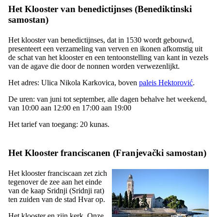
Het Klooster van benedictijnses (
Benediktinski
samostan
)
Het klooster van benedictijnses, dat in 1530 wordt gebouwd,
presenteert een verzameling van verven en ikonen afkomstig uit
de schat van het klooster en een tentoonstelling van kant in vezels
van de agave die door de nonnen worden verwezenlijkt.
Het adres:
Ulica Nikola Karkovica
, boven
paleis Hektorović
.
De uren: van juni tot september, alle dagen behalve het weekend,
van 10:00 aan 12:00 en 17:00 aan 19:00
Het tarief van toegang: 20 kunas.
Het Klooster franciscanen (
Franjevački samostan
)
Het klooster franciscaan zet zich
tegenover de zee aan het einde
van de kaap Sridnji (
Sridnji rat
)
ten zuiden van de stad Hvar op.
Het klooster en zijn kerk, Onze