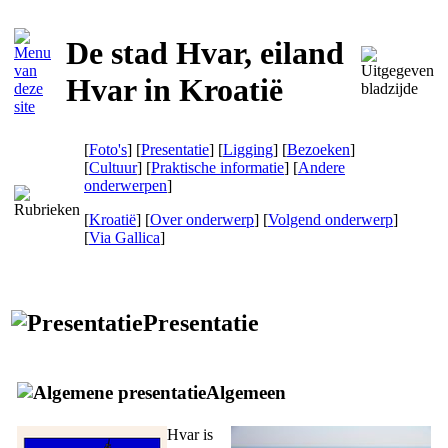
De stad Hvar, eiland
Hvar in Kroatië
[
Foto's
] [
Presentatie
] [
Ligging
] [
Bezoeken
]
[
Cultuur
] [
Praktische informatie
] [
Andere
onderwerpen
]
[
Kroatië
] [
Over onderwerp
] [
Volgend onderwerp
]
[
Via Gallica
]
Presentatie
Algemeen
Hvar is