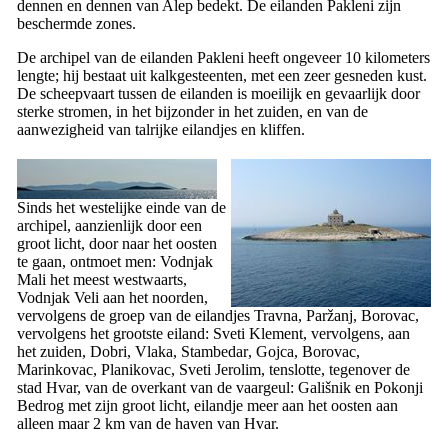
dennen en dennen van Alep bedekt. De eilanden Pakleni zijn
beschermde zones.
De archipel van de eilanden Pakleni heeft ongeveer 10 kilometers
lengte; hij bestaat uit kalkgesteenten, met een zeer gesneden kust.
De scheepvaart tussen de eilanden is moeilijk en gevaarlijk door
sterke stromen, in het bijzonder in het zuiden, en van de
aanwezigheid van talrijke eilandjes en kliffen.
Sinds het westelijke einde van de
archipel, aanzienlijk door een
groot licht, door naar het oosten
te gaan, ontmoet men:
Vodnjak
Mali
het meest westwaarts,
Vodnjak Veli
aan het noorden,
vervolgens de groep van de eilandjes
Travna
,
Paržanj
,
Borovac
,
vervolgens het grootste eiland:
Sveti Klement
, vervolgens, aan
het zuiden,
Dobri
,
Vlaka
,
Stambedar
,
Gojca
,
Borovac
,
Marinkovac
,
Planikovac
,
Sveti Jerolim
, tenslotte, tegenover de
stad Hvar, van de overkant van de vaargeul:
Gališnik
en
Pokonji
Bedrog
met zijn groot licht, eilandje meer aan het oosten aan
alleen maar 2 km van de haven van Hvar.