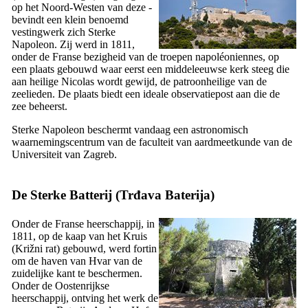
op het Noord-Westen van deze -
bevindt een klein benoemd
vestingwerk zich Sterke
Napoleon. Zij werd in 1811,
onder de Franse bezigheid van de troepen napoléoniennes, op
een plaats gebouwd waar eerst een middeleeuwse kerk steeg die
aan heilige Nicolas wordt gewijd, de patroonheilige van de
zeelieden. De plaats biedt een ideale observatiepost aan die de
zee beheerst.
Sterke Napoleon beschermt vandaag een astronomisch
waarnemingscentrum van de faculteit van aardmeetkunde van de
Universiteit van Zagreb.
De Sterke Batterij (
Trđava Baterija
)
Onder de Franse heerschappij, in
1811, op de kaap van het Kruis
(
Križni rat
) gebouwd, werd fortin
om de haven van Hvar van de
zuidelijke kant te beschermen.
Onder de Oostenrijkse
heerschappij, ontving het werk de