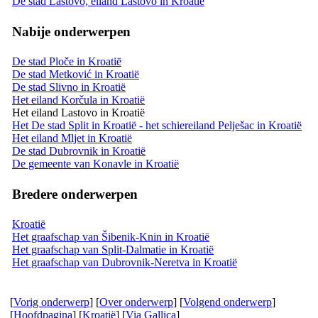
De stad Lastovo, eiland Lastovo in Kroatië
Nabije onderwerpen
De stad Ploče in Kroatië
De stad Metković in Kroatië
De stad Slivno in Kroatië
Het eiland Korčula in Kroatië
Het eiland Lastovo in Kroatië
Het De stad Split in Kroatië - het schiereiland Pelješac in Kroatië
Het eiland Mljet in Kroatië
De stad Dubrovnik in Kroatië
De gemeente van Konavle in Kroatië
Bredere onderwerpen
Kroatië
Het graafschap van Šibenik-Knin in Kroatië
Het graafschap van Split-Dalmatie in Kroatië
Het graafschap van Dubrovnik-Neretva in Kroatië
[
Vorig onderwerp
] [
Over onderwerp
] [
Volgend onderwerp
]
[
Hoofdpagina
] [
Kroatië
] [
Via Gallica
]