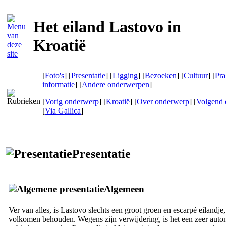
Het eiland Lastovo in
Kroatië
[
Foto's
] [
Presentatie
] [
Ligging
] [
Bezoeken
] [
Cultuur
] [
Pra
informatie
] [
Andere onderwerpen
]
[
Vorig onderwerp
] [
Kroatië
] [
Over onderwerp
] [
Volgend 
[
Via Gallica
]
Presentatie
Algemeen
Ver van alles, is Lastovo slechts een groot groen en escarpé eilandje
volkomen behouden. Wegens zijn verwijdering, is het een zeer aut