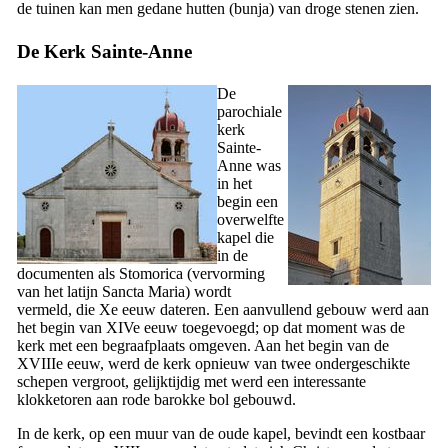
de tuinen kan men gedane hutten (
bunja
) van droge stenen zien.
De Kerk Sainte-Anne
De
parochiale
kerk
Sainte-
Anne was
in het
begin een
overwelfte
kapel die
in de
documenten als
Stomorica
(vervorming
van het latijn
Sancta Maria
) wordt
vermeld, die
Xe
eeuw dateren. Een aanvullend gebouw werd aan
het begin van
XIVe
eeuw toegevoegd; op dat moment was de
kerk met een begraafplaats omgeven. Aan het begin van de
XVIIIe
eeuw, werd de kerk opnieuw van twee ondergeschikte
schepen vergroot, gelijktijdig met werd een interessante
klokketoren aan rode barokke bol gebouwd.
In de kerk, op een muur van de oude kapel, bevindt een kostbaar