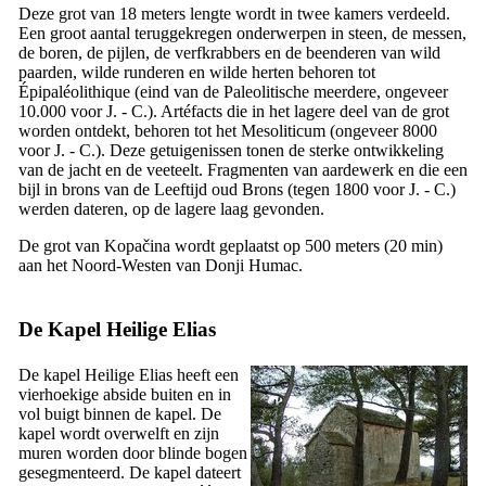
Deze grot van 18 meters lengte wordt in twee kamers verdeeld.
Een groot aantal teruggekregen onderwerpen in steen, de messen,
de boren, de pijlen, de verfkrabbers en de beenderen van wild
paarden, wilde runderen en wilde herten behoren tot
Épipaléolithique (eind van de Paleolitische meerdere, ongeveer
10.000 voor J. - C.). Artéfacts die in het lagere deel van de grot
worden ontdekt, behoren tot het Mesoliticum (ongeveer 8000
voor J. - C.). Deze getuigenissen tonen de sterke ontwikkeling
van de jacht en de veeteelt. Fragmenten van aardewerk en die een
bijl in brons van de Leeftijd oud Brons (tegen 1800 voor J. - C.)
werden dateren, op de lagere laag gevonden.
De grot van Kopačina wordt geplaatst op 500 meters (20 min)
aan het Noord-Westen van Donji Humac.
De Kapel Heilige Elias
De kapel Heilige Elias heeft een
vierhoekige abside buiten en in
vol buigt binnen de kapel. De
kapel wordt overwelft en zijn
muren worden door blinde bogen
gesegmenteerd. De kapel dateert