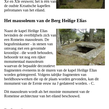
Xe
en
XIe
eeuwen; het is één van
de oudste Kroatische kapellen
préromanes van het eiland.
Het mausoleum van de Berg Heilige Elias
Naast de kapel Heilige Elias
bevinden de overblijfsels zich van
een Romeins mausoleum. De
begrafeniskamer - in stenen van
omvang met een gevormde
kroonlijst - die wordt behouden,
behoorde tot nog een rijker
monumentaal mausoleum
waarvan de bepaalde decoratieve
fragmenten eveneens in de muren van de kapel Heilige Elias
worden geïntegreerd. Volgens talrijke fragmenten van
beeldhouwwerken die op de plaats worden gevonden, kan dit
monument van de
Eerste
eeuw na J gedateerd worden. - C.
Dit mausoleum wordt als het mooiste monument van de
Romeinse architectuur van het eiland beschouwd.