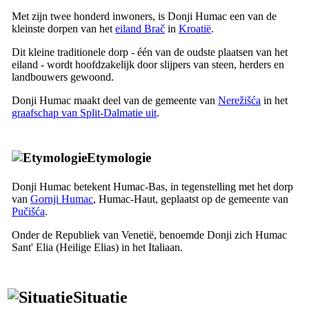
Met zijn twee honderd inwoners, is Donji Humac een van de
kleinste dorpen van het
eiland Brač
in
Kroatië
.
Dit kleine traditionele dorp - één van de oudste plaatsen van het
eiland - wordt hoofdzakelijk door slijpers van steen, herders en
landbouwers gewoond.
Donji Humac maakt deel van de gemeente van
Nerežišća
in het
graafschap van Split-Dalmatie uit
.
Etymologie
Donji Humac betekent Humac-Bas, in tegenstelling met het dorp
van
Gornji Humac
, Humac-Haut, geplaatst op de gemeente van
Pučišća
.
Onder de Republiek van Venetië, benoemde Donji zich Humac
Sant' Elia
(Heilige Elias) in het Italiaan.
Situatie