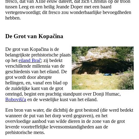
fresco, dat van
XIIIe
eeuw dateert, dat zich Christus op de troon
tussen Leeg en een heilig Jeande Doper met een baard
vertegenwoordigt; dit fresco zou wonderbaarlijke bevoegdheden
hebben.
De Grot van Kopačina
De grot van Kopačina is de
belangrijkste prehistorische plaats
op het
eiland Brač
; zij bedekt
verschillende millennia van de
geschiedenis van het eiland. De
grot wordt door abrupte
hellingen, en, vanaf een blad op
de zuidelijke kant van de grot
omringd, begint een prachtig standpunt over Donji Humac,
Bobovišća
en de westelijke kust van het eiland.
Een bron van water, die dichtbij de grot bestond (die werd bedekt
wanneer de put van het dorp werd gegraven), en het
overvloedige aanbod van wilde dieren in de zone van de grot
leverde voortreffelijke levensomstandigheden aan de
prehistorische mens.