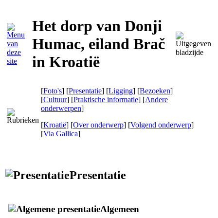
Het dorp van Donji
Humac, eiland Brač
in Kroatië
[
Foto's
] [
Presentatie
] [
Ligging
] [
Bezoeken
]
[
Cultuur
] [
Praktische informatie
] [
Andere
onderwerpen
]
[
Kroatië
] [
Over onderwerp
] [
Volgend onderwerp
]
[
Via Gallica
]
Presentatie
Algemeen