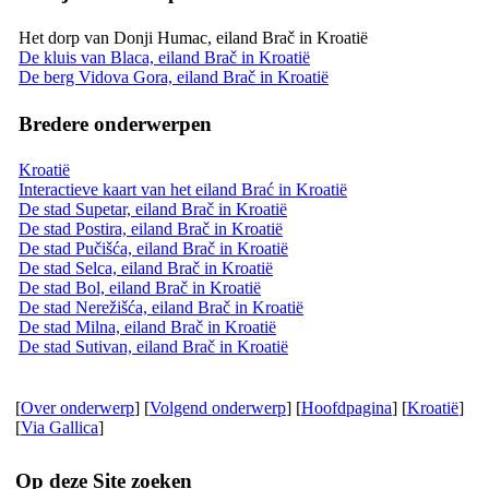
Het dorp van Donji Humac, eiland Brač in Kroatië
De kluis van Blaca, eiland Brač in Kroatië
De berg Vidova Gora, eiland Brač in Kroatië
Bredere onderwerpen
Kroatië
Interactieve kaart van het eiland Brać in Kroatië
De stad Supetar, eiland Brač in Kroatië
De stad Postira, eiland Brač in Kroatië
De stad Pučišća, eiland Brač in Kroatië
De stad Selca, eiland Brač in Kroatië
De stad Bol, eiland Brač in Kroatië
De stad Nerežišća, eiland Brač in Kroatië
De stad Milna, eiland Brač in Kroatië
De stad Sutivan, eiland Brač in Kroatië
[
Over onderwerp
] [
Volgend onderwerp
] [
Hoofdpagina
] [
Kroatië
]
[
Via Gallica
]
Op deze Site zoeken