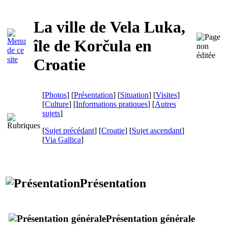
La ville de
Vela Luka
,
île de
Korčula
en
Croatie
[
Photos
] [
Présentation
] [
Situation
] [
Visites
]
[
Culture
] [
Informations pratiques
] [
Autres
sujets
]
[
Sujet précédant
] [
Croatie
] [
Sujet ascendant
]
[
Via Gallica
]
Présentation
Présentation générale