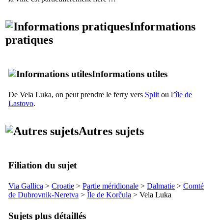
Informations
pratiques
Informations utiles
De
Vela Luka
, on peut prendre le ferry vers
Split
ou l’
île de
Lastovo
.
Autres sujets
Filiation du sujet
Via Gallica
>
Croatie
>
Partie méridionale
>
Dalmatie
>
Comté
de
Dubrovnik-Neretva
>
Île de
Korčula
>
Vela Luka
Sujets plus détaillés