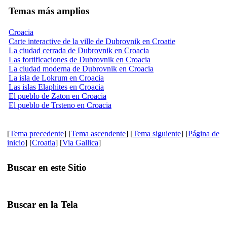
Temas más amplios
Croacia
Carte interactive de la ville de Dubrovnik en Croatie
La ciudad cerrada de Dubrovnik en Croacia
Las fortificaciones de Dubrovnik en Croacia
La ciudad moderna de Dubrovnik en Croacia
La isla de Lokrum en Croacia
Las islas Elaphites en Croacia
El pueblo de Zaton en Croacia
El pueblo de Trsteno en Croacia
[
Tema precedente
] [
Tema ascendente
] [
Tema siguiente
] [
Página de
inicio
] [
Croatia
] [
Via Gallica
]
Buscar en este Sitio
Buscar en la Tela