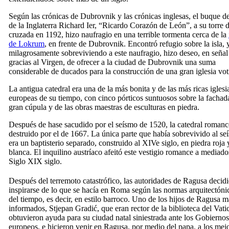
Según las crónicas de Dubrovnik y las crónicas inglesas, el buque de
de la Inglaterra Richard Ier, “Ricardo Corazón de León”, a su torre 
cruzada en 1192, hizo naufragio en una terrible tormenta cerca de la
de Lokrum
, en frente de Dubrovnik. Encontró refugio sobre la isla, y
milagrosamente sobreviviendo a este naufragio, hizo deseo, en señal
gracias al Virgen, de ofrecer a la ciudad de Dubrovnik una suma
considerable de ducados para la construcción de una gran iglesia vot
La antigua catedral era una de la más bonita y de las más ricas iglesi
europeas de su tiempo, con cinco pórticos suntuosos sobre la fachad
gran cúpula y de las obras maestras de esculturas en piedra.
Después de hase sacudido por el seísmo de 1520, la catedral romanc
destruido por el de 1667. La única parte que había sobrevivido al se
era un baptisterio separado, construido al
XIVe
siglo, en piedra roja 
blanca. El inquilino austríaco afeitó este vestigio romance a mediado
Siglo XIX
siglo.
Después del terremoto catastrófico, las autoridades de Ragusa decid
inspirarse de lo que se hacía en Roma según las normas arquitectóni
del tiempo, es decir, en estilo barroco. Uno de los hijos de Ragusa m
informados, Stjepan Gradić, que eran rector de la biblioteca del Vati
obtuvieron ayuda para su ciudad natal siniestrada ante los Gobiernos
europeos, e hicieron venir en Ragusa, por medio del papa, a los mej