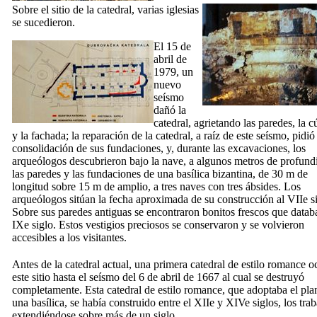
Sobre el sitio de la catedral, varias iglesias
se sucedieron.
El 15 de
abril de
1979, un
nuevo
seísmo
dañó la
catedral, agrietando las paredes, la c
y la fachada; la reparación de la catedral, a raíz de este seísmo, pidió
consolidación de sus fundaciones, y, durante las excavaciones, los
arqueólogos descubrieron bajo la nave, a algunos metros de profund
las paredes y las fundaciones de una basílica bizantina, de 30 m de
longitud sobre 15 m de amplio, a tres naves con tres ábsides. Los
arqueólogos sitúan la fecha aproximada de su construcción al
VIIe
si
Sobre sus paredes antiguas se encontraron bonitos frescos que datab
IXe
siglo. Estos vestigios preciosos se conservaron y se volvieron
accesibles a los visitantes.
Antes de la catedral actual, una primera catedral de estilo romance 
este sitio hasta el seísmo del 6 de abril de 1667 al cual se destruyó
completamente. Esta catedral de estilo romance, que adoptaba el pla
una basílica, se había construido entre el
XIIe
y
XIVe
siglos, los tra
extendiéndose sobre más de un siglo.