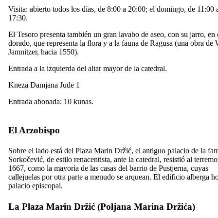
Visita: abierto todos los días, de 8:00 a 20:00; el domingo, de 11:00 
17:30.
El Tesoro presenta también un gran lavabo de aseo, con su jarro, en 
dorado, que representa la flora y a la fauna de Ragusa (una obra de 
Jamnitzer, hacia 1550).
Entrada a la izquierda del altar mayor de la catedral.
Kneza Damjana Jude 1
Entrada abonada: 10 kunas.
El Arzobispo
Sobre el lado está del Plaza Marin Držić, el antiguo palacio de la fam
Sorkočević, de estilo renacentista, ante la catedral, resistió al terrem
1667, como la mayoría de las casas del barrio de Pustjerna, cuyas
callejuelas por otra parte a menudo se arquean. El edificio alberga h
palacio episcopal.
La Plaza Marin Držić (
Poljana Marina Držića
)