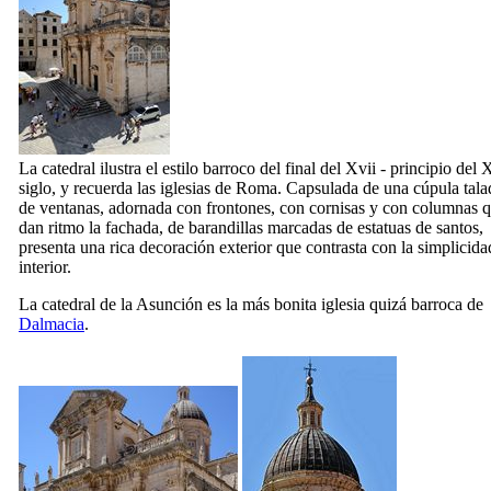
La catedral ilustra el estilo barroco del final del
Xvii
- principio del
X
siglo, y recuerda las iglesias de Roma. Capsulada de una cúpula tal
de ventanas, adornada con frontones, con cornisas y con columnas 
dan ritmo la fachada, de barandillas marcadas de estatuas de santos,
presenta una rica decoración exterior que contrasta con la simplicida
interior.
La catedral de la Asunción es la más bonita iglesia quizá barroca de
Dalmacia
.