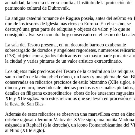
actualidad, la tercera clave se confía al Instituto de la protección del
patrimonio cultural de Dubrovnik.
La antigua catedral romance de Ragusa poseía, antes del seísmo en 
uno de los tesoros de iglesia más ricos en Europa. En el seísmo, se
destruyó una gran parte de reliquias y objetos de valor, y lo que se
consiguió salvar se encuentra hoy conservado en el tesoro de la cated
La sala del Tesoro presenta, en un decorado barroco exuberante
sobrecargado de dorados y angelotes regordetes, numerosos relicari
(138), objetos consagrados fabricados en su mayor parte por artesan
la ciudad y varias pinturas de un valor artístico extraordinario.
Los objetos más preciosos del Tesoro de la catedral son las reliquias 
santo dueño de la ciudad: el cráneo, un brazo y una pierna de San Bl
conservadas en relicarios preciosos de estilo bizantino (
XIIe
siglo), 
dinero y en oro, insertados de piedras preciosas y esmaltes pintados,
detalles en filigrana extraordinarios, obras de los artesanos ragusains
XIe
y
XIIe
siglos. Son estos relicarios que se llevan en procesión el 
la fiesta de San Blas.
Además de estos relicarios se observan una maravillosa cruz en dine
orfebre ragusain Jeronim Matov del
XVIe
siglo, una bonita Madona
asignada a Raphaël (a la derecha), un icono Romanobizantina del V
al Niño (
XIIIe
siglo).