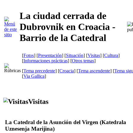
La ciudad cerrada de
Dubrovnik en Croacia -
Barrio de la Catedral
[
Fotos
] [
Presentación
] [
Situación
] [
Visitas
] [
Cultura
]
[
Informaciones prácticas
] [
Otros temas
]
[
Tema precedente
] [
Croacia
] [
Tema ascendente
] [
Tema sigu
[
Via Gallica
]
Visitas
La Catedral de la Asunción del Virgen (
Katedrala
Uznesenja Marijina
)