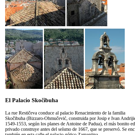
El Palacio Skočibuha
La rue Restičeva conduce al palacio Renacimiento de la familia
Skočibuha (Bizzaro-Ohmučević, construida por Josip e Ivan Andriji
1549-1553, según los planes de Antoine de Padua), el más bonito edi
privado construye antes del seísmo de 1667, que se preservó. Se enc
también en esta calle el palacio gótico Zamanjina.