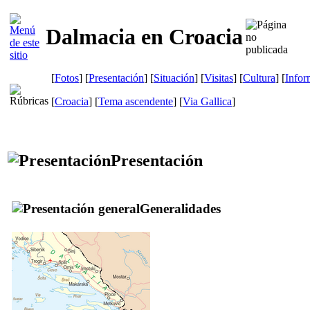
Dalmacia en Croacia
[
Fotos
] [
Presentación
] [
Situación
] [
Visitas
] [
Cultura
] [
Infor
[
Croacia
] [
Tema ascendente
]
[
Via Gallica
]
Presentación
Generalidades