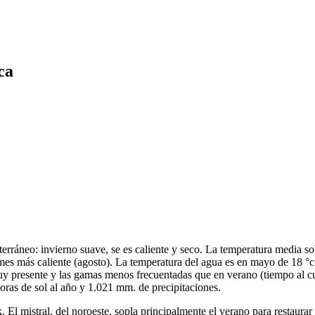
ca
terráneo: invierno suave, se es caliente y seco. La temperatura media so
mes más caliente (agosto). La temperatura del agua es en mayo de 18 °c 
muy presente y las gamas menos frecuentadas que en verano (tiempo al cua
ras de sol al año y 1.021 mm. de precipitaciones.
El mistral, del noroeste, sopla principalmente el verano para restaurar a