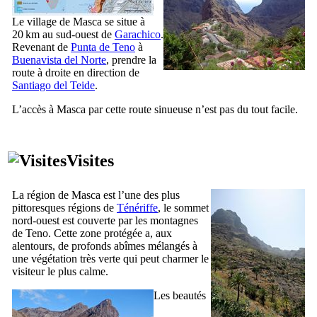
Le village de
Masca
se situe à
20 km au sud-ouest de
Garachico
.
Revenant de
Punta de Teno
à
Buenavista del Norte
, prendre la
route à droite en direction de
Santiago del Teide
.
L’accès à
Masca
par cette route sinueuse n’est pas du tout facile.
Visites
La région de
Masca
est l’une des plus
pittoresques régions de
Ténériffe
, le sommet
nord-ouest est couverte par les montagnes
de
Teno
. Cette zone protégée a, aux
alentours, de profonds abîmes mélangés à
une végétation très verte qui peut charmer le
visiteur le plus calme.
Les beautés