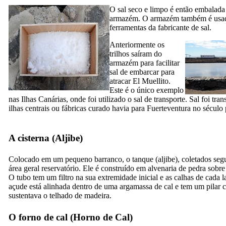
O sal seco e limpo é então embalad
armazém. O armazém também é usad
ferramentas da fabricante de sal.
Anteriormente os
trilhos saíram do
armazém para facilitar
sal de embarcar para
atracar
El Muellito
.
Este é o único exemplo
nas Ilhas Canárias, onde foi utilizado o sal de transporte. Sal foi tran
ilhas centrais ou fábricas curado havia para
Fuerteventura
no século 
A cisterna (
Aljibe
)
Colocado em um pequeno barranco, o tanque (
aljibe
), coletados seg
área geral reservatório. Ele é construído em alvenaria de pedra sobre 
O tubo tem um filtro na sua extremidade inicial e as calhas de cada
açude está alinhada dentro de uma argamassa de cal e tem um pilar c
sustentava o telhado de madeira.
O forno de cal (
Horno de Cal
)