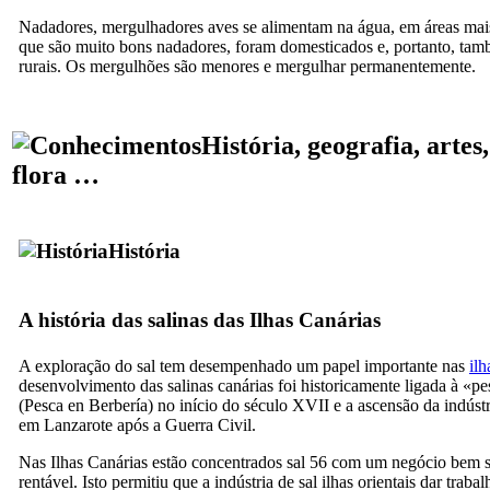
Nadadores, mergulhadores aves se alimentam na água, em áreas mais
que são muito bons nadadores, foram domesticados e, portanto, tam
rurais. Os mergulhões são menores e mergulhar permanentemente.
História, geografia, artes,
flora …
História
A história das salinas das Ilhas Canárias
A exploração do sal tem desempenhado um papel importante nas
ilh
desenvolvimento das salinas canárias foi historicamente ligada à «p
(
Pesca en Berbería
) no início do século
XVII
e a ascensão da indúst
em Lanzarote após a Guerra Civil.
Nas Ilhas Canárias estão concentrados sal 56 com um negócio bem 
rentável. Isto permitiu que a indústria de sal ilhas orientais dar traba