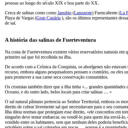
pessoas ao longo do século
XIX
e boa parte
do XX
.
Cerca de salinas como como
Janubio
(
Lanzarote
)
Fuencaliente
(
La 
Playa de Vargas
(
Gran Canária
), são os últimos representantes dessa
de sal.
A história das salinas de Fuerteventura
Na costa de
Fuerteventura
existem vários reservatórios naturais em q
primeiro sal que foi recolhida na ilha.
De acordo com a Crónica da Conquista, os aborígenes não estavam 
recurso, embora alguns pesquisadores pensam o contrário, ou eles 
para promover a sua carne seca conservação consumidos.
Os cronistas também dizer que a ilha tinha «... grandes quantidades d
Oceano, e do outro lado, belos locais para criar salinas … »
O sal natural pântano pertencia ao Senhor Territorial, embora os mo
direito de cobrar livremente sal que necessitavam para o seu consu
Ilha ditou normas que protegiam esse direito, «ele concordou em tor
ninguém deve tentar embarcar, ou vendê-lo para quem iria enviá-lo, 
vendido entre os habitantes, sem que nenhum deles poderia benefici
privilégio sobre o sal coletados em poças … porque é a propriedad