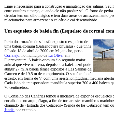
Lime é necessário para a construção e manutenção das salinas. Seu
entre outubro e março, quando ele não produz sal. O forno de pedra
circular tem um olho mágico e tem duas áreas de armazenamento p
relacionados para armazenar o calcário e cal desenvolvido.
Um esqueleto de baleia fin (
Esqueleto de rorcual co
Perto do armazém de sal está exposto o esqueleto de
uma baleia-comum (
Balaenoptera physalus
), que tinha
falhado 18 de abril de 2000 em
Majanicho
, perto
Corralejo
, no município de
La Oliva
, em
Fuerteventura. A baleia-comum é o segundo maior
animal que vive na Terra, depois de a baleia azul pode
atingir 27 m. A baleia fêmea expostos a
Las Salinas del
Carmen
é de 19,5 m de comprimento. O seu focinho é
estreito, em forma de V, com uma aresta longitudinal mediana abertur
Cada lado da transportadora mandíbula superior 300 a 400 baleen q
76 centímetros.
O Conselho das Canárias tomou a iniciativa de expor os esqueletos 
encalhados no arquipélago, a fim de tornar estes mamíferos marinhos
chamado de «Estrada dos Cetáceos» (
Senda de los Cetàceos
) tem o
Jandia
por exemplo.