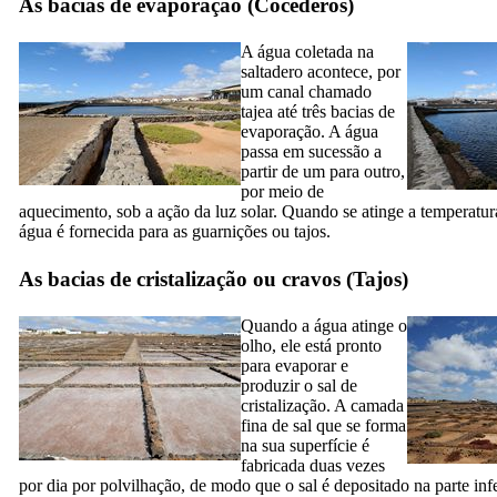
As bacias de evaporação (
Cocederos
)
A água coletada na
saltadero
acontece, por
um canal chamado
tajea
até três bacias de
evaporação. A água
passa em sucessão a
partir de um para outro,
por meio de
aquecimento, sob a ação da luz solar. Quando se atinge a temperatur
água é fornecida para as guarnições ou
tajos
.
As bacias de cristalização ou cravos (
Tajos
)
Quando a água atinge o
olho, ele está pronto
para evaporar e
produzir o sal de
cristalização. A camada
fina de sal que se forma
na sua superfície é
fabricada duas vezes
por dia por polvilhação, de modo que o sal é depositado na parte infe