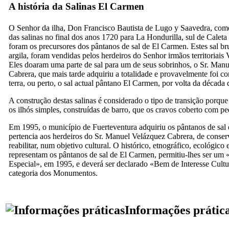
A história da Salinas
El Carmen
O Senhor da ilha,
Don Francisco Bautista de Lugo y Saavedra
, com
das salinas no final dos anos 1720 para
La Hondurilla
, sul de
Caleta
foram os precursores dos pântanos de sal de
El Carmen
. Estes sal b
argila, foram vendidas pelos herdeiros do Senhor irmãos territoriais
Eles doaram uma parte de sal para um de seus sobrinhos, o Sr.
Manu
Cabrera
, que mais tarde adquiriu a totalidade e provavelmente foi co
terra, ou perto, o sal actual pântano
El Carmen
, por volta da década
A construção destas salinas é considerado o tipo de transição porq
os ilhós simples, construídas de barro, que os cravos coberto com pe
Em 1995, o município de Fuerteventura adquiriu os pântanos de sal
pertencia aos herdeiros do Sr.
Manuel Velázquez Cabrera
, de conser
reabilitar, num objetivo cultural. O histórico, etnográfico, ecológico 
representam os pântanos de sal de
El Carmen
, permitiu-lhes ser um
Especial», em 1995, e deverá ser declarado «Bem de Interesse Cult
categoria dos Monumentos.
Informações prátic