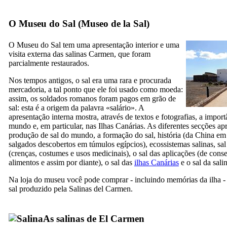
O Museu do Sal (
Museo de la Sal
)
O Museu do Sal tem uma apresentação interior e uma
visita externa das salinas Carmen, que foram
parcialmente restaurados.
Nos tempos antigos, o sal era uma rara e procurada
mercadoria, a tal ponto que ele foi usado como moeda:
assim, os soldados romanos foram pagos em grão de
sal: esta é a origem da palavra «salário». A
apresentação interna mostra, através de textos e fotografias, a import
mundo e, em particular, nas Ilhas Canárias. As diferentes secções ap
produção de sal do mundo, a formação do sal, história (da China em
salgados descobertos em túmulos egípcios), ecossistemas salinas, sal
(crenças, costumes e usos medicinais), o sal das aplicações (de cons
alimentos e assim por diante), o sal das
ilhas Canárias
e o sal da sali
Na loja do museu você pode comprar - incluindo memórias da ilha 
sal produzido pela
Salinas del Carmen
.
As salinas de
El Carmen