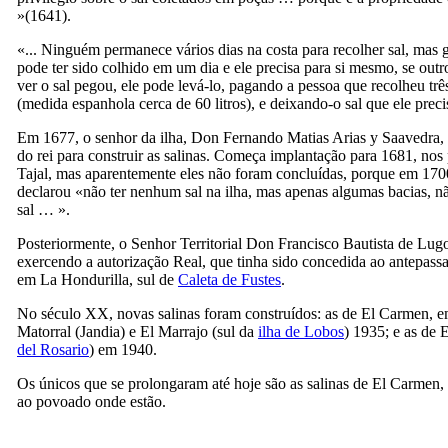
»(1641).
«... Ninguém permanece vários dias na costa para recolher sal, mas
pode ter sido colhido em um dia e ele precisa para si mesmo, se out
ver o sal pegou, ele pode levá-lo, pagando a pessoa que recolheu trê
(medida espanhola cerca de 60 litros), e deixando-o sal que ele pre
Em 1677, o senhor da ilha,
Don Fernando Matias Arias y Saavedra
,
do rei para construir as salinas. Começa implantação para 1681, no
Tajal
, mas aparentemente eles não foram concluídas, porque em 17
declarou «não ter nenhum sal na ilha, mas apenas algumas bacias, 
sal … ».
Posteriormente, o Senhor Territorial
Don Francisco Bautista de Lug
exercendo a autorização Real, que tinha sido concedida ao antepassa
em
La Hondurilla
, sul de
Caleta de Fustes
.
No século
XX,
novas salinas foram construídos: as de
El Carmen
, 
Matorral
(
Jandia
) e
El Marrajo
(sul da
ilha de Lobos
) 1935; e as de
E
del Rosario
) em 1940.
Os únicos que se prolongaram até hoje são as salinas de
El Carmen
,
ao povoado onde estão.