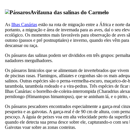
Avifauna das salinas do Carmelo
As
Ilhas Canárias
estão na rota de migração entre a África e norte d
portanto, a migração e área de invernada para as aves, daí o seu ele
ecológico. Os momentos mais favoráveis ​​para observação de aves s
outono (passos e pré postnuptiales) e inverno, quando eles vêm para 
descansar ou raça.
Os pássaros das salinas podem ser divididos em três grupos: pernalta
nadadores mergulhadores.
Os pássaros limicolos que se alimentam de invertebrados que vivem
de piscinas rasas. Flamingos, alfaiates e cegonhas são os mais adequ
salinos. Outras espécies são o perna-vermelha-escuro, maçarico-de-bi
tarambola, tarambola rodeado e a vira-pedras. Três espécies de ficar
Ilhas Canárias: o borrelho-de-coleira-interrompida (
Charadrius alexa
pernilongo (
Himantopus himantopus
), que se aninham lá, e o pirito,
Os pássaros pescadores encontrados especialmente a garça-real cinze
pesqueira e as gaivotas. A garça-real é de 90 cm de altura, com per
pescoço. A águia de peixes voa em alta velocidade perto da superfíc
quando ele detecta sua presa desce sobre ele, capturando-o com seu b
Gaivotas voar sobre as zonas costeiras.