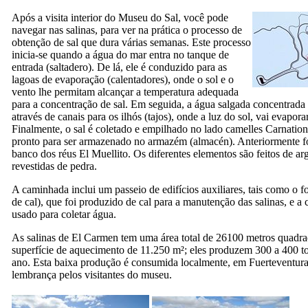
Após a visita interior do Museu do Sal, você pode
navegar nas salinas, para ver na prática o processo de
obtenção de sal que dura várias semanas. Este processo
inicia-se quando a água do mar entra no tanque de
entrada (
saltadero
). De lá, ele é conduzido para as
lagoas de evaporação (
calentadores
), onde o sol e o
vento lhe permitam alcançar a temperatura adequada
para a concentração de sal. Em seguida, a água salgada concentrada 
através de canais para os ilhós (
tajos
), onde a luz do sol, vai evapora
Finalmente, o sal é coletado e empilhado no lado camelles Carnation
pronto para ser armazenado no armazém (
almacén
). Anteriormente 
banco dos réus
El Muellito
. Os diferentes elementos são feitos de ar
revestidas de pedra.
A caminhada inclui um passeio de edifícios auxiliares, tais como o fo
de cal
), que foi produzido de cal para a manutenção das salinas, e a c
usado para coletar água.
As salinas de
El Carmen
tem uma área total de 26100 metros quadr
superfície de aquecimento de 11.250 m²; eles produzem 300 a 400 to
ano. Esta baixa produção é consumida localmente, em Fuerteventu
lembrança pelos visitantes do museu.