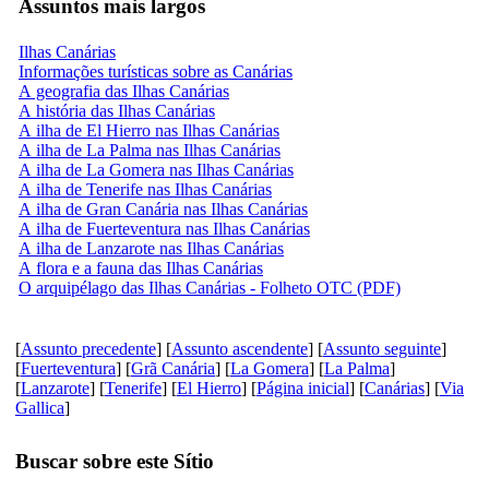
Assuntos mais largos
Ilhas Canárias
Informações turísticas sobre as Canárias
A geografia das Ilhas Canárias
A história das Ilhas Canárias
A ilha de El Hierro nas Ilhas Canárias
A ilha de La Palma nas Ilhas Canárias
A ilha de La Gomera nas Ilhas Canárias
A ilha de Tenerife nas Ilhas Canárias
A ilha de Gran Canária nas Ilhas Canárias
A ilha de Fuerteventura nas Ilhas Canárias
A ilha de Lanzarote nas Ilhas Canárias
A flora e a fauna das Ilhas Canárias
O arquipélago das Ilhas Canárias - Folheto OTC (PDF)
[
Assunto precedente
] [
Assunto ascendente
] [
Assunto seguinte
]
[
Fuerteventura
] [
Grã Canária
] [
La Gomera
] [
La Palma
]
[
Lanzarote
] [
Tenerife
] [
El Hierro
] [
Página inicial
] [
Canárias
] [
Via
Gallica
]
Buscar sobre este Sítio