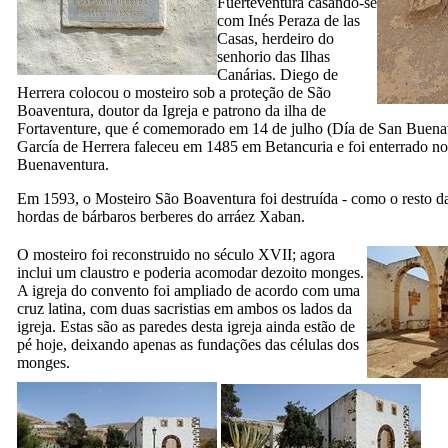
Fuerteventura
casando-se
com
Inés Peraza de las
Casas
, herdeiro do
senhorio das Ilhas
Canárias.
Diego de
Herrera
colocou o mosteiro sob a proteção de São
Boaventura, doutor da Igreja e patrono da ilha de
Fortaventure
, que é comemorado em 14 de julho (
Día de San Buena
García de Herrera
faleceu em 1485 em
Betancuria
e foi enterrado n
Buenaventura
.
Em 1593, o Mosteiro São Boaventura foi destruída - como o resto da 
hordas de bárbaros berberes do
arráez Xaban
.
O mosteiro foi reconstruido no século
XVII;
agora
inclui um claustro e poderia acomodar dezoito monges.
A igreja do convento foi ampliado de acordo com uma
cruz latina, com duas sacristias em ambos os lados da
igreja. Estas são as paredes desta igreja ainda estão de
pé hoje, deixando apenas as fundações das células dos
monges.