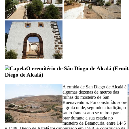
O eremitério de São Diogo de Alcalá (
Ermit
Diego de Alcalá
)
A ermida de
San Diego de Alcalá
é
algumas dezenas de metros das
ruínas do mosteiro de
San
Buenaventura
.
Foi construído sobre
a gruta onde,
segundo a tradição,
o
santo franciscano se retirou para
orar durante a sua estada no
mosteiro de
Betancuria
, entre
1445
e
1449.
Diego de Alcalá
foi canonizado em 1588.
A construção da