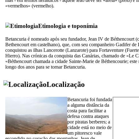
mas - em termos heráldicos - aquele leão deve ser «areia» (preto) e 
«vermelhos» (vermelho).
Etimologia e toponímia
Betancuria
é nomeado após seu fundador,
Jean
IV
de Béthencourt
(
Bethencourt
em castelhano), que, com seu companheiro
Gadifer de 
conquistou as ilhas
Lancerotte
(
Lanzarote
) para
Fortaventure
(
Fuert
Hierro
). Nas crónicas da conquista das Canárias, chamado de «
Le C
«
Béthencourt
chamada a cidade
Sainte-Marie de Béthencourie
; est
longo dos anos para se tornar
Betancuria
.
Localização
Betancuria
foi fundada
a alguma distância da
costa para facilitar a
defesa contra ataques
por piratas berberes; a
cidade está no meio de
um pitoresco vale
escondido no coração das montanhas.
Jean de