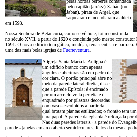
pelas hordas berberes comandada
pelo capitão (
arráez
)
Xabán
(ou
Jaban
), pirata de Argel, que
saquearam e incendiaram a aldeia
em 1593.
Nossa Senhora de
Betancuria
, como se vê hoje, foi reconstruida
no século
XVII,
a partir de 1620 e concluída pelo mestre construtor
1691. O novo edifício tem gótico, mudéjar, renascentista e barroco.
uma das mais belas igrejas de
Fuerteventura
.
A igreja
Santa María la Antigua
é
um edifício branco com apenas
ângulos e aberturas são em pedra de
cor clara. O portão principal abre no
meio da parede lateral direita, disse
que a parede Epístola; é encimado
por um arco de volta perfeita e é
enquadrado por pilastras decoradas
com vasos esculpidos a partir da
qual brotam plantas estilizados; o frontão tem 
tiara papal. A parede da epístola é reforçada por d
Nas duas paredes laterais - a parede do Evangelh
parede - janelas em arco aberto semicirculares, feitos da mesma pedra