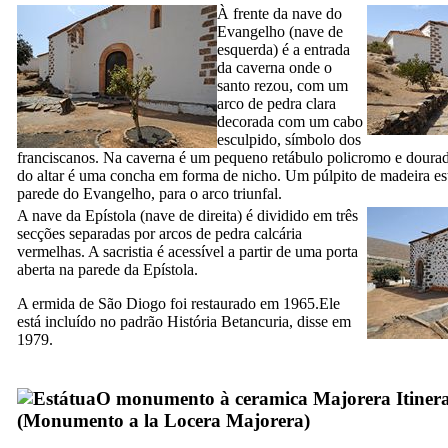
À frente da nave do
Evangelho (nave de
esquerda) é a entrada
da caverna onde o
santo rezou, com um
arco de pedra clara
decorada com um cabo
esculpido, símbolo dos
franciscanos. Na caverna é um pequeno retábulo policromo e dourada
do altar é uma concha em forma de nicho. Um púlpito de madeira es
parede do Evangelho, para o arco triunfal.
A nave da Epístola (nave de direita) é dividido em três
secções separadas por arcos de pedra calcária
vermelhas. A sacristia é acessível a partir de uma porta
aberta na parede da Epístola.
A ermida de São Diogo foi
restaurado em 1965.Ele
está incluído no padrão História
Betancuria
, disse em
1979.
O monumento à ceramica Majorera Itiner
(
Monumento a la Locera Majorera
)