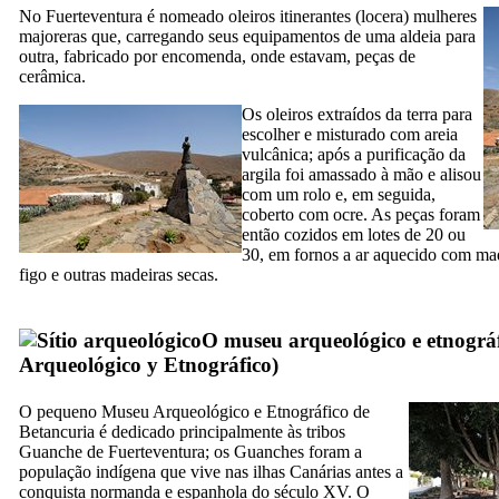
No
Fuerteventura
é nomeado oleiros itinerantes (
locera
) mulheres
majoreras
que, carregando seus equipamentos de uma aldeia para
outra, fabricado por encomenda, onde estavam, peças de
cerâmica.
Os oleiros extraídos da terra para
escolher e misturado com areia
vulcânica; após a purificação da
argila foi amassado à mão e alisou
com um rolo e, em seguida,
coberto com ocre. As peças foram
então cozidos em lotes de 20 ou
30, em fornos a ar aquecido com ma
figo e outras madeiras secas.
O museu arqueológico e etnográf
Arqueológico y Etnográfico
)
O pequeno Museu Arqueológico e Etnográfico de
Betancuria
é dedicado principalmente às tribos
Guanche de
Fuerteventura
; os Guanches foram a
população indígena que vive nas ilhas Canárias antes a
conquista normanda e espanhola do século
XV
. O