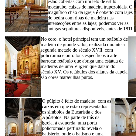
estão cobertas com um teto de estilo
moçárabe, caixas de madeira trapezoidais. O
magnífico chão da igreja é coberto com lajes
de pedra com ripas de madeira nas
intersecções entre as lajes; podemos ver as
antigas sepulturas disponíveis, antes de 1811.
No coro, o hotel principal tem um retábulo de
madeira de grande valor, realizada durante a
segunda metade do século
XVII,
com
policromia e ouro tons específicos a arte
barroca; retábulo que abriga uma estátua de
madeiras de uma Virgem que datam do
século
XV
. Os retábulos dos altares da capela
são cores maravilhas puros.
O púlpito é feito de madeira, com as
caixas em que estão representados
os símbolos da Eucaristia e dos
Apóstolos. Na parte de trás da
igreja, à esquerda, uma porta
policromada perfurado revela o
batistério, onde o batismo e uma