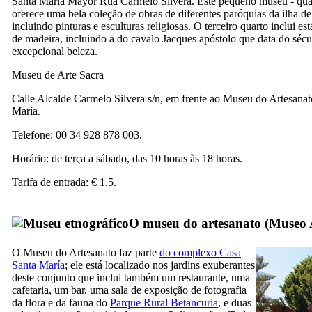
Santa María
Mayor Rua
Carmelo Silvera
. Este pequeno museu - qua
oferece uma bela coleção de obras de diferentes paróquias da ilha d
incluindo pinturas e esculturas religiosas. O terceiro quarto inclui e
de madeira, incluindo a do cavalo Jacques apóstolo que data do séc
excepcional beleza.
Museu de Arte Sacra
Calle Alcalde Carmelo Silvera s/n
, em frente ao Museu do Artesana
María
.
Telefone: 00 34 928 878 003.
Horário: de terça a sábado, das 10 horas às 18 horas.
Tarifa de entrada: € 1,5.
O museu do artesanato (
Museo 
O Museu do Artesanato faz parte
do complexo
Casa
Santa María
; ele está localizado nos jardins exuberantes
deste conjunto que inclui também um restaurante, uma
cafetaria, um bar, uma sala de exposição de fotografia
da flora e da fauna do
Parque Rural
Betancuria
, e duas