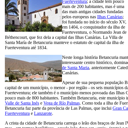
Fuerteventura
; a cidade tem pouco
mais de 200 habitantes, mas é uma
das mais antigas cidades fundadas
pelos europeus nas
Ilhas Canárias
;
foi fundada no início do século
XV,
em 1404, o conquistador da ilha de
Fuerteventura
, o Normando
Jean de
Béthencourt
, que fez dela a capital das Ilhas Canárias.
La Villa de
Santa María de Betancuria
manteve o estatuto de capital da ilha de
Fuerteventura
até 1834.
Neste longa história
Betancuria
mant
interessante centro histórico, domin
de Santa Maria
, anteriormente Cated
Canárias.
Apesar de sua pequena população
B
capital de um município, o menor - por região - os seis municípios da
Fuerteventura
; ele também é o município menos povoada das Ilhas 
pouco mais de 800 habitantes. Também
Betancuria
, este município i
Valle de Santa Inés
e
Vega de Río Palmas
. Como toda a ilha de
Fuer
Betancuria
faz parte da província de
Las Palmas
, que inclui
Gran Ca
Fuerteventura
e
Lanzarote
.
A crista da cidade de
Betancuria
carrega o leão dos braços de
Jean
I