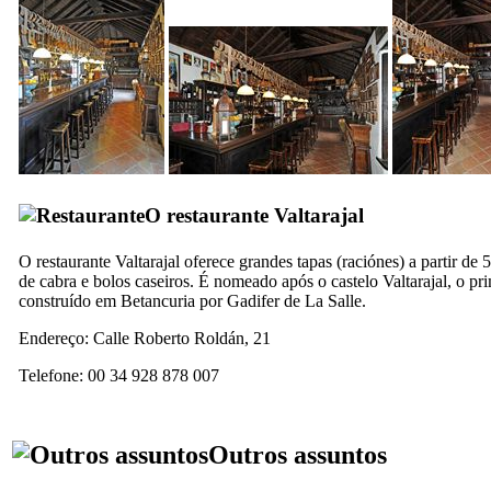
O restaurante
Valtarajal
O restaurante
Valtarajal
oferece grandes
tapas
(
raciónes
) a partir de 
de cabra e bolos caseiros. É nomeado após o castelo
Valtarajal
, o pr
construído em
Betancuria
por
Gadifer de La Salle
.
Endereço:
Calle Roberto Roldán, 21
Telefone: 00 34 928 878 007
Outros assuntos