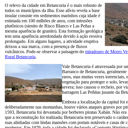
O relevo da cidade em
Betancuria
é o mais robusto de
todos os municípios da ilha. Esse alívio revela a base
insular consiste em sedimentos marinhos cuja idade é
estimada em 100 milhões de anos, com intrusões
plutônicos (sienito de
Risco Blanco
e
Las Peñas
a
mesma aparência de granito). Esta formação geológica
tem uma aparência arredondada devido à ação erosiva
prolongado. Em alguns lugares, a atividade eruptiva
deixou a sua marca, com a presença de fluxos
vulcânicos. Pode-se observar a paisagem do
miradouro de
Morro Ve
Rural
Betancuria
.
Vale
Betancuria
é atravessada por um
Barranco de Betancuria
, geralmente
raros, mas muitas vezes torrenciais, e
vegetação para proteger o solo, leva
severa; isso causou o recheio, por via
barragem
Las Peñitas
jusante da
Bet
Embora a localização da capital foi 
deliberadamente nas montanhas, houve vários ataques graves por pir
1593,
Betancuria
foi devastada por berberes piratas
Xabán
. Não era
que a reconstrução foi realizada;
Betancuria
tem preservado o caráte
ruas alinhadas com lindas mansões com portais notáveis e casas de
modestos. Em 1979, toda a cidade foi declarada «Conjunto Histórico