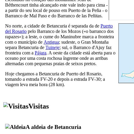
Béthencourt
tinha alcançado este vale indo para cima -
a partir do seu local de pouso em
Puerto de la Peña
- o
Barranco de Mal Paso
e do
Barranco de las Peñitas
.
No norte, a cidade de
Betancuria
é separada da de
Puerto
del Rosario
pelo
Barranco de los Mozos
(«o barranco dos
rapazes»); a leste, o cume do
Maninubre
marca a fronteira
com o município de
Antigua
; sudeste, o
Gran Montaña
separa
Betancuria
de
Tuineje
; sul, o
Barranco d'Ajuy
faz
fronteira com a
Pájara
. A oeste da cidade está aberta para o
oceano por uma costa rochosa íngreme onde as arribas
alternadas com pequenas praias de seixos pretos.
Hoje chegamos a
Betancuria
de
Puerto del Rosario
,
tomando a estrada FV-20 e depois a estrada FV-30; a
viagem leva meia hora (28 km).
Visitas
A aldeia de
Betancuria