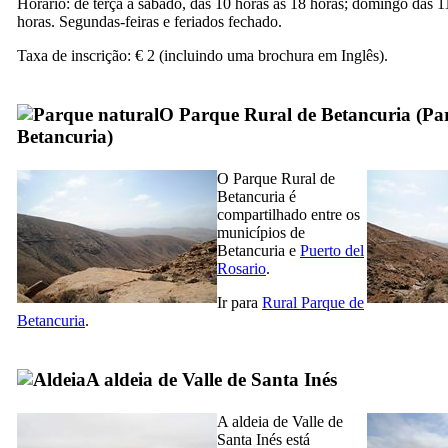
Horário: de terça a sábado, das 10 horas às 18 horas; domingo das 1
horas. Segundas-feiras e feriados fechado.
Taxa de inscrição: € 2 (incluindo uma brochura em Inglês).
O Parque Rural de
Betancuria
(
Pa
Betancuria
)
O Parque Rural de
Betancuria
é
compartilhado entre os
municípios de
Betancuria
e
Puerto del
Rosario
.
Ir para
Rural Parque de
Betancuria
.
A aldeia de
Valle de Santa Inés
A aldeia de
Valle de
Santa Inés
está