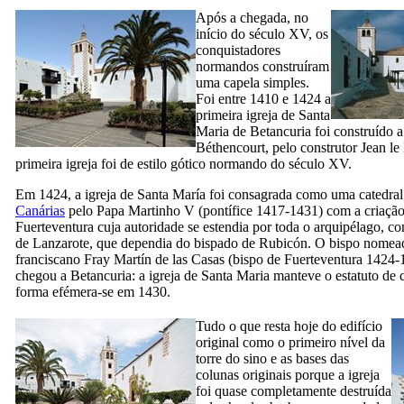
Após a chegada, no
início do século
XV,
os
conquistadores
normandos construíram
uma capela simples.
Foi entre 1410 e 1424 a
primeira igreja de Santa
Maria de
Betancuria
foi construído 
Béthencourt
, pelo construtor
Jean l
primeira igreja foi de estilo gótico normando do século
XV
.
Em 1424, a igreja de
Santa María
foi consagrada como uma catedral
Canárias
pelo Papa Martinho
V
(pontífice 1417-1431) com a criaçã
Fuerteventura
cuja autoridade se estendia por toda o arquipélago, c
de
Lanzarote
, que dependia do bispado de
Rubicón
. O bispo nomea
franciscano
Fray Martín de las Casas
(bispo de
Fuerteventura
1424-1
chegou a
Betancuria
: a igreja de Santa Maria manteve o estatuto de
forma efémera-se em 1430.
Tudo o que resta hoje do edifício
original como o primeiro nível da
torre do sino e as bases das
colunas originais porque a igreja
foi quase completamente destruída