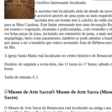
Crucifixo interessante localizado.
A sacristia está localizado atrás da abside da na
é acessível através de uma porta no lado esquerd
sacristia tem um bonito teto à caixões de estilo m
para as Ilhas Canárias. Este limite
artesonado
tem uma decoração Re
em rosetas e vegetação, douradas e policromadas, com vermelho e 
ver belas peças de joias, incluindo um ostensório de prata, a mais an
arquipélago, bem como paramentos; também se pode admirar a band
que passa a ser a bandeira que estava acenando
Jean de Béthencourt
na ilha.
A igreja
Santa María
está localizado no centro histórico de
Betancur
Horário: de segunda a sexta-feira, das 11 horas às 17 horas; sábado 
horas.
Tarifa de entrada: € 2.
O Museu de Arte Sacra (
Muse
Sacro
)
O Museu de Arte Sacra de
Betancuria
está localizado na antiga casa 