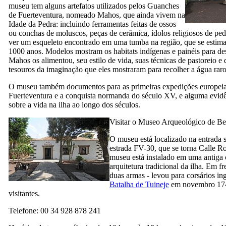
museu tem alguns artefatos utilizados pelos Guanches
de
Fuerteventura
, nomeado Mahos, que ainda vivem na
Idade da Pedra: incluindo ferramentas feitas de ossos
ou conchas de moluscos, peças de cerâmica, ídolos religiosos de p
ver um esqueleto encontrado em uma tumba na região, que se estima 
1000 anos. Modelos mostram os habitats indígenas e painéis para d
Mahos os alimentou, seu estilo de vida, suas técnicas de pastoreio e 
tesouros da imaginação que eles mostraram para recolher a água raro
O museu também documentos para as primeiras expedições europeias
Fuerteventura
e a conquista normanda do século
XV,
e alguma evidê
sobre a vida na ilha ao longo dos séculos.
Visitar o
Museo Arqueológico de Be
O museu está localizado na entrada s
estrada FV-30, que se torna
Calle R
museu está instalado em uma antiga c
arquitetura tradicional da ilha. Em f
duas armas - levou para corsários in
Batalha de
Tuineje
em novembro 1740
visitantes.
Telefone: 00 34 928 878 241