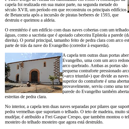
capela foi realizada em sua maior parte, na segunda metade do
século
XVII,
um período em que reconstruiu os principais edifícios
de
Betancuria
após a incursão de piratas berberes de 1593, que
destruiu e queimou a aldeia.
O eremitério é um edifício com duas naves cobertas com um telhado 
águas, como a sacristia que é apoiado cabeceira Epístola a parede (
direita). O portal principal, tamanho feito de pedra clara com arco es
parte de trás da nave do Evangelho (corredor à esquerda).
A capela tem outras duas portas aber
Evangelho, uma com um arco redo
arco quebrado. Ambas as portas são
pequena contraforte pressionado arc
(«arco triunfal») que divide as naves
superior do contraforte é uma abertu
provavelmente, serviu como uma tor
parede do Evangelho também abertas
estreitas de pedra clara.
No interior, a capela tem duas naves separadas por pilares que supor
pedra vermelhas que suportam o telhado. O teto de madeira, muito si
mudéjar,
é atribuído a Frei
Gaspar Crespo
, que também montou o tel
mosteiro do telhado mosteiro que agora está destruído
.