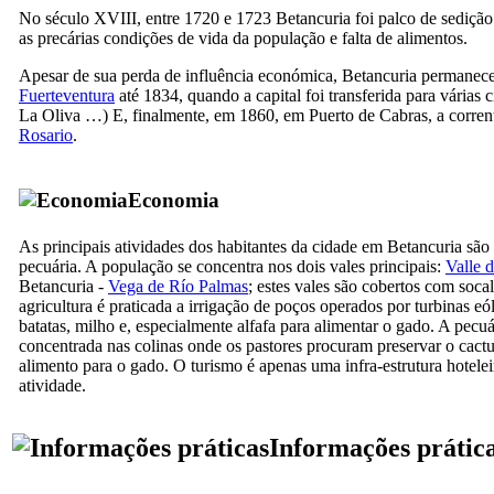
No século
XVIII,
entre 1720 e 1723
Betancuria
foi palco de sedição
as precárias condições de vida da população e falta de alimentos.
Apesar de sua perda de influência económica,
Betancuria
permaneceu
Fuerteventura
até 1834, quando a capital foi transferida para várias c
La Oliva
…) E, finalmente, em 1860, em
Puerto de Cabras
, a corre
Rosario
.
Economia
As principais atividades dos habitantes da cidade em
Betancuria
são 
pecuária. A população se concentra nos dois vales principais:
Valle 
Betancuria
-
Vega de Río Palmas
; estes vales são cobertos com soca
agricultura é praticada a irrigação de poços operados por turbinas eól
batatas, milho e, especialmente alfafa para alimentar o gado. A pecuá
concentrada nas colinas onde os pastores procuram preservar o cac
alimento para o gado. O turismo é apenas uma infra-estrutura hotelei
atividade.
Informações prátic