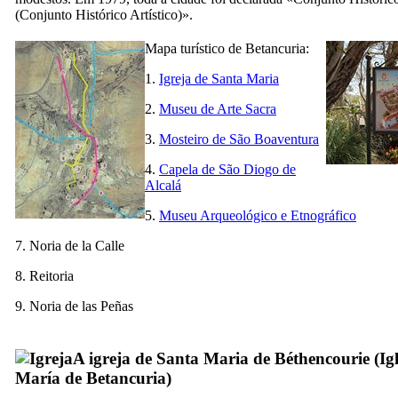
(
Conjunto Histórico Artístico
)».
Mapa turístico de
Betancuria
:
1.
Igreja de Santa Maria
2.
Museu de Arte Sacra
3.
Mosteiro de São Boaventura
4.
Capela de São Diogo de
Alcalá
5.
Museu Arqueológico e Etnográfico
7.
Noria de la Calle
8. Reitoria
9.
Noria de las Peñas
A igreja de Santa Maria de Béthencourie (
Ig
María de Betancuria
)