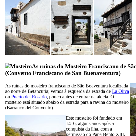
As ruínas do Mosteiro Franciscano de Sã
(
Convento Franciscano de San Buenaventura
)
As ruínas do mosteiro franciscano de São Boaventura localizada
ao norte de
Betancuria
; vemos à esquerda da estrada de
La Oliva
ou
Puerto del Rosario
, pouco antes de entrar na aldeia. O
mosteiro está situado abaixo da estrada para a ravina do mosteiro
(
Barranco del Convento
).
Este mosteiro foi fundado em
1416, alguns anos após a
conquista da ilha, com a
permissão do Papa Bento
XIII,