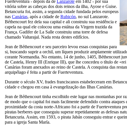
Fuerteventura
- depois da de
Lanzarote
em 1402 - por sua
vitória sobre as cabeças dos dois reinos da ilha,
Ayose
e
Guise
.
Betancuria
foi, assim, a segunda cidade fundada pelos europeus
nas
Canárias
, após a cidade de
Rubicón
, no sul
Lanzarote
.
Béthencourt
fez dela sua capital e ali construiu sua residência e
capela na qual ele colocou uma estátua da Virgem trazida da
França.
Gadifer de La Salle
construiu uma torre de defesa
chamado
Valtarajal
. Nada resta destes edifícios.
Jean de Béthencourt
e seu parceiro levou essas conquistas para
si, buscando suprir a orchil, um líquen produzir amplamente utiliza
corante Normandia. No entanto, 14 de junho, 1405,
Béthencourt
jur
de Castela, Henry
III
(
Enrique
III
), que lhe concedeu o título de «rei
Canárias foram anexados ao reino de Castela. A conquista das restan
arquipélago é feita a partir de
Fuerteventura
.
Durante o século
XV,
frades franciscanos estabeleceram em
Betancu
cidade e chegou em casa à evangelização das Ilhas Canárias.
Jean de Béthencourt
tinha escolhido este lugar nas montanhas por raz
de modo que o capital foi mais facilmente defendido contra ataques d
proximidade da costa norte-Africano foi a partir de
Fuerteventura
pre
piratas berberes que conseguiu superar repetidamente as defesas natu
Betancuria
. Assim, em 1593, o pirata
Jabán
conseguiu entrar e queim
para a igreja
Santa María
.