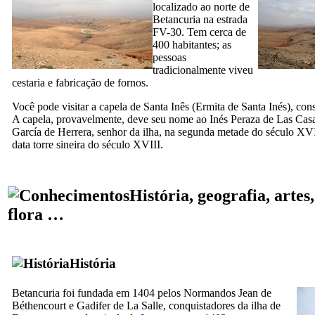
localizado ao norte de
Betancuria
na estrada
FV-30. Tem cerca de
400 habitantes; as
pessoas
tradicionalmente viveu
cestaria e fabricação de fornos.
Você pode visitar a capela de Santa Inês (
Ermita de Santa Inés
), con
A capela, provavelmente, deve seu nome ao
Inés Peraza de Las Cas
García de Herrera
, senhor da ilha, na segunda metade do século
XV
data torre sineira do século
XVIII
.
História, geografia, artes,
flora …
História
Betancuria
foi fundada em 1404 pelos Normandos
Jean de
Béthencourt
e
Gadifer de La Salle
, conquistadores da ilha de