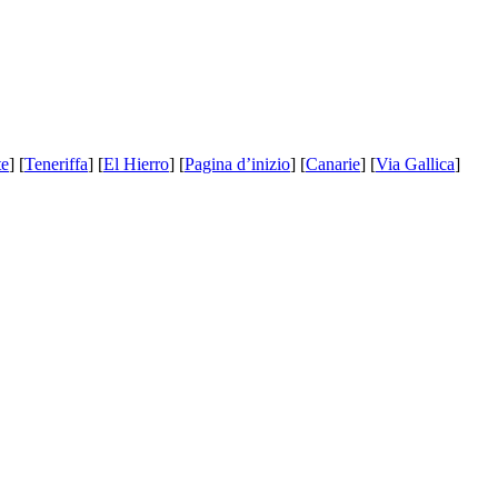
te
] [
Teneriffa
] [
El Hierro
] [
Pagina d’inizio
] [
Canarie
] [
Via Gallica
]