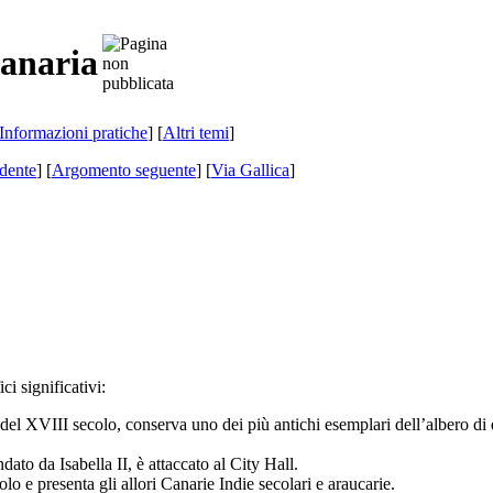
Canaria
Informazioni pratiche
] [
Altri temi
]
dente
] [
Argomento seguente
]
[
Via Gallica
]
ci significativi:
 del
XVIII
secolo, conserva uno dei più antichi esemplari dell’albero di
ondato da Isabella
II,
è attaccato al City Hall.
lo e presenta gli allori Canarie Indie secolari e araucarie.