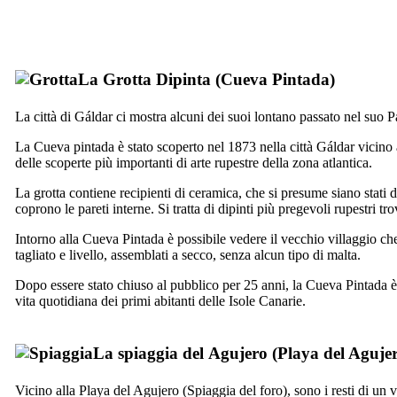
La Grotta Dipinta (
Cueva Pintada
)
La città di
Gáldar
ci mostra alcuni dei suoi lontano passato nel suo
La
Cueva pintada
è stato scoperto nel 1873 nella città
Gáldar
vicino 
delle scoperte più importanti di arte rupestre della zona atlantica.
La grotta contiene recipienti di ceramica, che si presume siano stati d
coprono le pareti interne. Si tratta di dipinti più pregevoli rupestri tro
Intorno alla
Cueva Pintada
è possibile vedere il vecchio villaggio che
tagliato e livello, assemblati a secco, senza alcun tipo di malta.
Dopo essere stato chiuso al pubblico per 25 anni, la
Cueva Pintada
è
vita quotidiana dei primi abitanti delle Isole Canarie.
La spiaggia del
Agujero
(
Playa del Aguje
Vicino alla
Playa del Agujero
(Spiaggia del foro), sono i resti di un 