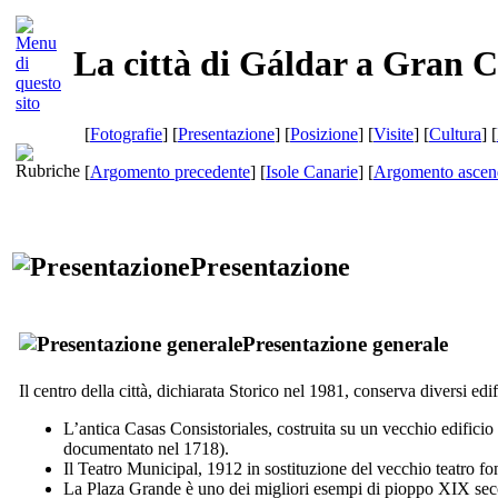
La città di Gáldar a Gran 
[
Fotografie
] [
Presentazione
] [
Posizione
] [
Visite
] [
Cultura
] [
[
Argomento precedente
] [
Isole Canarie
] [
Argomento ascen
Presentazione
Presentazione generale
Il centro della città, dichiarata Storico nel 1981, conserva diversi edifi
L’antica
Casas Consistoriales
, costruita su un vecchio edificio
documentato nel 1718).
Il
Teatro Municipal
, 1912 in sostituzione del vecchio teatro f
La
Plaza Grande
è uno dei migliori esempi di pioppo
XIX
seco