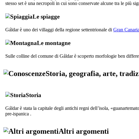
stesso set è una necropoli in cui sono conservate alcune tra le più sig
Le spiagge
Gáldar
è uno dei villaggi della regione settentrionale di
Gran Canari
Le montagne
Sulle colline del comune di
Gáldar
è scoperto morfologie ben differen
Storia, geografia, arte, tradi
Storia
Gáldar
è stata la capitale degli antichi regni dell’isola, «
guanartemato
pre-ispanica .
Altri argomenti