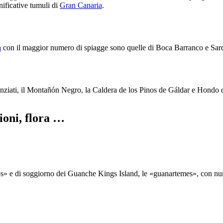
nificative tumuli di
Gran Canaria
.
a
con il maggior numero di spiagge sono quelle di
Boca Barranco
e
Sar
ziati, il
Montañón Negro
, la
Caldera de los Pinos de Gáldar
e
Hondo d
zioni, flora …
s
» e di soggiorno dei Guanche Kings Island, le «
guanartemes
», con nu