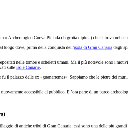
 Parco Archeologico
Cueva Pintada
(la grotta dipinta) che si trova nel cent
al luogo dove, prima della conquista dell’
isola di
Gran Canaria
dagli sp
epositati nelle tombe e scheletri umani. Ma il più notevole sono i motivi
vati sulle
isole Canarie
.
 fu il palazzo delle ex «
guanartemes
». Sappiamo che le pietre dei muri, p
 nuovamente accessibile al pubblico. E ’ora parte di un parco archeolog
ro
)
villaggio di antiche tribù di Gran Canaria; essi sono una delle più grandi