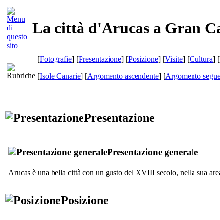
La città d'Arucas a Gran C
[
Fotografie
] [
Presentazione
] [
Posizione
] [
Visite
] [
Cultura
] [
[
Isole Canarie
] [
Argomento ascendente
] [
Argomento segue
Presentazione
Presentazione generale
Arucas
è una bella città con un gusto
del XVIII
secolo, nella sua are
Posizione