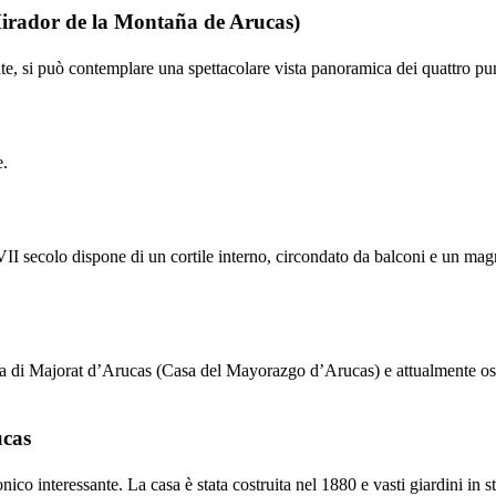
irador de la Montaña de Arucas
)
te, si può contemplare una spettacolare vista panoramica dei quattro punti
e.
II
secolo dispone di un cortile interno, circondato da balconi e un mag
a di Majorat d’
Arucas
(
Casa del Mayorazgo d’Arucas
) e attualmente o
cas
nico interessante. La casa è stata costruita nel 1880 e vasti giardini in 