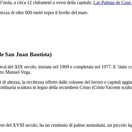
ll’isola, a circa 12 chilometri a ovest della capitale,
Las Palmas de Gran
tezza di oltre 600 metri sopra il livello del mare.
 de San Juan Bautista
)
ival del
XIX
secolo, iniziata nel 1909 e completata nel 1977. E ’stato co
etto
Manuel Vega
.
ri di altezza, la ricchezza offerto dalle colonne del lavoro e capitali agg
rdinaria scultura in legno della recumbent Cristo (
Cristo Yacente
scult
ese del
XVIII
secolo, ha un centinaio di palme australiani, un piccolo la