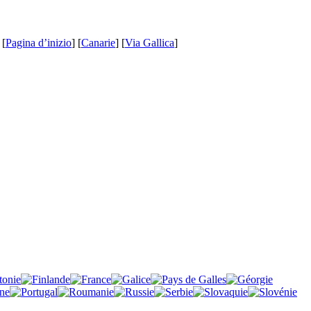
 [
Pagina d’inizio
] [
Canarie
] [
Via Gallica
]