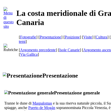
La costa meridionale di Gr
Canaria
[
Fotografie
] [
Presentazione
] [
Posizione
] [
Visite
] [
Cultura
] [
temi
]
[
Argomento precedente
] [
Isole Canarie
] [
Argomento ascen
[
Via Gallica
]
Presentazione
Presentazione generale
Tranne le dune di
Maspalomas
e la sua riserva naturale piccola, il S
spiagge, anche
Puerto de Mogán
soprannominata Piccola Venezia, è s