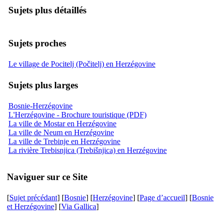
Sujets plus détaillés
Sujets proches
Le village de Pocitelj (Počitelj) en Herzégovine
Sujets plus larges
Bosnie-Herzégovine
L'Herzégovine - Brochure touristique (PDF)
La ville de Mostar en Herzégovine
La ville de Neum en Herzégovine
La ville de Trebinje en Herzégovine
La rivière Trebisnjica (Trebišnjica) en Herzégovine
Naviguer sur ce Site
[
Sujet précédant
] [
Bosnie
] [
Herzégovine
] [
Page d’accueil
] [
Bosnie
et Herzégovine
] [
Via Gallica
]