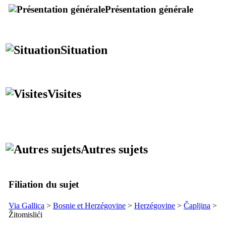
Présentation générale
Situation
Visites
Autres sujets
Filiation du sujet
Via Gallica
>
Bosnie et Herzégovine
>
Herzégovine
>
Čapljina
>
Žitomislići