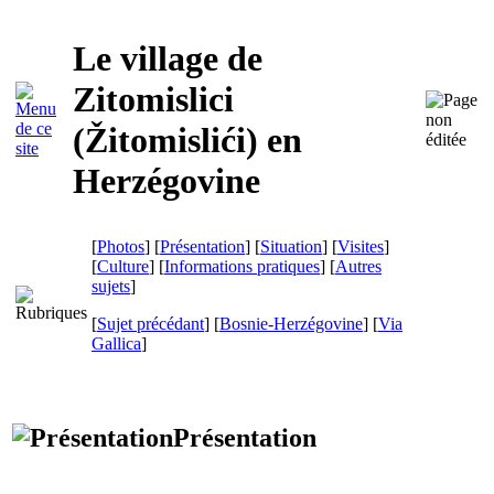
Le village de
Zitomislici
(
Žitomislići
) en
Herzégovine
[
Photos
] [
Présentation
] [
Situation
] [
Visites
]
[
Culture
] [
Informations pratiques
] [
Autres
sujets
]
[
Sujet précédant
] [
Bosnie-Herzégovine
]
[
Via
Gallica
]
Présentation