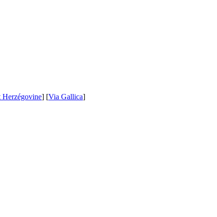
t Herzégovine
] [
Via Gallica
]