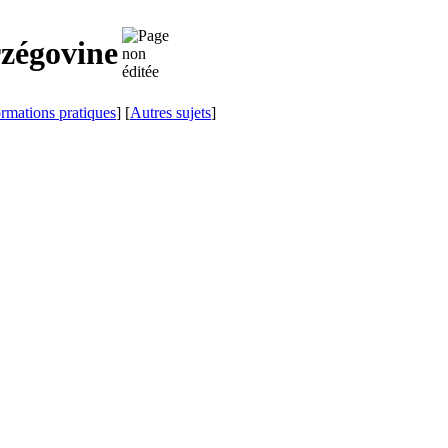
zégovine
ormations pratiques
] [
Autres sujets
]