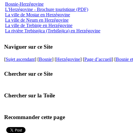
Bosnie-Herzégovine
L'Herzégovine - Brochure touristique (PDF)
La ville de Mostar en Herzégovine
La ville de Neum en Herzégovine
La ville de Trebinje en Herzégovine
La rivière Trebisnjica (Trebišnjica) en Herzégovine
Naviguer sur ce Site
[
Sujet ascendant
] [
Bosnie
] [
Herzégovine
] [
Page d’accueil
] [
Bosnie e
Chercher sur ce Site
Chercher sur la Toile
Recommander cette page