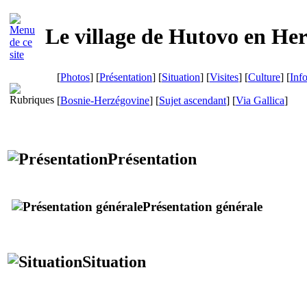
Le village de
Hutovo
en Her
[
Photos
] [
Présentation
] [
Situation
] [
Visites
] [
Culture
] [
Inf
[
Bosnie-Herzégovine
] [
Sujet ascendant
]
[
Via Gallica
]
Présentation
Présentation générale
Situation