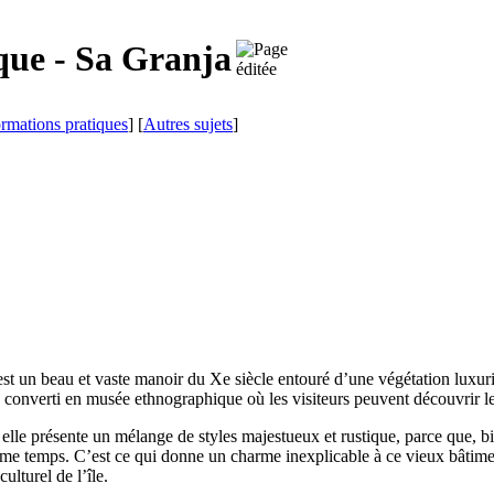
que -
Sa Granja
ormations pratiques
] [
Autres sujets
]
est un beau et vaste manoir du
Xe
siècle entouré d’une végétation luxuria
 converti en musée ethnographique où les visiteurs peuvent découvrir l
t elle présente un mélange de styles majestueux et rustique, parce que,
ême temps. C’est ce qui donne un charme inexplicable à ce vieux bâtimen
lturel de l’île.