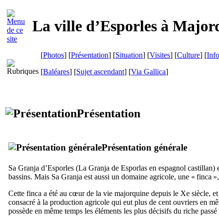
La ville d’
Esporles
à Major
[
Photos
] [
Présentation
] [
Situation
] [
Visites
] [
Culture
] [
Inf
[
Baléares
] [
Sujet ascendant
]
[
Via Gallica
]
Présentation
Présentation générale
Sa Granja
d’
Esporles
(
La Granja de Esporlas
en espagnol castillan) 
bassins. Mais
Sa Granja
est aussi un domaine agricole, une «
finca
»,
Cette
finca
a été au cœur de la vie majorquine depuis le
Xe
siècle, e
consacré à la production agricole qui eut plus de cent ouvriers en m
possède en même temps les éléments les plus décisifs du riche passé cu