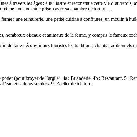
s à travers les âges : elle illustre et reconstitue cette vie d’autrefois,
, et même une ancienne prison avec sa chambre de torture …
 ferme : une teinturerie, une petite cuisine à confitures, un moulin à huil
arbres, nombreux oiseaux et animaux de la ferme, y compris le fameux co
afin de faire découvrir aux touristes les traditions, chants traditionnel
e potier (pour broyer de l’argile). 4a : Buanderie. 4b : Restaurant. 5 : R
 d’eau et cadrans solaires. 9 : Atelier de teinture.