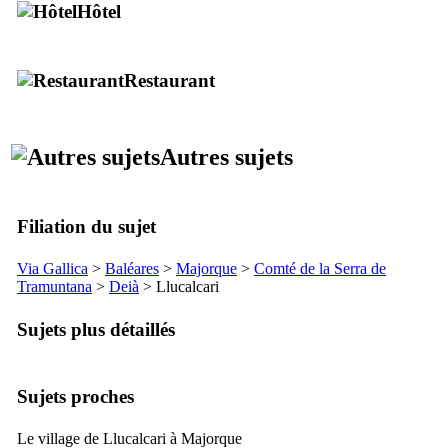
Hôtel
Restaurant
Autres sujets
Filiation du sujet
Via Gallica
>
Baléares
>
Majorque
>
Comté de la
Serra de
Tramuntana
>
Deià
>
Llucalcari
Sujets plus détaillés
Sujets proches
Le village de Llucalcari à Majorque