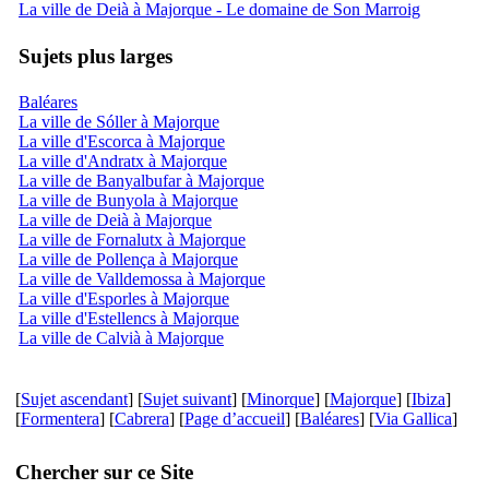
La ville de Deià à Majorque - Le domaine de Son Marroig
Sujets plus larges
Baléares
La ville de Sóller à Majorque
La ville d'Escorca à Majorque
La ville d'Andratx à Majorque
La ville de Banyalbufar à Majorque
La ville de Bunyola à Majorque
La ville de Deià à Majorque
La ville de Fornalutx à Majorque
La ville de Pollença à Majorque
La ville de Valldemossa à Majorque
La ville d'Esporles à Majorque
La ville d'Estellencs à Majorque
La ville de Calvià à Majorque
[
Sujet ascendant
] [
Sujet suivant
] [
Minorque
] [
Majorque
] [
Ibiza
]
[
Formentera
] [
Cabrera
] [
Page d’accueil
] [
Baléares
] [
Via Gallica
]
Chercher sur ce Site