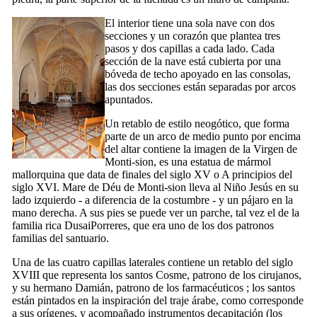
El interior tiene una sola nave con dos
secciones y un corazón que plantea tres
pasos y dos capillas a cada lado. Cada
sección de la nave está cubierta por una
bóveda de techo apoyado en las consolas,
las dos secciones están separadas por arcos
apuntados.
Un retablo de estilo neogótico, que forma
parte de un arco de medio punto por encima
del altar contiene la imagen de la Virgen de
Monti-sion
, es una estatua de mármol
mallorquina que data de finales del siglo
XV
o A principios del
siglo
XVI
.
Mare de Déu de Monti-sion
lleva al Niño Jesús en su
lado izquierdo - a diferencia de la costumbre - y un pájaro en la
mano derecha. A sus pies se puede ver un parche, tal vez el de la
familia rica
DusaiPorreres
, que era uno de los dos patronos
familias del santuario.
Una de las cuatro capillas laterales contiene un retablo del siglo
XVIII
que representa los santos Cosme
, patrono de los cirujanos,
y su hermano Damián, patrono de los farmacéuticos ; los santos
están pintados en la inspiración del traje árabe, como corresponde
a sus orígenes, y acompañado instrumentos decapitación (los