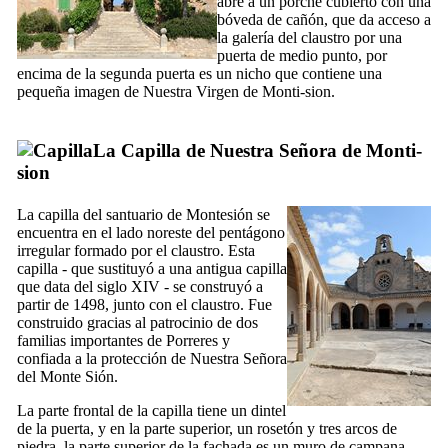
abre a un porche cubierto con una
bóveda de cañón, que da acceso a
la galería del claustro por una
puerta de medio punto, por
encima de la segunda puerta es un nicho que contiene una
pequeña imagen de Nuestra Virgen de
Monti-sion
.
La Capilla de Nuestra Señora de
Monti-
sion
La capilla del santuario de
Montesión
se
encuentra en el lado noreste del pentágono
irregular formado por el claustro. Esta
capilla - que sustituyó a una antigua capilla
que data del siglo
XIV
- se construyó a
partir de 1498, junto con el claustro. Fue
construido gracias al patrocinio de dos
familias importantes de
Porreres
y
confiada a la protección de Nuestra Señora
del Monte Sión.
La parte frontal de la capilla tiene un dintel
de la puerta, y en la parte superior, un rosetón y tres arcos de
piedra, la parte superior de la fachada es un muro de campana.