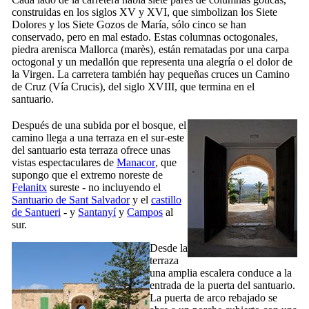
construidas en los siglos
XV
y
XVI
, que simbolizan los Siete
Dolores y los Siete Gozos de María, sólo cinco se han
conservado, pero en mal estado. Estas columnas octogonales,
piedra arenisca Mallorca (
marès
), están rematadas por una carpa
octogonal y un medallón que representa una alegría o el dolor de
la Virgen. La carretera también hay pequeñas cruces un Camino
de Cruz (
Vía Crucis
), del siglo
XVIII
, que termina en el
santuario.
Después de una subida por el bosque, el
camino llega a una terraza en el sur-este
del santuario esta terraza ofrece unas
vistas espectaculares de
Manacor
, que
supongo que el extremo noreste de
Felanitx
sureste - no incluyendo el
Santuario de
Sant Salvador
y el
castillo
de
Santueri
- y
Santanyí
y
Campos
al
sur.
Desde la
terraza
una amplia escalera conduce a la
entrada de la puerta del santuario.
La puerta de arco rebajado se