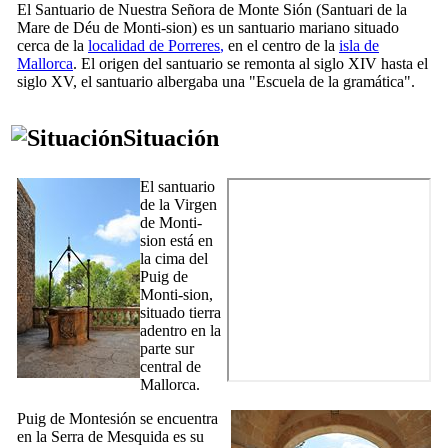
El Santuario de Nuestra Señora de Monte Sión (
Santuari de la
Mare de Déu de Monti-sion
) es un santuario mariano situado
cerca de la
localidad de
Porreres
,
en el centro de la
isla de
Mallorca
. El origen del santuario se remonta al siglo
XIV
hasta el
siglo
XV
, el santuario albergaba una "Escuela de la gramática".
Situación
El santuario
de la Virgen
de
Monti-
sion
está en
la cima del
Puig de
Monti-sion
,
situado tierra
adentro en la
parte sur
central de
Mallorca.
Puig de Montesión
se encuentra
en la
Serra de Mesquida
es
su