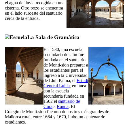
el agua de lluvia recogida en una
cisterna. Otro pozo se encuentra
en el lado suroeste del santuario,
cerca de la entrada.
La Sala de Gramática
En 1530, una escuela
secundaria de latín fue
fundada en el santuario
de
Monti-sion
preparar a
los estudiantes para el
ingreso a la Universidad
de Llull Palma, el
Estudi
General Lullia
, en línea
con la escuela
secundaria fundada en
1502 el
santuario de
Cura
a
Randa
. El
Colegio de
Monti-sion
fue uno de los tres más grandes de
Mallorca rural, entre 1664 y 1670, hubo un centenar de
estudiantes.