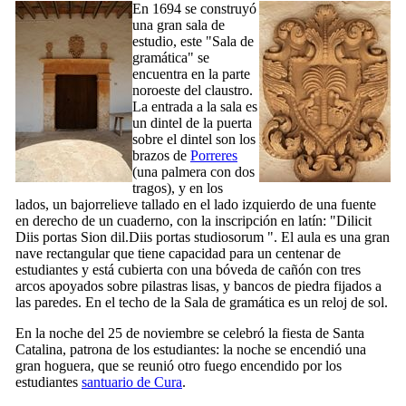
En 1694 se construyó
una gran sala de
estudio, este "
Sala de
gramática
" se
encuentra en la parte
noroeste del claustro.
La entrada a la sala es
un dintel de la puerta
sobre el dintel son los
brazos de
Porreres
(una palmera con dos
tragos), y en los
lados, un bajorrelieve tallado en el lado izquierdo de una fuente
en derecho de un cuaderno, con la inscripción en latín: "
Dilicit
Diis portas Sion dil.Diis portas studiosorum
". El aula es una gran
nave rectangular que tiene capacidad para un centenar de
estudiantes y está cubierta con una bóveda de cañón con tres
arcos apoyados sobre pilastras lisas, y bancos de piedra fijados a
las paredes. En el techo de la Sala de gramática es un reloj de sol.
En la noche del 25 de noviembre se celebró la fiesta de Santa
Catalina, patrona de los estudiantes: la noche se encendió una
gran hoguera, que se reunió otro fuego encendido por los
estudiantes
santuario de
Cura
.