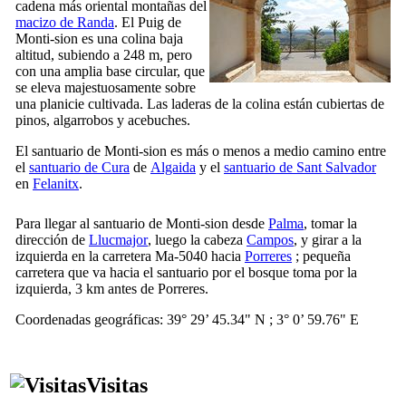
cadena más oriental montañas del
macizo de
Randa
. El
Puig de
Monti-sion
es una colina baja
altitud, subiendo a 248 m, pero
con una amplia base circular, que
se eleva majestuosamente sobre
una planicie cultivada. Las laderas de la colina están cubiertas de
pinos, algarrobos y acebuches.
El santuario de
Monti-sion
es más o menos a medio camino entre
el
santuario de
Cura
de
Algaida
y el
santuario de
Sant Salvador
en
Felanitx
.
Para llegar al santuario de
Monti-sion
desde
Palma
, tomar la
dirección de
Llucmajor
, luego la cabeza
Campos
, y girar a la
izquierda en la carretera Ma-5040 hacia
Porreres
; pequeña
carretera que va hacia el santuario por el bosque toma por la
izquierda, 3 km antes de
Porreres
.
Coordenadas geográficas: 39° 29’ 45.34" N ; 3° 0’ 59.76" E
Visitas