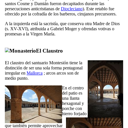
santos Cosme y Damián fueron decapitados durante las
persecuciones anticristianas de
Diocleciano
). Este retablo fue
ofrecido por la cofradía de los barberos, cirujanos precursores.
A la izquierda está la sacristía, que conserva otra Madre de Dios
(
s. XV-XVI
), atribuida a
Gabriel Moger
y ofrendas votivas o
promesas a la Virgen María.
El Claustro
El claustro del santuario
Montesión
tiene la
distinción de ser una sola forma pentagonal
irregular en
Mallorca
; arcos arcos son de
medio punto.
En el centro
del patio es
una llanta
hexagonal y
porche con
hierro forjado
que también permite aprovechar