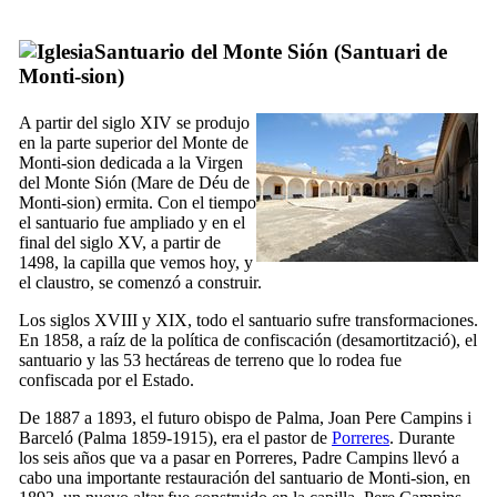
Santuario del Monte Sión (
Santuari de
Monti-sion
)
A partir del siglo
XIV
se produjo
en la parte superior del Monte de
Monti-sion
dedicada a la Virgen
del Monte Sión (
Mare de Déu de
Monti-sion
) ermita. Con el tiempo
el santuario fue ampliado y en el
final del siglo
XV
, a partir de
1498, la capilla que vemos hoy, y
el claustro, se comenzó a construir.
Los siglos
XVIII
y
XIX
, todo el santuario sufre transformaciones.
En 1858, a raíz de la política de confiscación (
desamortització
), el
santuario y las 53 hectáreas de terreno que lo rodea fue
confiscada por el Estado.
De 1887 a 1893, el futuro obispo de
Palma
,
Joan Pere Campins i
Barceló
(
Palma
1859-1915), era el pastor de
Porreres
. Durante
los seis años que va a pasar en
Porreres
, Padre
Campins
llevó a
cabo una importante restauración del santuario de
Monti-sion
, en