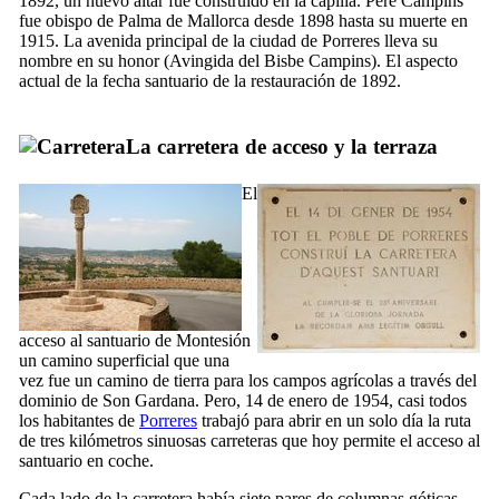
1892, un nuevo altar fue construido en la capilla.
Pere Campins
fue obispo de Palma de Mallorca desde 1898 hasta su muerte en
1915. La avenida principal de la ciudad de
Porreres
lleva su
nombre en su honor (
Avingida del Bisbe Campins
). El aspecto
actual de la fecha santuario de la restauración de 1892.
La carretera de acceso y la terraza
El
acceso al santuario de
Montesión
un camino superficial que una
vez fue un camino de tierra para los campos agrícolas a través del
dominio de
Son Gardana
. Pero, 14 de enero de 1954, casi todos
los habitantes de
Porreres
trabajó para abrir en un solo día la ruta
de tres kilómetros sinuosas carreteras que hoy permite el acceso al
santuario en coche.
Cada lado de la carretera había siete pares de columnas góticas,