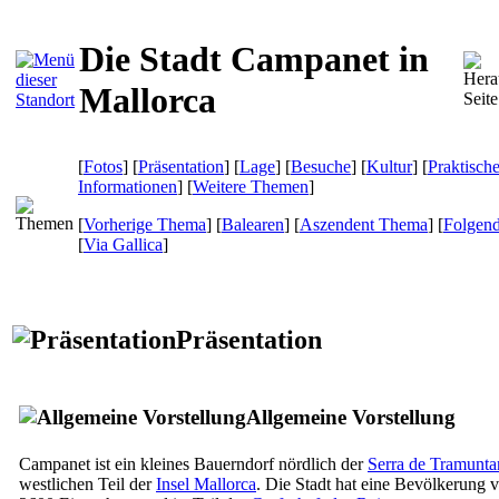
Die Stadt Campanet in
Mallorca
[
Fotos
] [
Präsentation
] [
Lage
] [
Besuche
] [
Kultur
] [
Praktisch
Informationen
] [
Weitere Themen
]
[
Vorherige Thema
] [
Balearen
] [
Aszendent Thema
] [
Folgen
[
Via Gallica
]
Präsentation
Allgemeine Vorstellung
Campanet
ist ein kleines Bauerndorf nördlich der
Serra de Tramunta
westlichen Teil der
Insel Mallorca
. Die Stadt hat eine Bevölkerung 