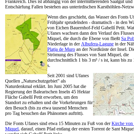
Frankreich. Dies ist abhängig von der intermittierenden Saatgut und
Entschärfung Fallen bestehen aus unterirdischen Karsthöhlen-Netzw
Wenn dies geschieht, das Wasser des
Fonts U
Frühjahr sprudelnden - dramatisch - in den W
von Eichen Bauernhof-Feld
Gabellí Petit
. Wa
Ufanes
wachsen dann den Verlauf des Flusse
Miquel
, die durch die Ebene von fließt
Sa Pob
Niederlage in der
Albufera-Lagune
in der Nä
Platja de Muro
an der Nordküste der Insel. Di
Strömung des Flusses von
Sant Miquel
, die
durchschnittlich 1 bis 3 m³ / s ist, kann bis zu
s.
Seit 2001 sind
Ufanes
Quellen „Naturschutzgebiet‟ als
Naturdenkmal erklärt. Im Juni 2005 hat die
Regierung der Balearischen Inseln 45 Hektar
Fläche
Gabellí Petit
erworben, um den
Standort zu erhalten und die Vorkehrungen für
den Besuch (bis zu etwa tausend Menschen
pro Tag besuchen das Phänomen auftritt).
Die
Fonts Ufanes
sind etwa 15 Minuten zu Fuß von der
Kirche von
Miquel
, darauf, einen Pfad entlang der ersten
Torrent de Sant Mique