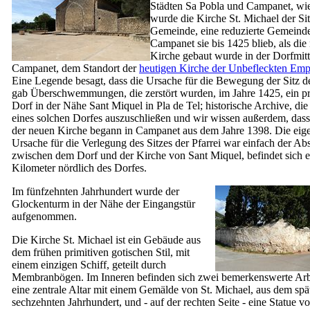
Städten
Sa Pobla
und
Campanet
, wi
wurde die Kirche St. Michael der Sit
Gemeinde, eine reduzierte Gemeind
Campanet
sie bis 1425 blieb, als die
Kirche gebaut wurde in der Dorfmit
Campanet
, dem Standort der
heutigen Kirche der Unbefleckten Emp
Eine Legende besagt, dass die Ursache für die Bewegung der Sitz de
gab Überschwemmungen, die zerstört wurden, im Jahre 1425, ein pr
Dorf in der Nähe
Sant Miquel
in
Pla
de Tel
; historische Archive, die
eines solchen Dorfes auszuschließen und wir wissen außerdem, das
der neuen Kirche begann in
Campanet
aus dem Jahre 1398. Die eige
Ursache für die Verlegung des Sitzes der Pfarrei war einfach der Ab
zwischen dem Dorf und der Kirche von
Sant Miquel
, befindet sich
Kilometer nördlich des Dorfes.
Im fünfzehnten Jahrhundert wurde der
Glockenturm in der Nähe der Eingangstür
aufgenommen.
Die Kirche St. Michael ist ein Gebäude aus
dem frühen primitiven gotischen Stil, mit
einem einzigen Schiff, geteilt durch
Membranbögen. Im Inneren befinden sich zwei bemerkenswerte Arb
eine zentrale Altar mit einem Gemälde von St. Michael, aus dem spä
sechzehnten Jahrhundert, und - auf der rechten Seite - eine Statue v