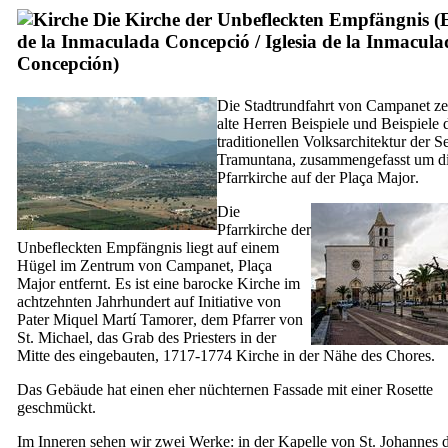
Die Kirche der Unbefleckten Empfängnis (
de la Inmaculada Concepció
/
Iglesia de la Inmacul
Concepción
)
Die Stadtrundfahrt von
Campanet
ze
alte Herren Beispiele und Beispiele 
traditionellen Volksarchitektur der
Se
Tramuntana
, zusammengefasst um d
Pfarrkirche auf der
Plaça Major
.
Die
Pfarrkirche der
Unbefleckten Empfängnis liegt auf einem
Hügel im Zentrum von
Campanet
,
Plaça
Major
entfernt. Es ist eine barocke Kirche im
achtzehnten Jahrhundert auf Initiative von
Pater
Miquel Martí Tamorer
, dem Pfarrer von
St. Michael, das Grab des Priesters in der
Mitte des eingebauten, 1717-1774 Kirche in der Nähe des Chores.
Das Gebäude hat einen eher nüchternen Fassade mit einer Rosette
geschmückt.
Im Inneren sehen wir zwei Werke: in der Kapelle von St. Johannes 