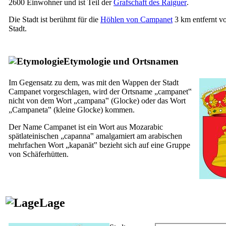
2600 Einwohner und ist Teil der
Grafschaft des
Raiguer
.
Die Stadt ist berühmt für die
Höhlen von
Campanet
3 km entfernt v
Stadt.
Etymologie und Ortsnamen
Im Gegensatz zu dem, was mit den Wappen der Stadt
Campanet
vorgeschlagen, wird der Ortsname „
campanet
‟
nicht von dem Wort „
campana
‟ (Glocke) oder das Wort
„
Campaneta
‟ (kleine Glocke) kommen.
Der Name
Campanet
ist ein Wort aus Mozarabic
spätlateinischen „
capanna
‟ amalgamiert am arabischen
mehrfachen Wort „
kapanät
‟ bezieht sich auf eine Gruppe
von Schäferhütten.
Lage