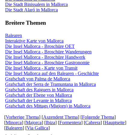
Die Stadt Binissalem in Mallorca
Die Stadt Alaró in Mallorca
Breitere Themen
Balearen
Interaktive Karte von Mallorca
Die Insel Mallorca - Broschüre OET
Die Insel Mallorca - Broschüre Wanderungen
Die Insel Mallorca - Broschüre Handwerk
Die Insel Mallorca - Broschüre Gastronomie
Die Insel Mallorca - Karte von Transit
Die Insel Mallorca auf den Balearen - Geschichte
Grafschaft von Palma de Mallorca
Grafschaft der Serra de Tramuntana in Mallorca
Grafschaft des Raiguers in Mallorca
Grafschaft der Ebene von Mallorca
Grafschaft der Levante in Mallorca
Grafschaft des Mittags (Migjorn) in Mallorca
[
Vorherige Thema
] [
Aszendent Thema
] [
Folgende Thema
]
[
Minorca
] [
Majorca
] [
Ibiza
] [
Formentera
] [
Cabrera
] [
Hauptseite
]
[
Balearen
] [
Via Gallica
]