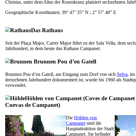
Christus, unter dem Altar der Rosenkranz platziert sechzehnten Jahr
Geographische Koordinaten: 39° 47’ 35” N ; 2° 57’ 48” E
Das Rathaus
Seit der
Plaça Major
,
Carrer Major
führt zu der
Sala Vella
, dem sech
Jahrhundert, in dem heute das Rathaus
Campanet
.
Brunnen
Pou d’en Gatell
Brunnen
Pou d’en Gatell
, am Eingang zum Dorf von sich
Selva
, im
dreizehnten Jahrhundert dokumentiert ist, wurde bis 1960 als Stadtq
verwendet.
Höhlen von Campanet (
Coves de Campanet
Cuevas de Campanet
)
Die
Höhlen von
Campanet
sind die
Hauptattraktion der Stadt
Campanet
. Sie befindet