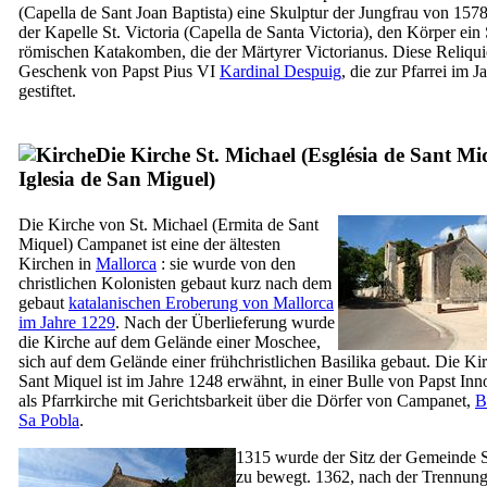
(
Capella de Sant Joan Baptista
) eine Skulptur der Jungfrau von 1578
der Kapelle St. Victoria (
Capella de Santa Victoria
), den Körper ein 
römischen Katakomben, die der Märtyrer
Victorianus
. Diese Reliquie
Geschenk von Papst Pius
VI
Kardinal
Despuig
, die zur Pfarrei im 
gestiftet.
Die Kirche St. Michael (
Església de Sant Mi
Iglesia de San Miguel
)
Die Kirche von St. Michael (
Ermita de Sant
Miquel
)
Campanet
ist eine der ältesten
Kirchen in
Mallorca
: sie wurde von den
christlichen Kolonisten gebaut kurz nach dem
gebaut
katalanischen Eroberung von Mallorca
im Jahre 1229
. Nach der Überlieferung wurde
die Kirche auf dem Gelände einer Moschee,
sich auf dem Gelände einer frühchristlichen Basilika gebaut. Die Ki
Sant Miquel
ist im Jahre 1248 erwähnt, in einer Bulle von Papst In
als Pfarrkirche mit Gerichtsbarkeit über die Dörfer von
Campanet
,
B
Sa Pobla
.
1315 wurde der Sitz der Gemeinde
zu bewegt. 1362, nach der Trennun