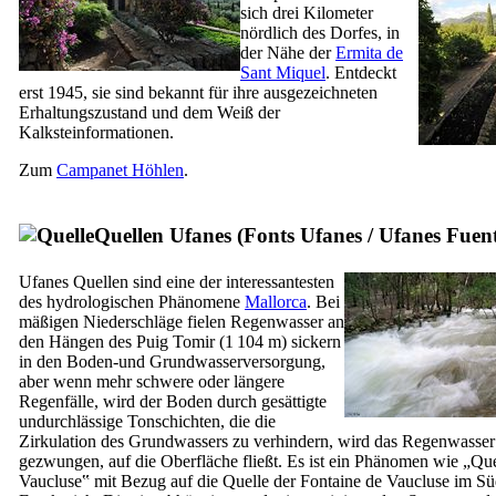
sich drei Kilometer
nördlich des Dorfes, in
der Nähe der
Ermita de
Sant Miquel
. Entdeckt
erst 1945, sie sind bekannt für ihre ausgezeichneten
Erhaltungszustand und dem Weiß der
Kalksteinformationen.
Zum
Campanet
Höhlen
.
Quellen
Ufanes
(
Fonts Ufanes
/
Ufanes Fuen
Ufanes
Quellen sind eine der interessantesten
des hydrologischen Phänomene
Mallorca
. Bei
mäßigen Niederschläge fielen Regenwasser an
den Hängen des
Puig Tomir
(1 104 m) sickern
in den Boden-und Grundwasserversorgung,
aber wenn mehr schwere oder längere
Regenfälle, wird der Boden durch gesättigte
undurchlässige Tonschichten, die die
Zirkulation des Grundwassers zu verhindern, wird das Regenwasse
gezwungen, auf die Oberfläche fließt. Es ist ein Phänomen wie „Que
Vaucluse‟ mit Bezug auf die Quelle der Fontaine de Vaucluse im S