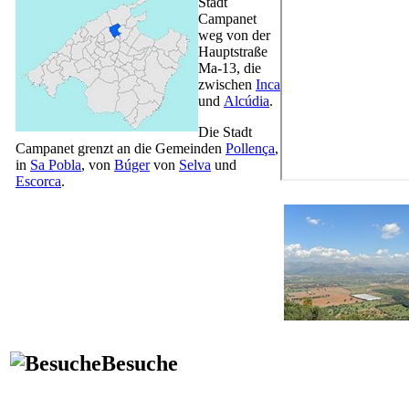
Stadt
Campanet
weg von der
Hauptstraße
Ma-13, die
zwischen
Inca
und
Alcúdia
.
Die Stadt
Campanet grenzt an die Gemeinden
Pollença
,
in
Sa Pobla
, von
Búger
von
Selva
und
Escorca
.
Besuche