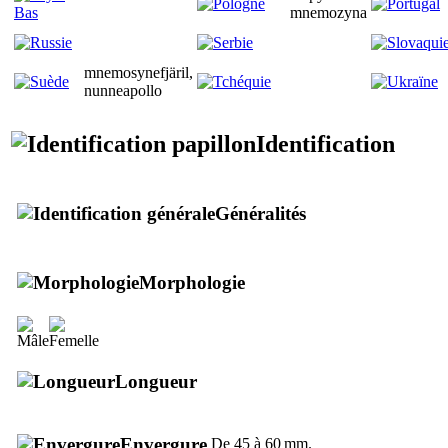
mnemozyna
mnemosynefjäril,
nunneapollo
Identification
Généralités
Morphologie
Longueur
Envergure
De 45 à 60 mm.