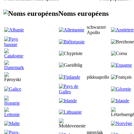
Noms européens
schwarzer
Apollo
pikkuapollo
niepylak