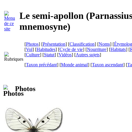
Le semi-apollon (
Parnassiu
mnemosyne
)
[
Photos
] [
Présentation
] [
Classification
] [
Noms
] [
Étymolog
[
Vol
] [
Habitudes
] [
Cycle de vie
] [
Nourriture
] [
Habitats
] [
R
[
Culture
] [
Statut
] [
Vidéos
] [
Autres sujets
]
[
Taxon précédant
] [
Monde animal
] [
Taxon ascendant
] [
Ta
Photos