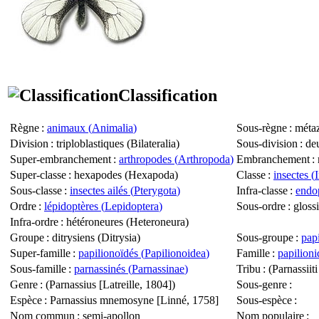
Classification
Règne
:
animaux (
Animalia
)
Sous-règne
: métaz
Division
: triploblastiques (
Bilateralia
)
Sous-division
: de
Super-embranchement
:
arthropodes (
Arthropoda
)
Embranchement
: 
Super-classe
: hexapodes (
Hexapoda
)
Classe
:
insectes (
Sous-classe
:
insectes ailés (
Pterygota
)
Infra-classe
:
endop
Ordre
:
lépidoptères (
Lepidoptera
)
Sous-ordre
: gloss
Infra-ordre
: hétéroneures (
Heteroneura
)
Groupe
: ditrysiens (
Ditrysia
)
Sous-groupe
:
papi
Super-famille
:
papilionoïdés (
Papilionoidea
)
Famille
:
papilioni
Sous-famille
:
parnassinés (
Parnassinae
)
Tribu
: (
Parnassiiti
Genre
: (
Parnassius
[Latreille, 1804])
Sous-genre
:
Espèce
:
Parnassius mnemosyne
[Linné, 1758]
Sous-espèce
:
Nom commun
: semi-apollon
Nom populaire
: