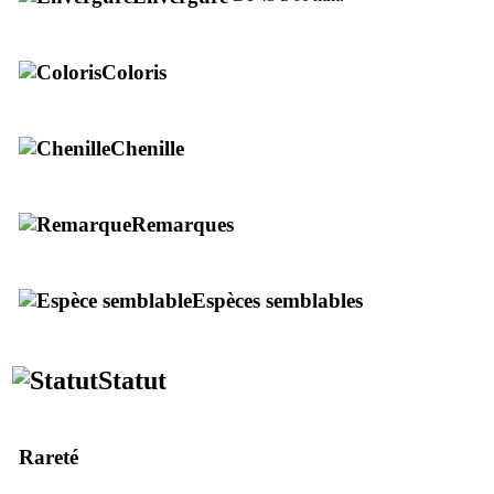
Coloris
Chenille
Remarques
Espèces semblables
Statut
Rareté