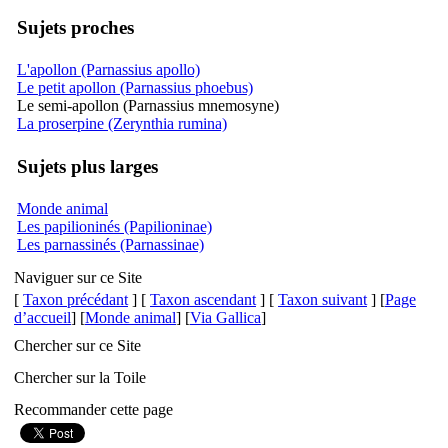
Sujets proches
L'apollon (Parnassius apollo)
Le petit apollon (Parnassius phoebus)
Le semi-apollon (Parnassius mnemosyne)
La proserpine (Zerynthia rumina)
Sujets plus larges
Monde animal
Les papilioninés (Papilioninae)
Les parnassinés (Parnassinae)
Naviguer sur ce Site
[
Taxon précédant
] [
Taxon ascendant
] [
Taxon suivant
] [
Page
d’accueil
] [
Monde animal
] [
Via Gallica
]
Chercher sur ce Site
Chercher sur la Toile
Recommander cette page