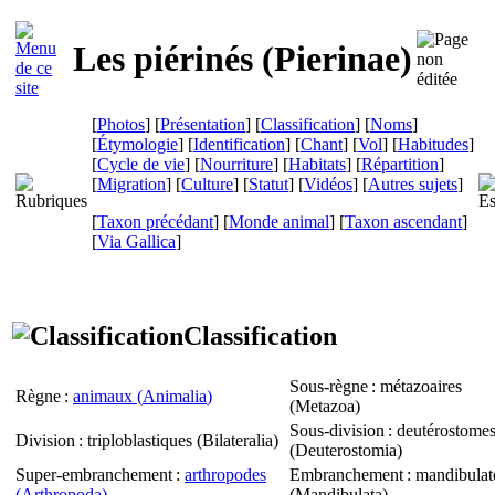
Les piérinés (
Pierinae
)
[
Photos
] [
Présentation
] [
Classification
] [
Noms
]
[
Étymologie
] [
Identification
] [
Chant
] [
Vol
] [
Habitudes
]
[
Cycle de vie
] [
Nourriture
] [
Habitats
] [
Répartition
]
[
Migration
] [
Culture
] [
Statut
] [
Vidéos
] [
Autres sujets
]
[
Taxon précédant
] [
Monde animal
] [
Taxon ascendant
]
[
Via Gallica
]
Classification
Sous-règne
: métazoaires
Règne
:
animaux (
Animalia
)
(
Metazoa
)
Sous-division
: deutérostome
Division
: triploblastiques (
Bilateralia
)
(
Deuterostomia
)
Super-embranchement
:
arthropodes
Embranchement
: mandibulat
(
Arthropoda
)
(
Mandibulata
)