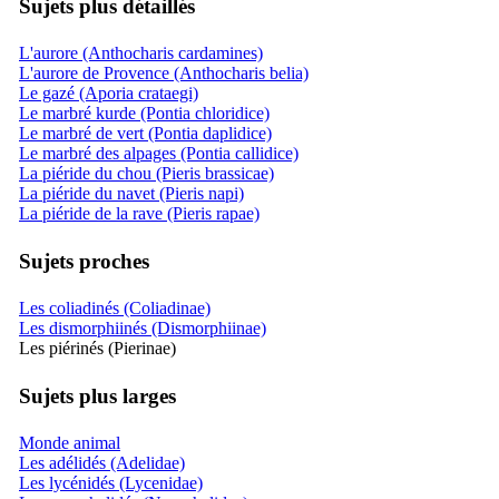
Sujets plus détaillés
L'aurore (Anthocharis cardamines)
L'aurore de Provence (Anthocharis belia)
Le gazé (Aporia crataegi)
Le marbré kurde (Pontia chloridice)
Le marbré de vert (Pontia daplidice)
Le marbré des alpages (Pontia callidice)
La piéride du chou (Pieris brassicae)
La piéride du navet (Pieris napi)
La piéride de la rave (Pieris rapae)
Sujets proches
Les coliadinés (Coliadinae)
Les dismorphiinés (Dismorphiinae)
Les piérinés (Pierinae)
Sujets plus larges
Monde animal
Les adélidés (Adelidae)
Les lycénidés (Lycenidae)