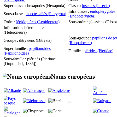
Super-classe
: hexapodes (
Hexapoda
)
Classe
:
insectes (
Insecta
)
Infra-classe
:
endoptérygotes
Sous-classe
:
insectes ailés (
Pterygota
)
(
Endopterygota
)
Ordre
:
lépidoptères (
Lepidoptera
)
Sous-ordre
: glossiens (
Gloss
Infra-ordre
: hétéroneures
(
Heteroneura
)
Sous-groupe
:
papillons de jo
Groupe
: ditrysiens (
Ditrysia
)
(
Rhopalocera
)
Super-famille
:
papilionoïdés
Famille
:
piéridés (
Pieridae
)
(
Papilionoidea
)
Sous-famille
: piérinés (
Pierinae
[Duponchel, 1835])
Noms européens