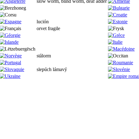
slow worm, blind worm, deaf adder
lución
orvet fragile
stålorm
slepúch lámavý