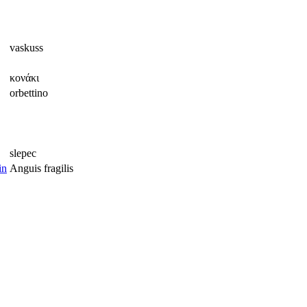
vaskuss
κονάκι
orbettino
slepec
Anguis fragilis