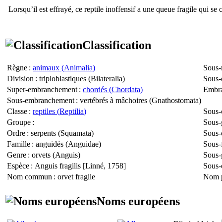
Lorsqu’il est effrayé, ce reptile inoffensif a une queue fragile qui se
Classification
Règne
:
animaux (
Animalia
)
Sous-
Division
: triploblastiques (
Bilateralia
)
Sous-
Super-embranchement
:
chordés (
Chordata
)
Embr
Sous-embranchement
: vertébrés à mâchoires (
Gnathostomata
)
Classe
:
reptiles (
Reptilia
)
Sous-
Groupe
:
Sous-
Ordre
: serpents (
Squamata
)
Sous-
Famille
: anguidés (
Anguidae
)
Sous-
Genre
: orvets (
Anguis
)
Sous-
Espèce
:
Anguis fragilis
[Linné, 1758]
Sous-
Nom commun
: orvet fragile
Nom p
Noms européens