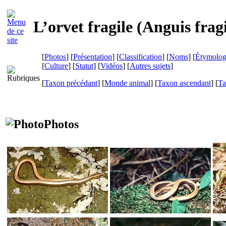
L’orvet fragile (
Anguis fragi
[
Photos
] [
Présentation
] [
Classification
] [
Noms
] [
Étymolog
[
Culture
] [
Statut
] [
Vidéos
] [
Autres sujets
]
[
Taxon précédant
] [
Monde animal
] [
Taxon ascendant
] [
Ta
Photos