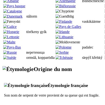
Blindschleiche
stålorm
vaskikäärme
törékeny gyík
padalec
веретеница
ormslå, kopparödla
slepýš křehký
Origine du nom
Étymologie française
Son nom de serpent de verre provient de sa queue qui est fragile.