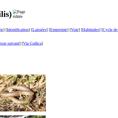
lis
)
ie
] [
Identification
] [
Laissées
] [
Empreinte
] [
Voie
] [
Habitudes
] [
Cycle de
xon suivant
]
[
Via Gallica
]