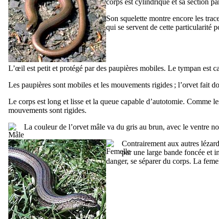
corps est cylindrique et sa section p
Son squelette montre encore les trace
qui se servent de cette particularité 
L’œil est petit et protégé par des paupières mobiles. Le tympan est ca
Les paupières sont mobiles et les mouvements rigides ; l’orvet fait do
Le corps est long et lisse et la queue capable d’autotomie. Comme le
mouvements sont rigides.
La couleur de l’orvet mâle va du gris au brun, avec le ventre noi
Contrairement aux autres lézards
par une large bande foncée et in
danger, se séparer du corps. La femel