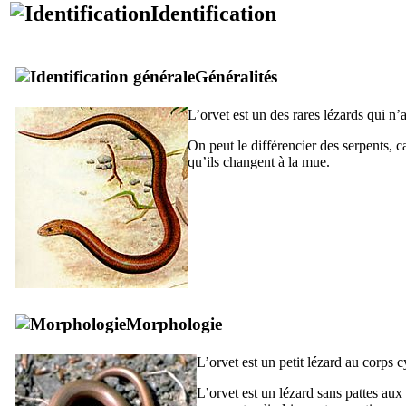
Identification
Généralités
L’orvet est un des rares lézards qui n’
On peut le différencier des serpents, ca
qu’ils changent à la mue.
Morphologie
L’orvet est un petit lézard au corps c
L’orvet est un lézard sans pattes aux 