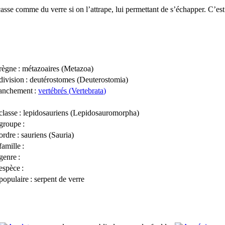
 casse comme du verre si on l’attrape, lui permettant de s’échapper. C’est 
règne
: métazoaires (
Metazoa
)
division
: deutérostomes (
Deuterostomia
)
anchement
:
vertébrés (
Vertebrata
)
classe
: lepidosauriens (
Lepidosauromorpha
)
groupe
:
ordre
: sauriens (
Sauria
)
famille
:
genre
:
espèce
:
opulaire
: serpent de verre