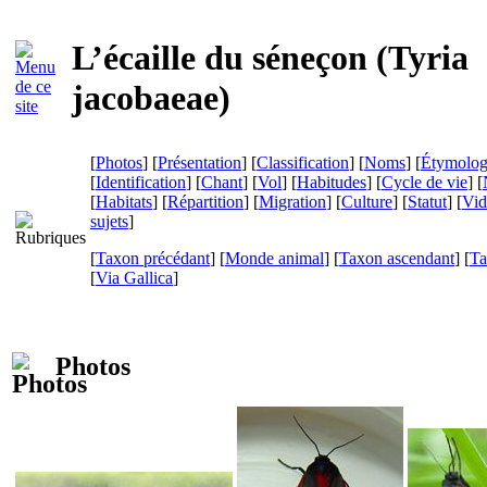
L’écaille du séneçon (
Tyria
jacobaeae
)
[
Photos
] [
Présentation
] [
Classification
] [
Noms
] [
Étymolog
[
Identification
] [
Chant
] [
Vol
] [
Habitudes
] [
Cycle de vie
] [
[
Habitats
] [
Répartition
] [
Migration
] [
Culture
] [
Statut
] [
Vid
sujets
]
[
Taxon précédant
] [
Monde animal
] [
Taxon ascendant
] [
Ta
[
Via Gallica
]
Photos