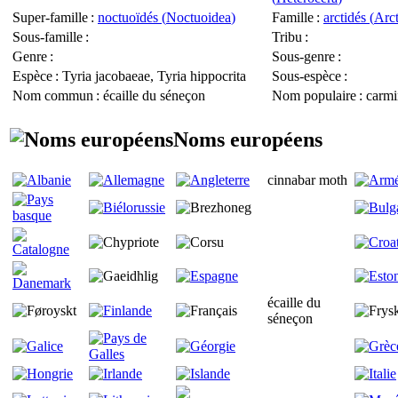
Super-famille
:
noctuoïdés (
Noctuoidea
)
Famille
:
arctidés (
Arct
Sous-famille
:
Tribu
:
Genre
:
Sous-genre
:
Espèce
:
Tyria jacobaeae
,
Tyria hippocrita
Sous-espèce
:
Nom commun
: écaille du séneçon
Nom populaire
: carmi
Noms européens
cinnabar moth
écaille du
séneçon