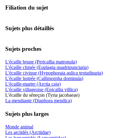
Filiation du sujet
Sujets plus détaillés
Sujets proches
L'écaille brune (Pericallia matronula)
L'écaille chinée (Euplagia quadripunctaria)
L'écaille civique (Hypophoraia aulica testudinaria)
L'écaille lustrée (Callimorpha dominula)
L'écaille-martre (Arctia caja)
L'écaille villageoise (Epicallia villica)
L'écaille du séneçon (Tyria jacobaeae)
La mendiante (Diaphora mendica)
Sujets plus larges
Monde animal
Les arctidés (Arctiidae)
Les lymantridés (Lymantriidae)