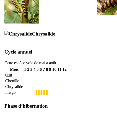
Chrysalide
Cycle annuel
Cette espèce vole de mai à août.
Mois
1
2
3
4
5
6
7
8
9
10
11
12
Œuf
Chenille
Chrysalide
Imago
Phase d’hibernation