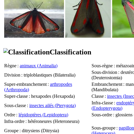
Classification
Règne
:
animaux (
Animalia
)
Sous-règne
: métazoair
Sous-division
: deutér
Division
: triploblastiques (
Bilateralia
)
(
Deuterostomia
)
Super-embranchement
:
arthropodes
Embranchement
: man
(
Arthropoda
)
(
Mandibulata
)
Super-classe
: hexapodes (
Hexapoda
)
Classe
:
insectes (
Insec
Infra-classe
:
endoptér
Sous-classe
:
insectes ailés (
Pterygota
)
(
Endopterygota
)
Ordre
:
lépidoptères (
Lepidoptera
)
Sous-ordre
: glossiens 
Infra-ordre
: hétéroneures (
Heteroneura
)
Sous-groupe
:
papillon
Groupe
: ditrysiens (
Ditrysia
)
(
Heterocera
)