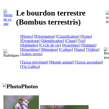
Le bourdon terrestre
(
Bombus terrestris
)
[
Photos
] [
Présentation
] [
Classification
] [
Noms
]
[
Étymologie
] [
Identification
] [
Chant
] [
Vol
]
[
Habitudes
] [
Cycle de vie
] [
Nourriture
] [
Habitats
]
[
Répartition
] [
Migration
] [
Culture
] [
Statut
] [
Vidéos
]
[
Autres sujets
]
[
Taxon précédant
] [
Monde animal
] [
Taxon ascendant
]
[
Via Gallica
]
Photos