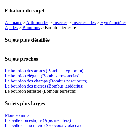
Filiation du sujet
Animaux
>
Arthropodes
>
Insectes
>
Insectes ailés
>
Hyménoptères
Apidés
>
Bourdons
> Bourdon terrestre
Sujets plus détaillés
Sujets proches
Le bourdon des arbres (Bombus hypnorum)
Le bourdon élégant (Bombus mesomelas)
Le bourdon des champs (Bombus pascuorum)
Le bourdon des pierres (Bombus lapidarius)
Le bourdon terrestre (Bombus terrestris)
Sujets plus larges
Monde animal
L'abeille domestique (Apis mellifera)
L'abeille charpentière (Xylocopa violacea)