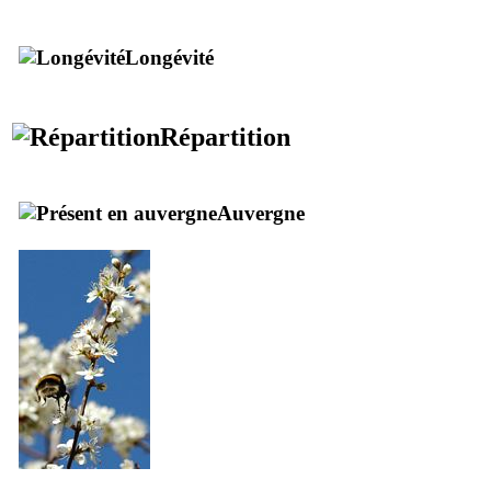
Longévité
Répartition
Auvergne