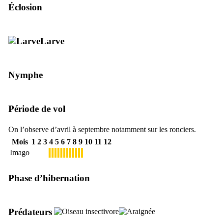
Éclosion
Larve
Nymphe
Période de vol
On l’observe d’avril à septembre notamment sur les ronciers.
Mois
1
2
3
4
5
6
7
8
9
10
11
12
Imago
Phase d’hibernation
Prédateurs