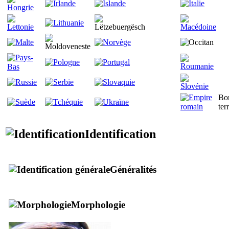
Bo
ter
Identification
Généralités
Morphologie