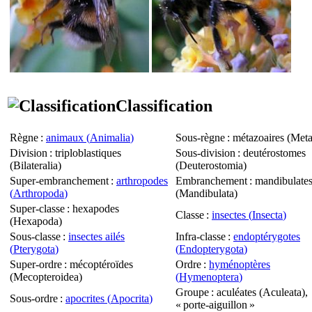
Classification
Règne
:
animaux (
Animalia
)
Sous-règne
: métazoaires (
Meta
Division
: triploblastiques
Sous-division
: deutérostomes
(
Bilateralia
)
(
Deuterostomia
)
Super-embranchement
:
arthropodes
Embranchement
: mandibulate
(
Arthropoda
)
(
Mandibulata
)
Super-classe
: hexapodes
Classe
:
insectes (
Insecta
)
(
Hexapoda
)
Sous-classe
:
insectes ailés
Infra-classe
:
endoptérygotes
(
Pterygota
)
(
Endopterygota
)
Super-ordre
: mécoptéroïdes
Ordre
:
hyménoptères
(
Mecopteroidea
)
(
Hymenoptera
)
Groupe
: aculéates (
Aculeata
),
Sous-ordre
:
apocrites (
Apocrita
)
« porte-aiguillon »