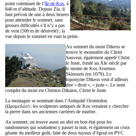
point culminant de l’
île de
Kos
, à
846 m d’altitude. Depuis
Zía
, il
faut prévoir de une à deux heures
pour atteindre le sommet, sans
grosses difficultés s’il n’y a pas
de vent (500 m de dénivelé) ; la
vue depuis le sommet en vaut la peine.
Au sommet du mont
Dikeos
se
trouve le monastère du Christ
Sauveur, également appelé Christ
le Juste, fondé au
XIe
siècle par
le moine de
Kos
Arsenios
Skinouris
(en 1079). Le
toponyme
Dikeos
veut d’ailleurs
dire « droit », « juste ». Le nom
complet du mont est
Christos Dikaios
, Christ le Juste.
La montagne se nommait dans l’Antiquité
Oromedon
(
Ωρομεδών
) ; les sculpteurs antiques de
Kos
venaient y chercher
la pierre dans ses anciennes carrières de marbre.
Au sommet, on trouve aussi un abri en bon état pour les
randonneurs qui souhaitent y passer la nuit, et également un croix
géante du meilleur goût, faite de deux tuyaux d’égout en PVC