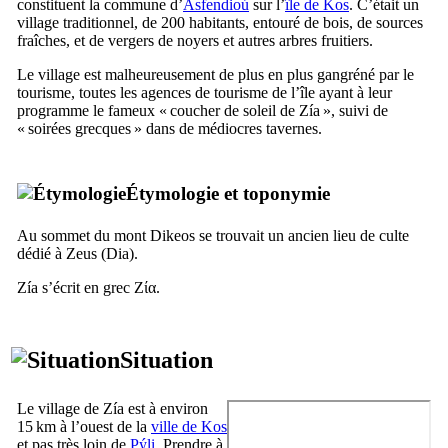
constituent la commune d’
Asfendioú
sur l’
île de
Kos
. C’était un
village traditionnel, de 200 habitants, entouré de bois, de sources
fraîches, et de vergers de noyers et autres arbres fruitiers.
Le village est malheureusement de plus en plus gangréné par le
tourisme, toutes les agences de tourisme de l’île ayant à leur
programme le fameux « coucher de soleil de
Zía
», suivi de
« soirées grecques » dans de médiocres tavernes.
Étymologie et toponymie
Au sommet du mont
Dikeos
se trouvait un ancien lieu de culte
dédié à Zeus (Dia).
Zía
s’écrit en grec
Ζία
.
Situation
Le village de
Zía
est à environ
15 km à l’ouest de la
ville de
Kos
et pas très loin de
Pýli
. Prendre à