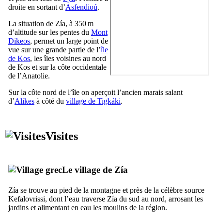
droite en sortant d’
Asfendioú
.
La situation de
Zía
, à 350 m
d’altitude sur les pentes du
Mont
Dikeos
, permet un large point de
vue sur une grande partie de l’
île
de
Kos
, les îles voisines au nord
de
Kos
et sur la côte occidentale
de l’Anatolie.
Sur la côte nord de l’île on aperçoit l’ancien marais salant
d’
Alikes
à côté du
village de
Tigkáki
.
Visites
Le village de
Zía
Zía
se trouve au pied de la montagne et près de la célèbre source
Kefalovrissi
, dont l’eau traverse
Zía
du sud au nord, arrosant les
jardins et alimentant en eau les moulins de la région.