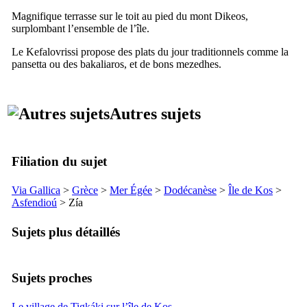
Magnifique terrasse sur le toit au pied du mont
Dikeos
,
surplombant l’ensemble de l’île.
Le
Kefalovrissi
propose des plats du jour traditionnels comme la
pansetta
ou des
bakaliaros
, et de bons
mezedhes
.
Autres sujets
Filiation du sujet
Via Gallica
>
Grèce
>
Mer Égée
>
Dodécanèse
>
Île de
Kos
>
Asfendioú
>
Zía
Sujets plus détaillés
Sujets proches
Le village de Tigkáki sur l’île de Kos