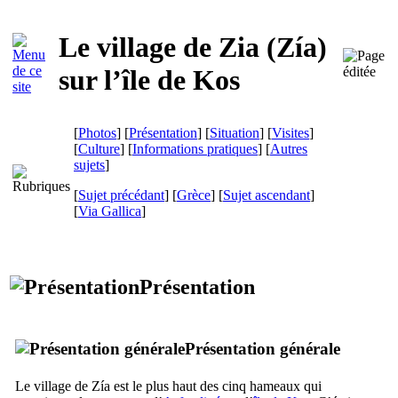
Le village de Zia (
Zía
)
sur l’île de
Kos
[
Photos
] [
Présentation
] [
Situation
] [
Visites
]
[
Culture
] [
Informations pratiques
] [
Autres
sujets
]
[
Sujet précédant
] [
Grèce
] [
Sujet ascendant
]
[
Via Gallica
]
Présentation
Présentation générale
Le village de
Zía
est le plus haut des cinq hameaux qui