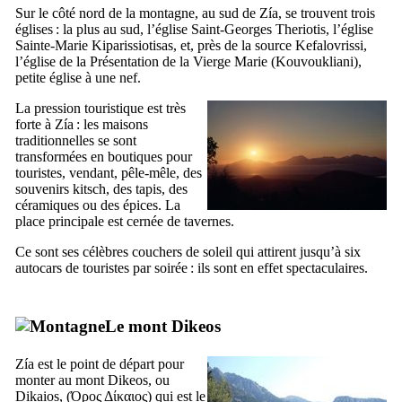
Sur le côté nord de la montagne, au sud de
Zía
, se trouvent trois
églises : la plus au sud, l’église Saint-Georges
Theriotis
, l’église
Sainte-Marie
Kiparissiotisas
, et, près de la source
Kefalovrissi
,
l’église de la Présentation de la Vierge Marie (
Kouvoukliani
),
petite église à une nef.
La pression touristique est très
forte à
Zía
: les maisons
traditionnelles se sont
transformées en boutiques pour
touristes, vendant, pêle-mêle, des
souvenirs kitsch, des tapis, des
céramiques ou des épices. La
place principale est cernée de tavernes.
Ce sont ses célèbres couchers de soleil qui attirent jusqu’à six
autocars de touristes par soirée : ils sont en effet spectaculaires.
Le mont
Dikeos
Zía
est le point de départ pour
monter au mont
Dikeos
, ou
Dikaios
, (
Όρος Δίκαιος
) qui est le