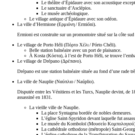
Le théâtre d’Épidaure avec son acoustique except
Le sanctuaire d’Asclépios.
Le musée archéologique.
Le village antique d’Épidaure avec son odéon.
La ville d’Hermione (
Ερμιόνη
/
Ermióni
).
Ermioni est construite sur un promontoire situé sur la côte sud 
Le village de Porto Héli (
Πόρτο Χέλι
/
Pórto Chéli
).
Belle station balnéaire avec un port de plaisance.
À Kosta (
Κόστα
), à l’est de Porto Héli, se trouve l’emb
Le village de Drépano (
Δρέπανο
).
Drépano est une station balnéaire située au fond d’une rade tr
La ville de Nauplie (
Ναύπλιο
/
Naúplio
).
Disputée entre les Vénitiens et les Turcs, Nauplie devint, de 1
assassiné en 1831.
La vieille ville de Nauplie.
La place Syntagma bordée de nobles demeures.
L’église Saint-Spyridon devant laquelle fut assass
Le musée du Komboloï (
Μουσείο Κομπολογιού
La cathédrale orthodoxe (métropole) Saint-Georg
L’église catholique de la Transfiguration du Sauv