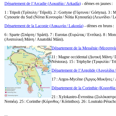
Département de l’Arcadie (
Αρκαδία
/
Arkadía
)
- dèmes en jaunes :
1 : Tripoli (
Τρίπολη
/
Trípoli
). 2 : Gortyne (
Γόρτυνα
/
Górtyna
). 3 : 
Cynourie du Sud (
Νότια Κυνουρία
/
Nótia Kynouría
) (
Λεωνίδιο
/
L
Département de la Laconie (
Λακωνία
/
Lakonía
)
- dèmes en bruns :
6 : Sparte (
Σπάρτη
/
Spárti
). 7 : Eurotas (
Ευρώτας
/
Evrótas
). 8 : Mo
(
Ανατολική Μάνη
/
Anatolikí Máni
).
Département de la Messénie (
Μεσσηνί
11 : Magne occidental (
Δυτική Μάνη
/
Néstoras
). 15 : Triphylie (
Τριφυλία
/
Tri
Département de l’Argolide (
Αργολίδα
17 : Argos-Mycène (
Άργος-Μυκήνες
/
Département de la Corinthie (
Κορινθία
21 : Xylokastro-Évrostina (
Ξυλόκαστρ
Neméa
). 25 : Corinthe (
Κόρινθος
/
Kórinthos
). 26 : Loutraki-Pérach