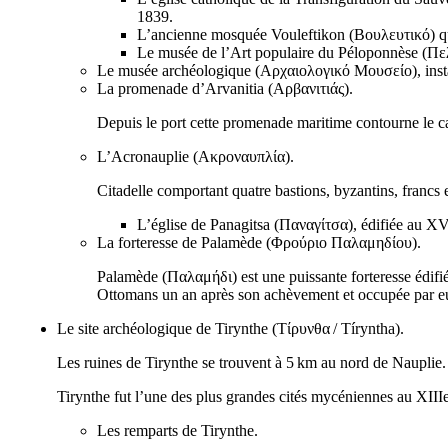
1839.
L’ancienne mosquée Vouleftikon (
Βουλευτικό
) 
Le musée de l’Art populaire du Péloponnèse (
Πε
Le musée archéologique (
Αρχαιολογικό Μουσείο
), ins
La promenade d’Arvanitia (
Αρβανιτιάς
).
Depuis le port cette promenade maritime contourne le c
L’Acronauplie (
Ακροναυπλία
).
Citadelle comportant quatre bastions, byzantins, francs et
L’église de Panagitsa (
Παναγίτσα
), édifiée au
XV
La forteresse de Palamède (
Φρούριο Παλαμηδίου
).
Palamède (
Παλαμήδι
) est une puissante forteresse édifi
Ottomans un an après son achèvement et occupée par eux
Le site archéologique de Tirynthe (
Τίρυνθα
/
Tíryntha
).
Les ruines de Tirynthe se trouvent à 5 km au nord de Nauplie.
Tirynthe fut l’une des plus grandes cités mycéniennes au
XIII
Les remparts de Tirynthe.