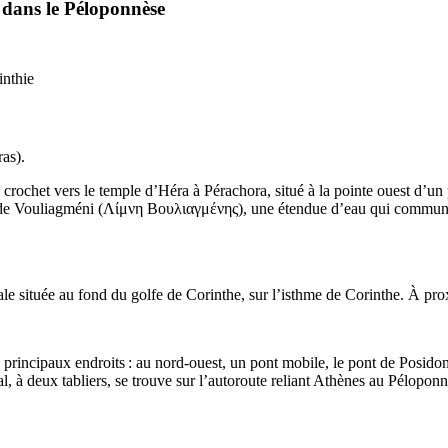
 dans le Péloponnèse
inthie
ras
).
 crochet vers le temple d’Héra à Pérachora, situé à la pointe ouest d’un
 de Vouliagméni (
Λίμνη Βουλιαγμένης
), une étendue d’eau qui communiq
rmale située au fond du golfe de Corinthe, sur l’isthme de Corinthe. À pro
 principaux endroits : au nord-ouest, un pont mobile, le pont de Posidon
pal, à deux tabliers, se trouve sur l’autoroute reliant Athènes au Péloponn