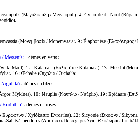
Mégalopolis (
Μεγαλόπολη
/
Megalópoli
). 4 : Cynourie du Nord (
Βόρεια
eonídio
).
nemvassia (
Μονεμβασία
/
Monemvasía
). 9 : Élaphonèse (
Ελαφόνησος
/
α
/
Messenía
)
- dèmes en verts :
Dytikí Máni
). 12 : Kalamata (
Καλαμάτα
/
Kalamáta
). 13 : Messini (
Μεσ
fylía
). 16 : Œchalie (
Οιχαλία
/
Oichalía
).
/
Argolída
)
- dèmes en bleus :
Árgos-Mykínes
). 18 : Nauplie (
Ναύπλιο
/
Naúplio
). 19 : Épidaure (
Επί
/
Korinthía
)
- dèmes en roses :
ο-Ευρωστίνα
/
Xylókastro-Evrostína
). 22 : Sicyonie (
Σικυώνα
/
Sikyóna
ora-Saints-Théodores (
Λουτράκι-Περαχώρα-Άγιοι Θεόδωροι
/
Loutrák