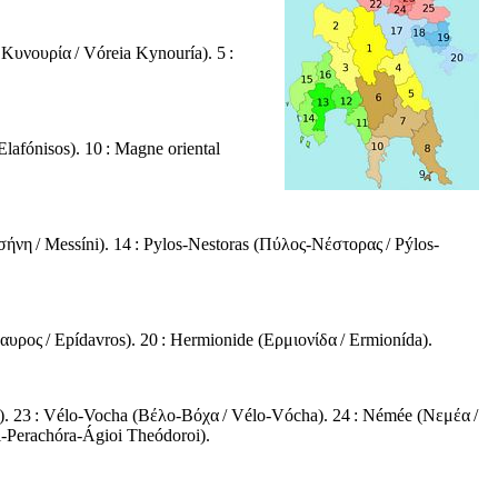
 Κυνουρία
/
Vóreia Kynouría
). 5 :
Elafónisos
). 10 : Magne oriental
σήνη
/
Messíni
). 14 : Pylos-Nestoras (
Πύλος-Νέστορας
/
Pýlos-
δαυρος
/
Epídavros
). 20 : Hermionide (
Ερμιονίδα
/
Ermionída
).
). 23 : Vélo-Vocha (
Βέλο-Βόχα
/
Vélo-Vócha
). 24 : Némée (
Νεμέα
/
i-Perachóra-Ágioi Theódoroi
).