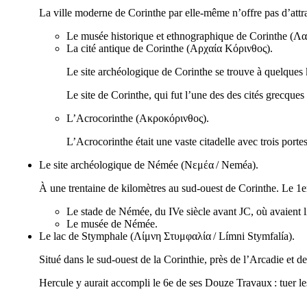
La ville moderne de Corinthe par elle-même n’offre pas d’attrait
Le musée historique et ethnographique de Corinthe (
Λα
La cité antique de Corinthe (
Αρχαία Κόρινθος
).
Le site archéologique de Corinthe se trouve à quelques 
Le site de Corinthe, qui fut l’une des des cités grecques
L’Acrocorinthe (
Ακροκόρινθος
).
L’Acrocorinthe était une vaste citadelle avec trois po
Le site archéologique de Némée (
Νεμέα
/
Neméa
).
À une trentaine de kilomètres au sud-ouest de Corinthe. Le 1e
Le stade de Némée, du
IVe
siècle avant JC, où avaient 
Le musée de Némée.
Le lac de Stymphale (
Λίμνη Στυμφαλία
/
Límni Stymfalía
).
Situé dans le sud-ouest de la Corinthie, près de l’Arcadie et 
Hercule y aurait accompli le 6e de ses Douze Travaux : tuer 