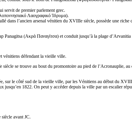
qui servit de premier parlement grec.
λοποννησιακό Λαογραφικό Ίδρυμα
).
tallé dans l’ancien arsenal vénitien du
XVIIIe
siècle, possède une riche 
ap Panagitsa (
Ακρά Παναγίτσα
) et conduit jusqu’à la plage d’Arvanitia 
 vénitiens défendant la vieille ville.
e
siècle se trouve au bout du promontoire au pied de l’Acronauplie, au 
ée, sur le côté sud de la vieille ville, par les Vénitiens au début du
XVIII
 jusqu’en 1822. On peut y accéder depuis la ville par un escalier répu
e
siècle avant JC.