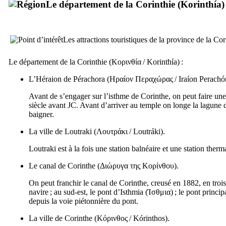
Le département de la Corinthie (
Korinthía
)
Les attractions touristiques de la province de la Cor
Le département de la Corinthie (
Κορινθία
/
Korinthía
) :
L’Héraion de Pérachora (
Ηραίον Περαχώρας
/
Iraíon Perachó
Avant de s’engager sur l’isthme de Corinthe, on peut faire une
siècle avant JC. Avant d’arriver au temple on longe la lagune
baigner.
La ville de Loutraki (
Λουτράκι
/
Loutráki
).
Loutraki est à la fois une station balnéaire et une station the
Le canal de Corinthe (
Διώρυγα της Κορίνθου
).
On peut franchir le canal de Corinthe, creusé en 1882, en trois
navire ; au sud-est, le pont d’Isthmia (
Ίσθμια
) ; le pont princi
depuis la voie piétonnière du pont.
La ville de Corinthe (
Κόρινθος
/
Kórinthos
).