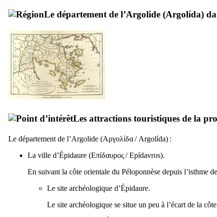
Le département de l’Argolide (
Argolída
) d
Les attractions touristiques de la pr
Le département de l’Argolide (
Αργολίδα
/
Argolída
) :
La ville d’Épidaure (
Επίδαυρος
/
Epídavros
).
En suivant la côte orientale du Péloponnèse depuis l’isthme de
Le site archéologique d’Épidaure.
Le site archéologique se situe un peu à l’écart de la côt