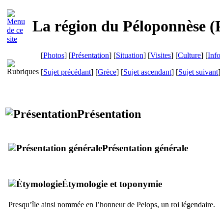
La région du Péloponnèse (
[
Photos
] [
Présentation
] [
Situation
] [
Visites
] [
Culture
] [
Inf
[
Sujet précédant
] [
Grèce
] [
Sujet ascendant
] [
Sujet suivant
Présentation
Présentation générale
Étymologie et toponymie
Presqu’île ainsi nommée en l’honneur de Pelops, un roi légendaire.