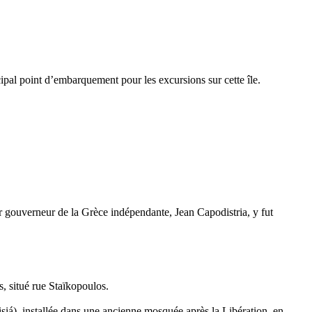
ncipal point d’embarquement pour les excursions sur cette île.
ier gouverneur de la Grèce indépendante, Jean Capodistria, y fut
ps, situé rue Staïkopoulos.
siá
), installée dans une ancienne mosquée après la Libération, en