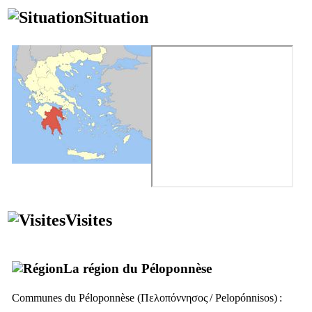
Situation
Visites
La région du Péloponnèse
Communes du Péloponnèse (
Πελοπόννησος
/
Pelopónnisos
) :