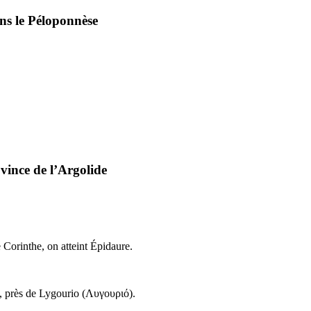
ans le Péloponnèse
ovince de l’Argolide
 Corinthe, on atteint Épidaure.
e, près de Lygourio (
Λυγουριό
).