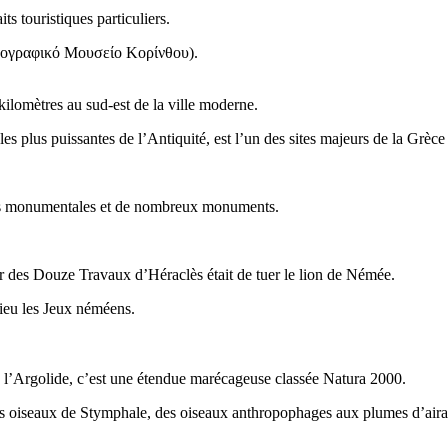
s touristiques particuliers.
ογραφικό Μουσείο Κορίνθου
).
kilomètres au sud-est de la ville moderne.
 les plus puissantes de l’Antiquité, est l’un des sites majeurs de la Gr
rtes monumentales et de nombreux monuments.
r des Douze Travaux d’Héraclès était de tuer le lion de Némée.
lieu les Jeux néméens.
de l’Argolide, c’est une étendue marécageuse classée Natura 2000.
les oiseaux de Stymphale, des oiseaux anthropophages aux plumes d’aira