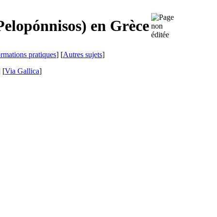
Pelopónnisos
) en Grèce
ormations pratiques
] [
Autres sujets
]
]
[
Via Gallica
]