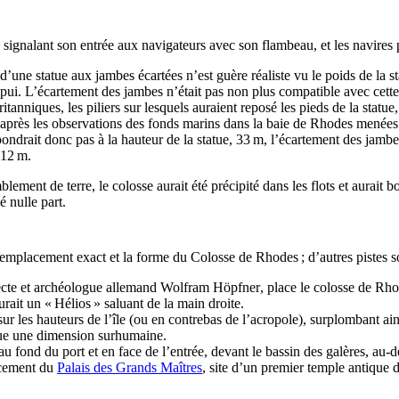
, signalant son entrée aux navigateurs avec son flambeau, et les navires 
’une statue aux jambes écartées n’est guère réaliste vu le poids de la sta
pui. L’écartement des jambes n’était pas non plus compatible avec cette 
ritanniques, les piliers sur lesquels auraient reposé les pieds de la statue
’après les observations des fonds marins dans la baie de Rhodes menées
pondrait donc pas à la hauteur de la statue, 33 m, l’écartement des jamb
 12 m.
lement de terre, le colosse aurait été précipité dans les flots et aurait 
 nulle part.
emplacement exact et la forme du Colosse de Rhodes ; d’autres pistes so
tecte et archéologue allemand
Wolfram Höpfner
, place le colosse de Rho
rait un « Hélios » saluant de la main droite.
sur les hauteurs de l’île (ou en contrebas de l’acropole), surplombant ai
tatue une dimension surhumaine.
au fond du port et en face de l’entrée, devant le bassin des galères, au
acement du
Palais des Grands Maîtres
, site d’un premier temple antique 