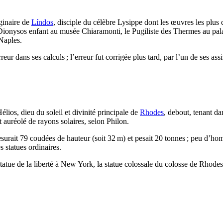
ginaire de
Líndos
, disciple du célèbre Lysippe dont les œuvres les plus
 Dionysos enfant au musée
Chiaramonti
, le Pugiliste des Thermes au pal
Naples.
eur dans ses calculs ; l’erreur fut corrigée plus tard, par l’un de ses assi
lios, dieu du soleil et divinité principale de
Rhodes
, debout, tenant da
t auréolé de rayons solaires, selon Philon.
surait 79 coudées de hauteur (soit 32 m) et pesait 20 tonnes ; peu d’h
s statues ordinaires.
tue de la liberté à New York, la statue colossale du colosse de Rhodes ét