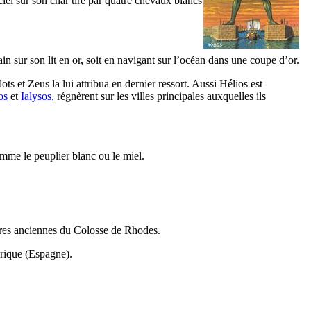
iel sur son char tiré par quatre chevaux blancs
rain sur son lit en or, soit en navigant sur l’océan dans une coupe d’or.
ots et Zeus la lui attribua en dernier ressort. Aussi Hélios est
os
et
Ialysos
, régnèrent sur les villes principales auxquelles ils
me le peuplier blanc ou le miel.
avures anciennes du Colosse de Rhodes.
brique (Espagne).