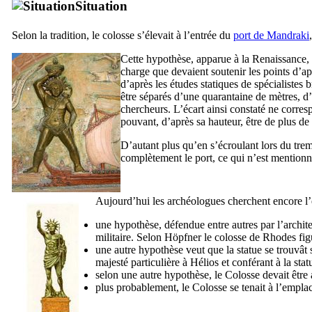
Situation
Selon la tradition, le colosse s’élevait à l’entrée du
port de Mandraki
Cette hypothèse, apparue à la Renaissance, d
charge que devaient soutenir les points d’ap
d’après les études statiques de spécialistes b
être séparés d’une quarantaine de mètres, d
chercheurs. L’écart ainsi constaté ne corres
pouvant, d’après sa hauteur, être de plus de
D’autant plus qu’en s’écroulant lors du tremb
complètement le port, ce qui n’est mentionné
Aujourd’hui les archéologues cherchent encore l’
une hypothèse, défendue entre autres par l’archi
militaire. Selon
Höpfner
le colosse de Rhodes figu
une autre hypothèse veut que la statue se trouvât 
majesté particulière à Hélios et conférant à la s
selon une autre hypothèse, le Colosse devait être 
plus probablement, le Colosse se tenait à l’empl