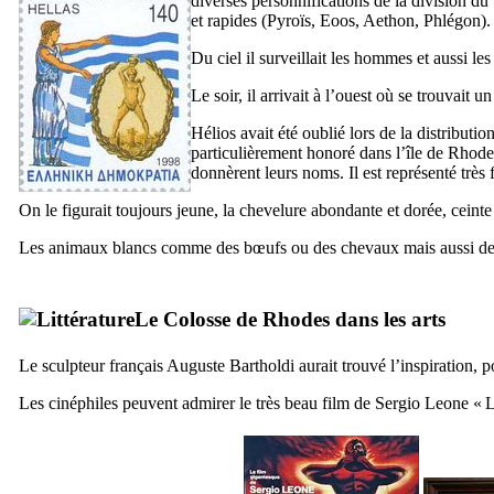
diverses personnifications de la division du
et rapides (Pyroïs, Eoos, Aethon, Phlégon).
Du ciel il surveillait les hommes et aussi les 
Le soir, il arrivait à l’ouest où se trouvait 
Hélios avait été oublié lors de la distributio
particulièrement honoré dans l’île de Rhodes d
donnèrent leurs noms. Il est représenté trè
On le figurait toujours jeune, la chevelure abondante et dorée, ceint
Les animaux blancs comme des bœufs ou des chevaux mais aussi des 
Le Colosse de Rhodes dans les arts
Le sculpteur français
Auguste Bartholdi
aurait trouvé l’inspiration, 
Les cinéphiles peuvent admirer le très beau film de Sergio Leone «
L