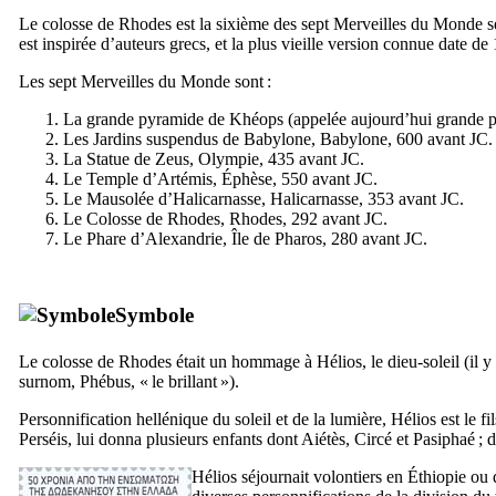
Le colosse de Rhodes est la sixième des sept Merveilles du Monde sel
est inspirée d’auteurs grecs, et la plus vieille version connue date de
Les sept Merveilles du Monde sont :
La grande pyramide de Khéops (appelée aujourd’hui grande p
Les Jardins suspendus de Babylone, Babylone, 600 avant JC.
La Statue de Zeus, Olympie, 435 avant JC.
Le Temple d’Artémis, Éphèse, 550 avant JC.
Le Mausolée d’Halicarnasse, Halicarnasse, 353 avant JC.
Le Colosse de Rhodes, Rhodes, 292 avant JC.
Le Phare d’Alexandrie, Île de Pharos, 280 avant JC.
Symbole
Le colosse de Rhodes était un hommage à Hélios, le dieu-soleil (il y a
surnom, Phébus, « le brillant »).
Personnification hellénique du soleil et de la lumière, Hélios est le 
Perséis, lui donna plusieurs enfants dont Aiétès, Circé et Pasiphaé ; d
Hélios séjournait volontiers en Éthiopie ou 