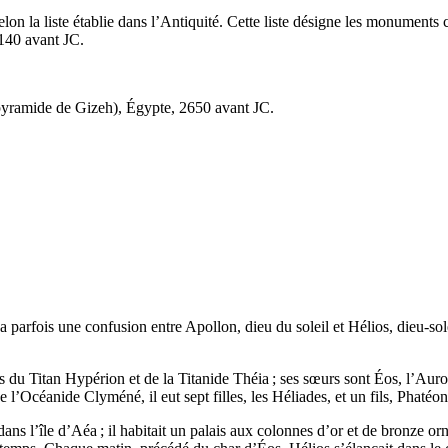
on la liste établie dans l’Antiquité. Cette liste désigne les monuments 
 140 avant JC.
yramide de Gizeh), Égypte, 2650 avant JC.
 parfois une confusion entre Apollon, dieu du soleil et Hélios, dieu-sol
fils du Titan Hypérion et de la Titanide Théia ; ses sœurs sont Éos, l’Au
e l’Océanide Clyméné, il eut sept filles, les Héliades, et un fils, Phatéon
dans l’île d’Aéa ; il habitait un palais aux colonnes d’or et de bronze or