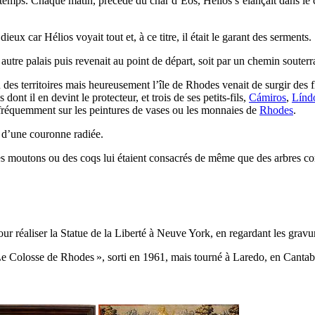
 temps. Chaque matin, précédé du char d’Éos, Hélios s’élançait dans le c
dieux car Hélios voyait tout et, à ce titre, il était le garant des serments.
un autre palais puis revenait au point de départ, soit par un chemin souter
n des territoires mais heureusement l’île de Rhodes venait de surgir des fl
ont il en devint le protecteur, et trois de ses petits-fils,
Cámiros
,
Línd
s fréquemment sur les peintures de vases ou les monnaies de
Rhodes
.
e d’une couronne radiée.
moutons ou des coqs lui étaient consacrés de même que des arbres com
pour réaliser la Statue de la Liberté à Neuve York, en regardant les gr
e Colosse de Rhodes
», sorti en 1961, mais tourné à Laredo, en Canta