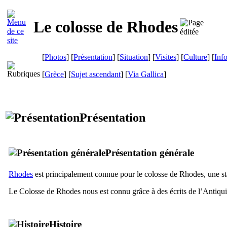
Le colosse de Rhodes
[
Photos
] [
Présentation
] [
Situation
] [
Visites
] [
Culture
] [
Inf
[
Grèce
] [
Sujet ascendant
]
[
Via Gallica
]
Présentation
Présentation générale
Rhodes
est principalement connue pour le colosse de Rhodes, une st
Le Colosse de Rhodes nous est connu grâce à des écrits de l’Antiqui
Histoire