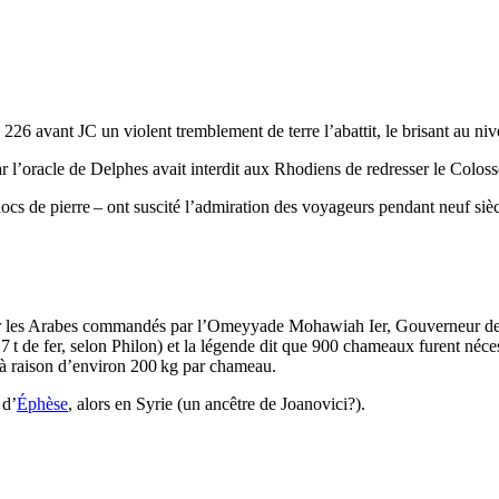
 226 avant JC un violent tremblement de terre l’abattit, le brisant au ni
car l’oracle de Delphes avait interdit aux Rhodiens de redresser le Coloss
locs de pierre – ont suscité l’admiration des voyageurs pendant neuf siè
par les Arabes commandés par l’Omeyyade
Mohawiah
Ier
, Gouverneur de
7 t de fer, selon
Philon
) et la légende dit que 900 chameaux furent néce
à raison d’environ 200 kg par chameau.
 d’
Éphèse
, alors en Syrie (un ancêtre de Joanovici?).