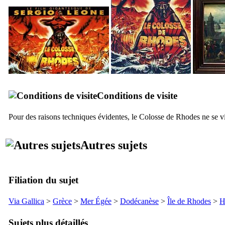
Conditions de visite
Pour des raisons techniques évidentes, le Colosse de Rhodes ne se v
Autres sujets
Filiation du sujet
Via Gallica
>
Grèce
>
Mer Égée
>
Dodécanèse
>
Île de Rhodes
>
H
Sujets plus détaillés