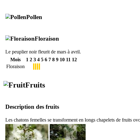
Pollen
Floraison
Le peuplier noir fleurit de mars à avril.
Mois
1
2
3
4
5
6
7
8
9
10
11
12
Floraison
Fruits
Description des fruits
Les chatons femelles se transforment en longs chapelets de fruits ov