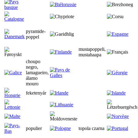
pyramide-
poppel
mustapoppeli,
mustahaapa
choupo
negro,
lamagueiro,
álamo
mouro
feketenyár
populier
topola czarna