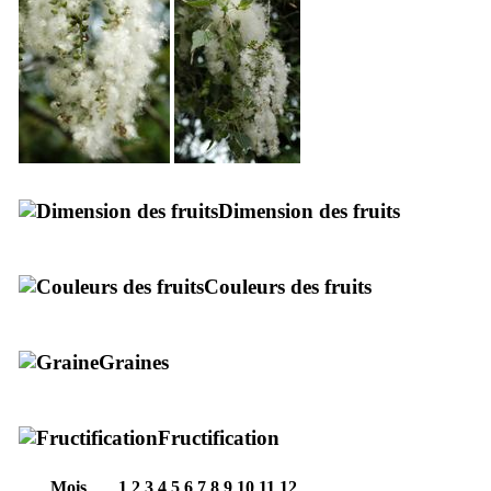
Dimension des fruits
Couleurs des fruits
Graines
Fructification
Mois
1
2
3
4
5
6
7
8
9
10
11
12