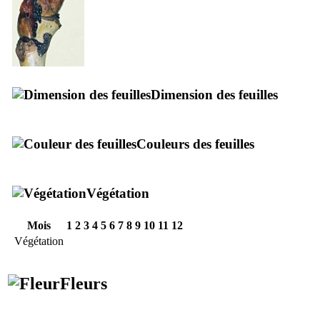
Dimension des feuilles
Couleurs des feuilles
Végétation
Mois
1
2
3
4
5
6
7
8
9
10
11
12
Végétation
Fleurs