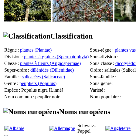
Classification
Règne
:
plantes (
Plantae
)
Sous-règne
:
plantes vas
Division
:
plantes à graines (
Spermatophyta
)
Sous-division
:
Classe
:
plantes à fleurs (
Angiospermae
)
Sous-classe
:
dicotylédo
Super-ordre
:
dillénidés (
Dilleniidae
)
Ordre
: salicales (
Salical
Famille
:
salicacées (
Salicaceae
)
Sous-famille
:
Genre
:
peupliers (
Populus
)
Sous-genre
:
Espèce
:
Populus nigra
[Linné]
Variété
:
Nom commun
: peuplier noir
Nom populaire
:
Noms européens
Schwarz-
Pappel