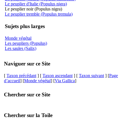
Le peuplier d'Italie (Populus nigra)
Le peuplier noir (Populus nigra)
Le peuplier tremble (Populus tremula)
Sujets plus larges
Monde végétal
Les peupliers (Populus)
Les saules (Salix)
Naviguer sur ce Site
[
Taxon précédant
] [
Taxon ascendant
] [
Taxon suivant
] [
Page
d’accueil
] [
Monde végétal
] [
Via Gallica
]
Chercher sur ce Site
Chercher sur la Toile