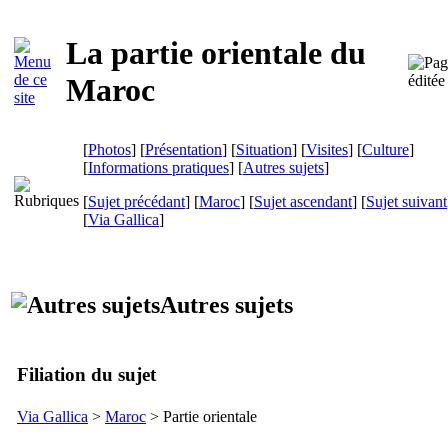
La partie orientale du
Maroc
[
Photos
] [
Présentation
] [
Situation
] [
Visites
] [
Culture
]
[
Informations pratiques
] [
Autres sujets
]
[
Sujet précédant
] [
Maroc
] [
Sujet ascendant
] [
Sujet suivant
[
Via Gallica
]
Autres sujets
Filiation du sujet
Via Gallica
>
Maroc
> Partie orientale