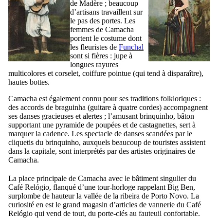
de Madère ; beaucoup
d’artisans travaillent sur
le pas des portes. Les
femmes de
Camacha
portent le costume dont
les fleuristes de
Funchal
sont si fières : jupe à
longues rayures
multicolores et corselet, coiffure pointue (qui tend à disparaître),
hautes bottes.
Camacha
est également connu pour ses traditions folkloriques :
des accords de
braguinha
(guitare à quatre cordes) accompagnent
ses danses gracieuses et alertes ; l’amusant
brinquinho
, bâton
supportant une pyramide de poupées et de castagnettes, sert à
marquer la cadence. Les spectacle de danses scandées par le
cliquetis du
brinquinho
, auxquels beaucoup de touristes assistent
dans la capitale, sont interprétés par des artistes originaires de
Camacha
.
La place principale de
Camacha
avec le bâtiment singulier du
Café Relógio
, flanqué d’une tour-horloge rappelant
Big Ben
,
surplombe de hauteur la vallée de la
ribeira de Porto Novo
. La
curiosité en est le grand magasin d’articles de vannerie du
Café
Relógio
qui vend de tout, du porte-clés au fauteuil confortable.