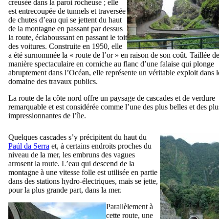
creusée dans la paroi rocheuse ; elle
est entrecoupée de tunnels et traversée
de chutes d’eau qui se jettent du haut
de la montagne en passant par dessus
la route, éclaboussant en passant le toit
des voitures. Construite en 1950, elle
a été surnommée la « route de l’or » en raison de son coût. Taillée d
manière spectaculaire en corniche au flanc d’une falaise qui plonge
abruptement dans l’Océan, elle représente un véritable exploit dans l
domaine des travaux publics.
La route de la côte nord offre un paysage de cascades et de verdure
remarquable et est considérée comme l’une des plus belles et des plu
impressionnantes de l’île.
Quelques cascades s’y précipitent du haut du
Paúl da Serra
et, à certains endroits proches du
niveau de la mer, les embruns des vagues
arrosent la route. L’eau qui descend de la
montagne à une vitesse folle est utilisée en partie
dans des stations hydro-électriques, mais se jette,
pour la plus grande part, dans la mer.
Parallèlement à
cette route, une