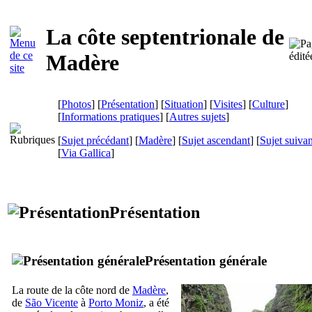
La côte septentrionale de
Madère
[
Photos
] [
Présentation
] [
Situation
] [
Visites
] [
Culture
]
[
Informations pratiques
] [
Autres sujets
]
[
Sujet précédant
] [
Madère
] [
Sujet ascendant
] [
Sujet suivan
[
Via Gallica
]
Présentation
Présentation générale
La route de la côte nord de
Madère
,
de
São Vicente
à
Porto Moniz
, a été