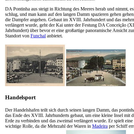
DA Pontinha aus
steigt in Richtung des Meeres herab und nimmt, es
schlug, und
man kann auf den langen Damm spazieren gehen gehen
die Dampfer angehen. Gebaut im
XVIII.
Jahrhundert und das mehr
verlängert wurde, geht der Kai unter der Festung DA Conceição (
XI
Jahrhundert) über bevor er eine großartige panoramische Ansicht z
Standort von
Funchal
anbietet.
Handelsport
Der Handelshafen teilt sich durch seinen langen Damm, das
pontinh
das Ende des
XVIII.
Jahrhunderts gebaut, um eine kleine Insel mit d
Erde zu verbinden und das zweimal verlängert wurde. Er spielt eine
wichtige Rolle, da die Mehrzahl der Waren in
Madeira
per Schiff err