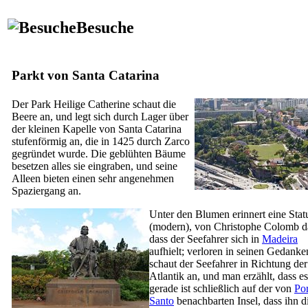
Besuche
Parkt von Santa Catarina
Der Park Heilige Catherine schaut die
Beere an, und legt sich durch Lager über
der kleinen Kapelle von Santa Catarina
stufenförmig an, die in 1425 durch Zarco
gegründet wurde. Die geblühten Bäume
besetzen alles sie eingraben, und seine
Alleen bieten einen sehr angenehmen
Spaziergang an.
Unter den Blumen erinnert eine Stat
(modern), von Christophe Colomb d
dass der Seefahrer sich in
Madeira
aufhielt; verloren in seinen Gedanke
schaut der Seefahrer in Richtung der
Atlantik an, und man erzählt, dass es
gerade ist schließlich auf der von
Po
Santo
benachbarten Insel, dass ihn d