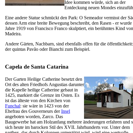
Idee kommen würde, sich an der
Entdeckung neuen Mondes einzufüh
Eine andere Statue schmückt den Park:
O Semeador
vermisst der Sä
dessen Arm eine breite Bewegung beschreibt, den Rasen - er wurde
Jahre 1919 von Francisco Franco skulptiert, ein berühmtes Kind vo
Madeira.
Andere Gärten, Nachbarn, sind ebenfalls offen für die öffentlichkeit:
der quintas Pavão oder Bianchi zum Beispiel.
Capela de Santa Catarina
Der Garten Heilige Catherine besetzt den
Ort des alten Friedhofs Angustias darunter
die Kapelle heilige Catherine gebaut in
1425, markiert die Grenze im Osten. Es
ist das älteste von den Kirchen von
Funchal
: sie wäre in 1423 von der
Ehefrau des Gouverneurs der
Insel
angeboten worden, Zarco. Das
Baugewerbe hat am Holzanfang mehrere änderungen erfahren und st
sich heute im barocken Stil des
XVII.
Jahrhunderts vor. Unter dem
narthex, das durch Kolonnen unterstützt wird, wird eine wertvolle