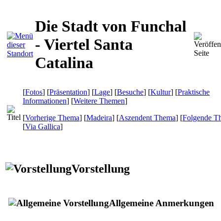
Die Stadt von Funchal
- Viertel Santa
Catalina
[
Fotos
] [
Präsentation
] [
Lage
] [
Besuche
] [
Kultur
] [
Praktische
Informationen
] [
Weitere Themen
]
[
Vorherige Thema
] [
Madeira
] [
Aszendent Thema
] [
Folgende T
[
Via Gallica
]
Vorstellung
Allgemeine Anmerkungen