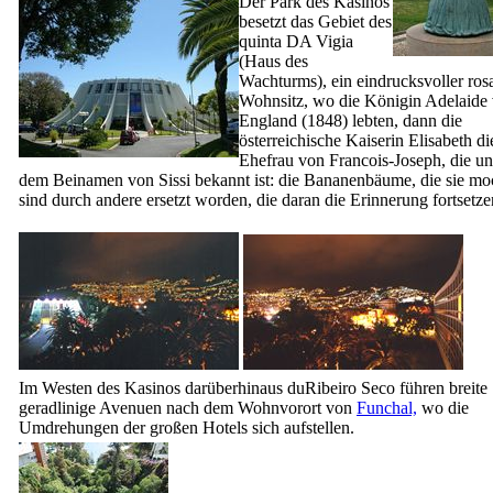
Der Park des Kasinos
besetzt das Gebiet des
quinta DA Vigia
(Haus des
Wachturms), ein eindrucksvoller ros
Wohnsitz, wo die Königin Adelaide
England (1848) lebten, dann die
österreichische Kaiserin Elisabeth di
Ehefrau von Francois-Joseph, die un
dem Beinamen von Sissi bekannt ist: die Bananenbäume, die sie mo
sind durch andere ersetzt worden, die daran die Erinnerung fortsetze
Im Westen des Kasinos darüberhinaus duRibeiro
Seco
führen breite
geradlinige Avenuen nach dem Wohnvorort von
Funchal,
wo die
Umdrehungen der großen Hotels sich aufstellen.