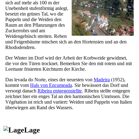
sich auf mehr als 100 m der
Unebenheit stufenförmig anlegt,
besetzt ein grünes Tal, wo die
Pappeln und die Weiden den
Raum an den Pflanzungen des
Zuckerrohrs und am
Weidengebüsch streiten. Reben
und Feigenbäume mischen sich an den Hortensien und an den
Rhododendren.
Der Winter im Dorf wird der Arbeit der Korbweide gewidmet,
die vor den Türen trocknet. Bemerken Sie den mit rotem und mit
Leertaste frisierten Kirchturm der Kirche.
Das
levada do Norte
, eines der neuesten von
Madeira
(1952),
kommt vom
Hals von Encumeada
. Sie bewässert das Dorf und
versorgt danach
Ribeira entgegenstellte
.
Ribeira stellte entgegen
zeichnet hier ein enges Tal an den harmonischen Umrissen. Die
Végétation ist reich und variiert: Weiden und Pappeln von Italien
überwiegen am Rand des Wassers.
Lage