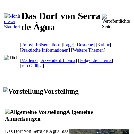
Das Dorf von Serra
de Água
[
Fotos
] [
Präsentation
] [
Lage
] [
Besuche
] [
Kultur
]
[
Praktische Informationen
] [
Weitere Themen
]
[
Madeira
] [
Aszendent Thema
] [
Folgende Thema
]
[
Via Gallica
]
Vorstellung
Allgemeine
Anmerkungen
Das Dorf von
Serra de Água,
das