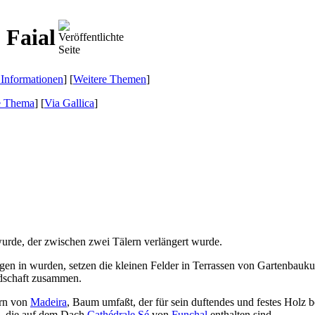
 Faial
 Informationen
] [
Weitere Themen
]
e Thema
]
[
Via Gallica
]
 wurde, der zwischen zwei Tälern verlängert wurde.
en in wurden, setzen die kleinen Felder in Terrassen von Gartenbauku
ndschaft zusammen.
ern von
Madeira
, Baum umfaßt, der für sein duftendes und festes Holz b
e, die auf dem Dach
Cathédrale Sé
von
Funchal
enthalten sind.