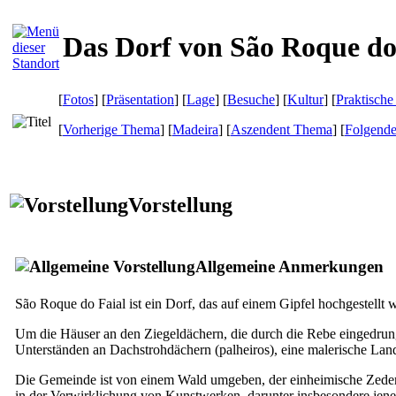
Das Dorf von São Roque do
[
Fotos
] [
Präsentation
] [
Lage
] [
Besuche
] [
Kultur
] [
Praktische
[
Vorherige Thema
] [
Madeira
] [
Aszendent Thema
] [
Folgend
Vorstellung
Allgemeine Anmerkungen
São Roque do Faial ist ein Dorf, das auf einem Gipfel hochgestellt
Um die Häuser an den Ziegeldächern, die durch die Rebe eingedrung
Unterständen an Dachstrohdächern (
palheiros
), eine malerische La
Die Gemeinde ist von einem Wald umgeben, der einheimische Zed
in der Verwirklichung von Kunstwerken, darunter insbesondere jen