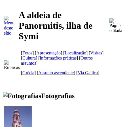
A aldeia de
Panormitis, ilha de
Symi
[
Fotos
] [
Apresentação
] [
Localização
] [
Visitas
]
[
Cultura
] [
Informações práticas
] [
Outros
assuntos
]
[
Grécia
] [
Assunto ascendente
]
[
Via Gallica
]
Fotografias