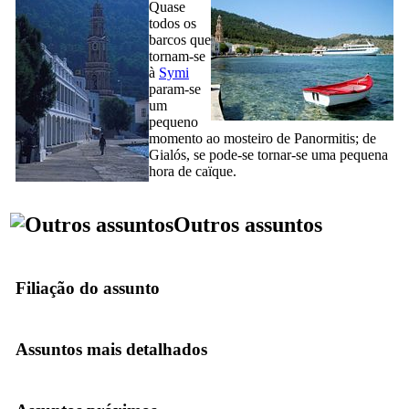
Quase
todos os
barcos que
tornam-se
à
Symi
param-se
um
pequeno
momento ao mosteiro de Panormitis; de
Gialós, se pode-se tornar-se uma pequena
hora de caïque.
Outros assuntos
Filiação do assunto
Assuntos mais detalhados