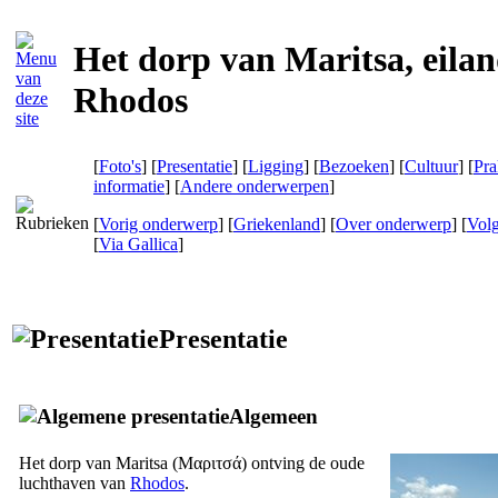
Het dorp van Maritsa, eila
Rhodos
[
Foto's
] [
Presentatie
] [
Ligging
] [
Bezoeken
] [
Cultuur
] [
Pra
informatie
] [
Andere onderwerpen
]
[
Vorig onderwerp
] [
Griekenland
] [
Over onderwerp
] [
Vol
[
Via Gallica
]
Presentatie
Algemeen
Het dorp van Maritsa (
Μαριτσά
) ontving de oude
luchthaven van
Rhodos
.