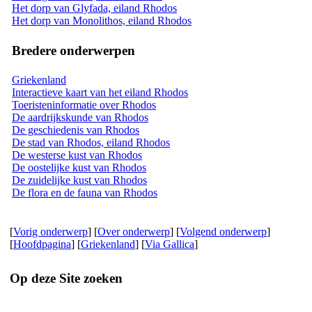
Het dorp van Glyfada, eiland Rhodos
Het dorp van Monolithos, eiland Rhodos
Bredere onderwerpen
Griekenland
Interactieve kaart van het eiland Rhodos
Toeristeninformatie over Rhodos
De aardrijkskunde van Rhodos
De geschiedenis van Rhodos
De stad van Rhodos, eiland Rhodos
De westerse kust van Rhodos
De oostelijke kust van Rhodos
De zuidelijke kust van Rhodos
De flora en de fauna van Rhodos
[
Vorig onderwerp
] [
Over onderwerp
] [
Volgend onderwerp
]
[
Hoofdpagina
] [
Griekenland
] [
Via Gallica
]
Op deze Site zoeken