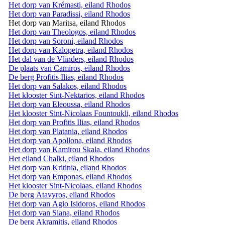
Het dorp van Krémasti, eiland Rhodos
Het dorp van Paradissi, eiland Rhodos
Het dorp van Maritsa, eiland Rhodos
Het dorp van Theologos, eiland Rhodos
Het dorp van Soroni, eiland Rhodos
Het dorp van Kalopetra, eiland Rhodos
Het dal van de Vlinders, eiland Rhodos
De plaats van Camiros, eiland Rhodos
De berg Profitis Ilias, eiland Rhodos
Het dorp van Salakos, eiland Rhodos
Het klooster Sint-Nektarios, eiland Rhodos
Het dorp van Eleoussa, eiland Rhodos
Het klooster Sint-Nicolaas Fountoukli, eiland Rhodos
Het dorp van Profitis Ilias, eiland Rhodos
Het dorp van Platania, eiland Rhodos
Het dorp van Apollona, eiland Rhodos
Het dorp van Kamirou Skala, eiland Rhodos
Het eiland Chalki, eiland Rhodos
Het dorp van Kritinia, eiland Rhodos
Het dorp van Emponas, eiland Rhodos
Het klooster Sint-Nicolaas, eiland Rhodos
De berg Atavyros, eiland Rhodos
Het dorp van Agio Isidoros, eiland Rhodos
Het dorp van Siana, eiland Rhodos
De berg Akramitis, eiland Rhodos