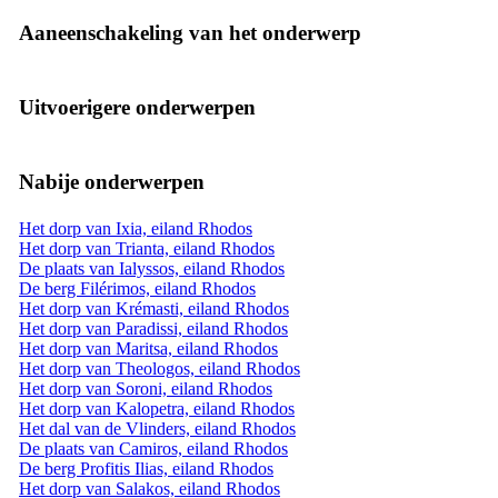
Aaneenschakeling van het onderwerp
Uitvoerigere onderwerpen
Nabije onderwerpen
Het dorp van Ixia, eiland Rhodos
Het dorp van Trianta, eiland Rhodos
De plaats van Ialyssos, eiland Rhodos
De berg Filérimos, eiland Rhodos
Het dorp van Krémasti, eiland Rhodos
Het dorp van Paradissi, eiland Rhodos
Het dorp van Maritsa, eiland Rhodos
Het dorp van Theologos, eiland Rhodos
Het dorp van Soroni, eiland Rhodos
Het dorp van Kalopetra, eiland Rhodos
Het dal van de Vlinders, eiland Rhodos
De plaats van Camiros, eiland Rhodos
De berg Profitis Ilias, eiland Rhodos
Het dorp van Salakos, eiland Rhodos