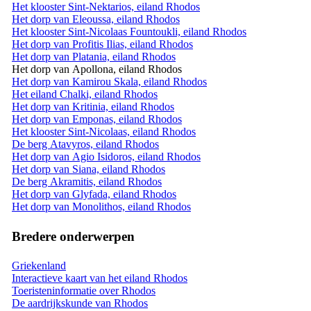
Het klooster Sint-Nektarios, eiland Rhodos
Het dorp van Eleoussa, eiland Rhodos
Het klooster Sint-Nicolaas Fountoukli, eiland Rhodos
Het dorp van Profitis Ilias, eiland Rhodos
Het dorp van Platania, eiland Rhodos
Het dorp van Apollona, eiland Rhodos
Het dorp van Kamirou Skala, eiland Rhodos
Het eiland Chalki, eiland Rhodos
Het dorp van Kritinia, eiland Rhodos
Het dorp van Emponas, eiland Rhodos
Het klooster Sint-Nicolaas, eiland Rhodos
De berg Atavyros, eiland Rhodos
Het dorp van Agio Isidoros, eiland Rhodos
Het dorp van Siana, eiland Rhodos
De berg Akramitis, eiland Rhodos
Het dorp van Glyfada, eiland Rhodos
Het dorp van Monolithos, eiland Rhodos
Bredere onderwerpen
Griekenland
Interactieve kaart van het eiland Rhodos
Toeristeninformatie over Rhodos
De aardrijkskunde van Rhodos