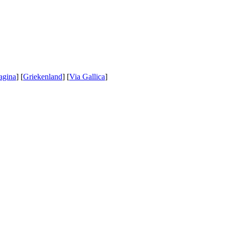
agina
] [
Griekenland
] [
Via Gallica
]