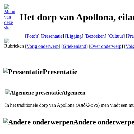
Het dorp van Apollona, eil
[
Foto's
] [
Presentatie
] [
Ligging
] [
Bezoeken
] [
Cultuur
] [
Pra
[
Vorig onderwerp
] [
Griekenland
] [
Over onderwerp
] [
Vol
Presentatie
Algemeen
In het traditionele dorp van Apollona (
Απόλλωνα
) men vindt een mus
Andere onderwerp