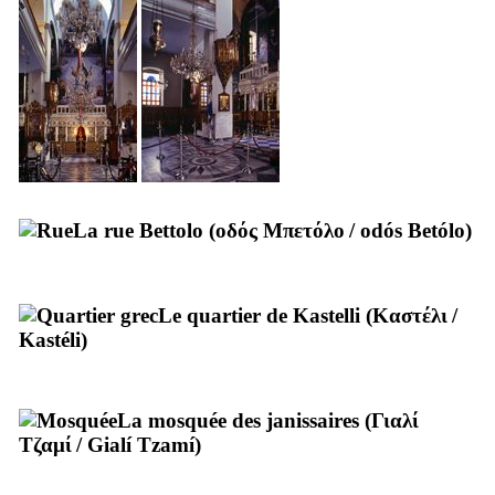
La rue Bettolo (
οδός Μπετόλο
/
odós Betólo
)
Le quartier de Kastelli (
Καστέλι
/
Kastéli
)
La mosquée des janissaires (
Γιαλί
Τζαμί
/
Gialí Tzamí
)