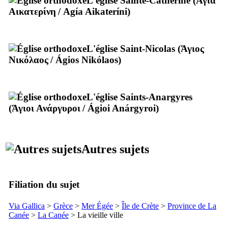
L'église Sainte-Catherine (
Αγία
Αικατερίνη
/
Agía Aikateríni
)
L'église Saint-Nicolas (
Άγιος
Νικόλαος
/
Ágios Nikólaos
)
L'église Saints-Anargyres
(
Άγιοι Ανάργυροι
/
Ágioi Anárgyroi
)
Autres sujets
Filiation du sujet
Via Gallica
>
Grèce
>
Mer Égée
>
Île de Crète
>
Province de La
Canée
>
La Canée
> La vieille ville