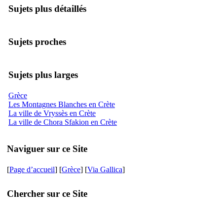
Sujets plus détaillés
Sujets proches
Sujets plus larges
Grèce
Les Montagnes Blanches en Crète
La ville de Vryssès en Crète
La ville de Chora Sfakion en Crète
Naviguer sur ce Site
[
Page d’accueil
] [
Grèce
] [
Via Gallica
]
Chercher sur ce Site