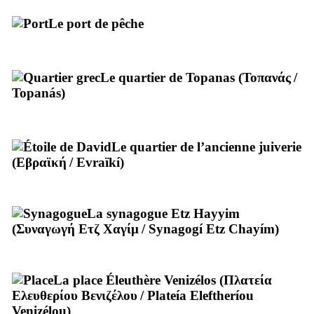
Le port de pêche
Le quartier de Topanas (
Τοπανάς
/
Topanás
)
Le quartier de l’ancienne juiverie
(
Εβραϊκή
/
Evraïkí
)
La synagogue Etz Hayyim
(
Συναγωγή Ετζ Χαγίμ
/
Synagogí Etz Chayím
)
La place Éleuthère Venizélos (
Πλατεία
Ελευθερίου Βενιζέλου
/
Plateía Eleftheríou
Venizélou
)