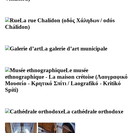
La rue Chalidon (
οδός Χάληδων
/
odós
Chálidon
)
La galerie d’art municipale
Le musée
ethnographique - La maison crétoise (
Λαογραφικό
Μουσείο - Κρητικό Σπίτι
/
Laografikó - Kritikó
Spíti
)
La cathédrale orthodoxe