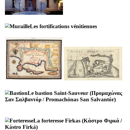
Les fortifications vénitiennes
Le bastion Saint-Sauveur (
Προμαχώνας
Σαν Σαλβαντόρ
/
Promachónas San Salvantór
)
La forteresse Firkas (
Κάστρο Φιρκά
/
Kástro Firká
)