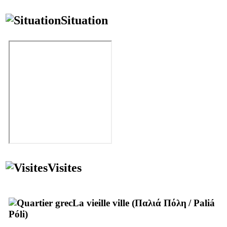
Situation
Visites
La vieille ville (
Παλιά Πόλη
/
Paliá
Póli
)