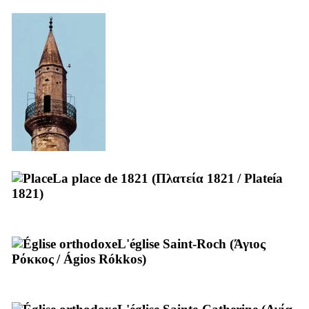
La place de 1821 (
Πλατεία 1821
/
Plateía
1821
)
L'église Saint-Roch (
Άγιος
Ρόκκος
/
Ágios Rókkos
)