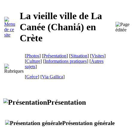
La vieille ville de La
Canée (
Chaniá
) en
Crète
[
Photos
] [
Présentation
] [
Situation
] [
Visites
]
[
Culture
] [
Informations pratiques
] [
Autres
sujets
]
[
Grèce
]
[
Via Gallica
]
Présentation
Présentation générale