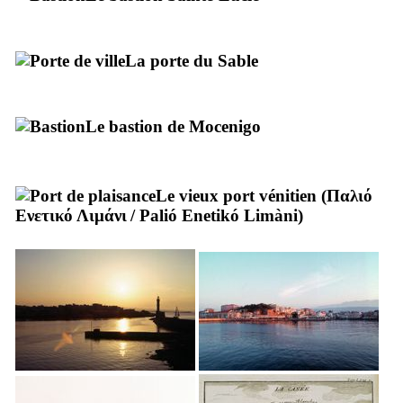
La porte du Sable
Le bastion de Mocenigo
Le vieux port vénitien (
Παλιό
Ενετικό Λιμάνι
/
Palió Enetikó Limàni
)