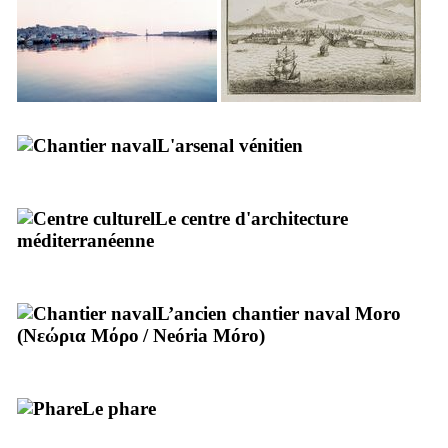
L'arsenal vénitien
Le centre d'architecture
méditerranéenne
L’ancien chantier naval
Moro
(
Νεώρια Μόρο
/
Neória Móro
)
Le phare