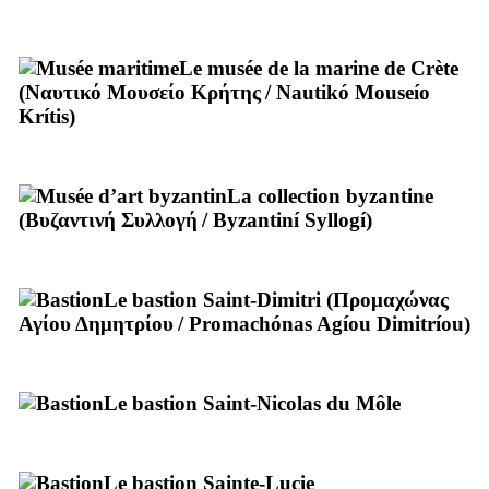
Le musée de la marine de Crète
(
Ναυτικό Μουσείο Κρήτης
/
Nautikó Mouseío
Krítis
)
La collection byzantine
(
Βυζαντινή Συλλογή
/
Byzantiní Syllogí
)
Le bastion Saint-Dimitri (
Προμαχώνας
Αγίου Δημητρίου
/
Promachónas Agíou Dimitríou
)
Le bastion Saint-Nicolas du Môle
Le bastion Sainte-Lucie