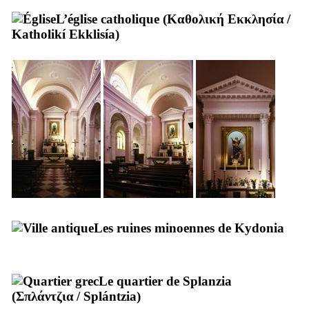
L’église catholique (
Καθολική Εκκλησία
/
Katholikí Ekklisía
)
Les ruines minoennes de Kydonia
Le quartier de Splanzia
(
Σπλάντζια
/
Splántzia
)