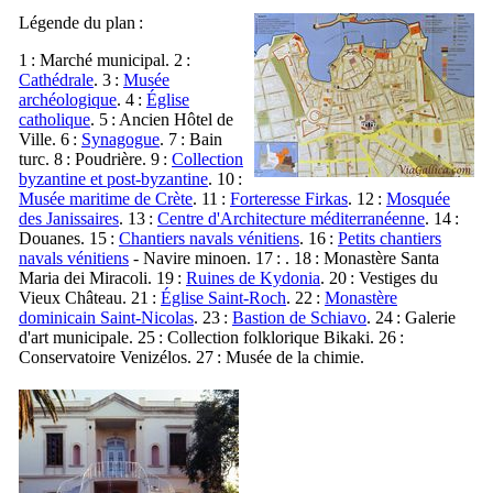
Légende du plan :
1 : Marché municipal. 2 :
Cathédrale
. 3 :
Musée
archéologique
. 4 :
Église
catholique
. 5 : Ancien Hôtel de
Ville. 6 :
Synagogue
. 7 : Bain
turc. 8 : Poudrière. 9 :
Collection
byzantine et post-byzantine
. 10 :
Musée maritime de Crète
. 11 :
Forteresse Firkas
. 12 :
Mosquée
des Janissaires
. 13 :
Centre d'Architecture méditerranéenne
. 14 :
Douanes. 15 :
Chantiers navals vénitiens
. 16 :
Petits chantiers
navals vénitiens
- Navire minoen. 17 : . 18 : Monastère
Santa
Maria dei Miracoli
. 19 :
Ruines de Kydonia
. 20 : Vestiges du
Vieux Château. 21 :
Église Saint-Roch
. 22 :
Monastère
dominicain Saint-Nicolas
. 23 :
Bastion de Schiavo
. 24 : Galerie
d'art municipale. 25 : Collection folklorique Bikaki. 26 :
Conservatoire Venizélos. 27 : Musée de la chimie.