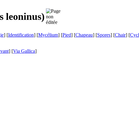
s leoninus
)
ie
] [
Identification
] [
Mycélium
] [
Pied
] [
Chapeau
] [
Spores
] [
Chair
] [
Cyc
ivant
]
[
Via Gallica
]