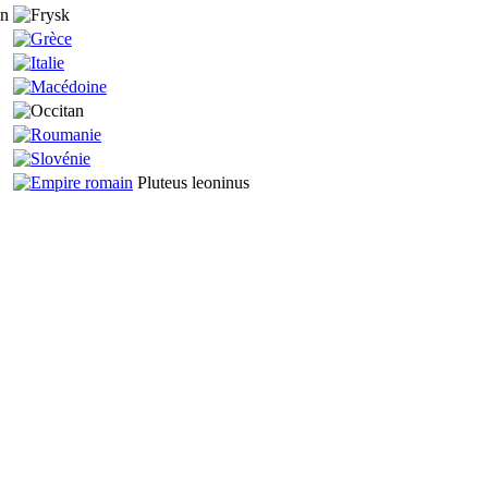
on
Pluteus leoninus