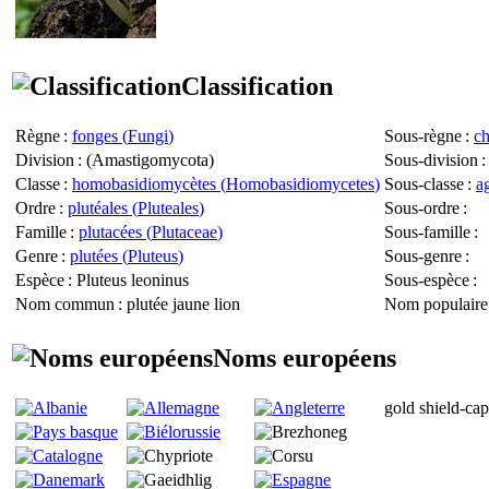
Classification
Règne
:
fonges (
Fungi
)
Sous-règne
:
c
Division
: (
Amastigomycota
)
Sous-division
:
Classe
:
homobasidiomycètes (
Homobasidiomycetes
)
Sous-classe
:
a
Ordre
:
plutéales (
Pluteales
)
Sous-ordre
:
Famille
:
plutacées (
Plutaceae
)
Sous-famille
:
Genre
:
plutées (
Pluteus
)
Sous-genre
:
Espèce
:
Pluteus leoninus
Sous-espèce
:
Nom commun
: plutée jaune lion
Nom populaire
Noms européens
gold shield-cap