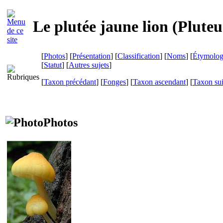
Le plutée jaune lion (
Pluteu
[
Photos
] [
Présentation
] [
Classification
] [
Noms
] [
Étymolog
[
Statut
] [
Autres sujets
]
[
Taxon précédant
] [
Fonges
] [
Taxon ascendant
] [
Taxon su
Photos