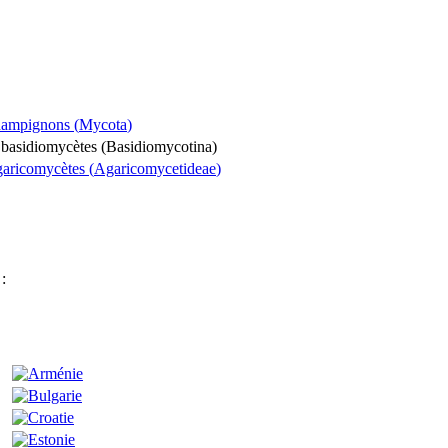
hampignons (
Mycota
)
 basidiomycètes (
Basidiomycotina
)
garicomycètes (
Agaricomycetideae
)
: