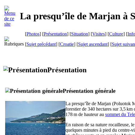
La presqu’île de
Marjan
à
S
[
Photos
] [
Présentation
] [
Situation
] [
Visites
] [
Culture
] [
Inf
[
Sujet précédant
] [
Croatie
] [
Sujet ascendant
] [
Sujet suivan
Présentation
Présentation générale
La presqu’île de
Marjan
(
Poluotok M
forestier de 340 hectares sur 3,5 km
178 m de hauteur au
sommet du
Tele
En raison de sa nature rocailleuse, 
quelques minutes à pied du centre-vil