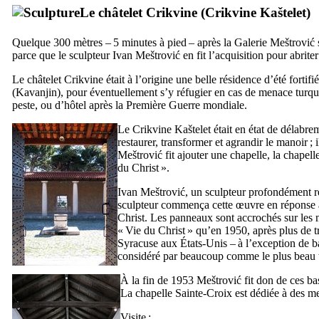
Le châtelet
Crikvine
(
Crikvine Kaštelet
)
Quelque 300 mètres – 5 minutes à pied – après la Galerie
Meštrović
parce que le sculpteur
Ivan Meštrović
en fit l’acquisition pour abrit
Le châtelet
Crikvine
était à l’origine une belle résidence d’été fortif
(
Kavanjin
), pour éventuellement s’y réfugier en cas de menace turque. 
peste, ou d’hôtel après la Première Guerre mondiale.
Le
Crikvine Kaštelet
était en état de délabr
restaurer, transformer et agrandir le manoir ; 
Meštrović
fit ajouter une chapelle, la chapell
du Christ
».
Ivan Meštrović
, un sculpteur profondément r
sculpteur commença cette œuvre en réponse aux 
Christ. Les panneaux sont accrochés sur les m
«
Vie du Christ
» qu’en 1950, après plus de tr
Syracuse aux États-Unis – à l’exception de ba
considéré par beaucoup comme le plus beau 
À la fin de 1953
Meštrović
fit don de ces bas
La chapelle Sainte-Croix est dédiée à des me
Visite :