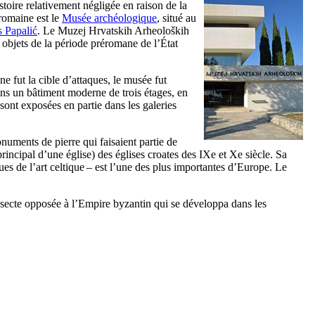
oire relativement négligée en raison de la
 romaine est le
Musée archéologique
, situé au
is
Papalić
. Le
Muzej Hrvatskih Arheoloških
x objets de la période préromane de l’État
e fut la cible d’attaques, le musée fut
ans un bâtiment moderne de trois étages, en
 sont exposées en partie dans les galeries
uments de pierre qui faisaient partie de
 principal d’une église) des églises croates des
IXe
et
Xe
siècle. Sa
ues de l’art celtique – est l’une des plus importantes d’Europe. Le
secte opposée à l’Empire byzantin qui se développa dans les