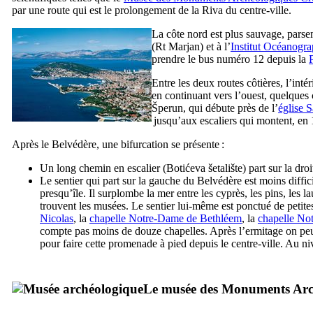
par une route qui est le prolongement de la Riva du centre-ville.
La côte nord est plus sauvage, parsem
(
Rt Marjan
) et à l’
Institut Océanogr
prendre le bus numéro 12 depuis la
Entre les deux routes côtières, l’int
en continuant vers l’ouest, quelques c
Šperun
, qui débute près de l’
église S
jusqu’aux escaliers qui montent, en
Après le Belvédère, une bifurcation se présente :
Un long chemin en escalier (
Botićeva šetalište
) part sur la dro
Le sentier qui part sur la gauche du Belvédère est moins difficil
presqu’île. Il surplombe la mer entre les cyprès, les pins, les l
trouvent les musées. Le sentier lui-même est ponctué de petites
Nicolas
, la
chapelle Notre-Dame de Bethléem
, la
chapelle No
compte pas moins de douze chapelles. Après l’ermitage on peut
pour faire cette promenade à pied depuis le centre-ville. Au ni
Le musée des Monuments Arch