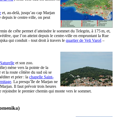
e
et, au-delà, jusqu’au cap
Marjan
e
depuis le centre-ville, on peut
chemin de crête permet d’atteindre le sommet du
Telegrin
, à 175 m, et,
lvédère, que l’on atteint depuis le centre-ville en empruntant la Rue
njska
qui conduit – tout droit à travers le
quartier de
Veli Varoš
–
Naturelle
et son zoo.
ište
) mène vers la pointe de la
r et la route côtière du sud où se
diter et prier : la
chapelle Saint-
rmitage
. La presqu’île de
Marjan
ne
Marjan
. Il faut prévoir trois heures
 de rejoindre le premier chemin qui monte vers le sommet.
pomenika
)