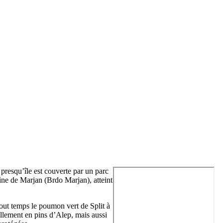
 presqu’île est couverte par un parc
line de
Marjan
(
Brdo Marjan
), atteint
 tout temps le poumon vert de
Split
à
ellement en pins d’Alep, mais aussi