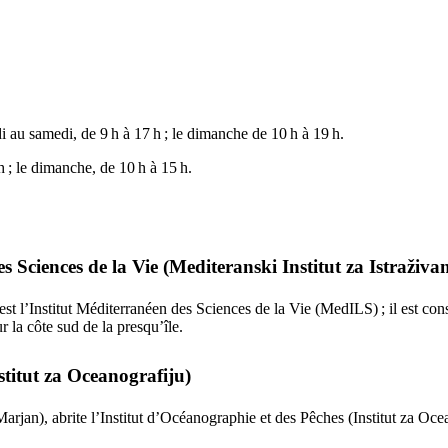
i au samedi, de 9 h à 17 h ; le dimanche de 10 h à 19 h.
h ; le dimanche, de 10 h à 15 h.
s Sciences de la Vie (
Mediteranski Institut za Istraživa
est l’Institut Méditerranéen des Sciences de la Vie (
MedILS
) ; il est c
 sur la côte sud de la presqu’île.
stitut za Oceanografiju
)
Marjan
), abrite l’Institut d’Océanographie et des Pêches (
Institut za Oc