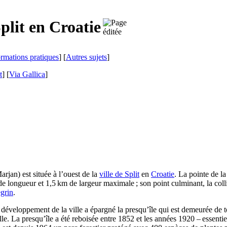
plit
en Croatie
ormations pratiques
] [
Autres sujets
]
t
]
[
Via Gallica
]
arjan
) est située à l’ouest de la
ville de
Split
en
Croatie
. La pointe de la
 de longueur et 1,5 km de largeur maximale ; son point culminant, la col
grin
.
le développement de la ville a épargné la presqu’île qui est demeurée de
le. La presqu’île a été reboisée entre 1852 et les années 1920 – essenti