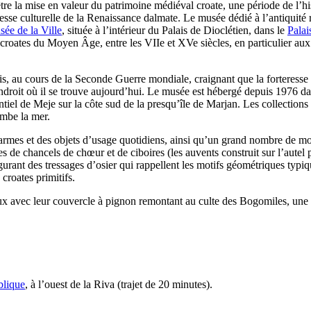
la mise en valeur du patrimoine médiéval croate, une période de l’hist
hesse culturelle de la Renaissance dalmate. Le musée dédié à l’antiquité
ée de la Ville
, située à l’intérieur du Palais de Dioclétien, dans le
Pala
ls croates du Moyen Âge, entre les
VIIe
et
XVe
siècles, en particulier au
, au cours de la Seconde Guerre mondiale, craignant que la forteresse n
endroit où il se trouve aujourd’hui. Le musée est hébergé depuis 1976 d
entiel de
Meje
sur la côte sud de la presqu’île de
Marjan
. Les collections
ombe la mer.
mes et des objets d’usage quotidiens, ainsi qu’un grand nombre de mon
res de chancels de chœur et de ciboires (les auvents construit sur l’autel
igurant des tressages d’osier qui rappellent les motifs géométriques typiq
roates primitifs.
x avec leur couvercle à pignon remontant au culte des Bogomiles, une 
blique
, à l’ouest de la Riva (trajet de 20 minutes).