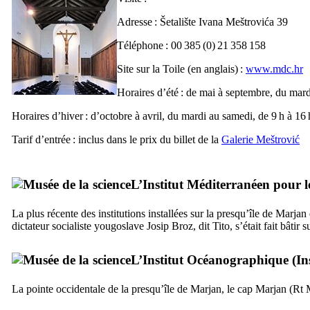
Adresse :
Šetalište Ivana Meštrovića 39
Téléphone : 00 385 (0) 21 358 158
Site sur la Toile (en anglais) :
www.mdc.hr
Horaires d’été : de mai à septembre, du mard
Horaires d’hiver : d’octobre à avril, du mardi au samedi, de 9 h à 16 
Tarif d’entrée : inclus dans le prix du billet de la
Galerie
Meštrović
L’Institut Méditerranéen pour le
La plus récente des institutions installées sur la presqu’île de
Marjan
dictateur socialiste yougoslave
Josip Broz
, dit Tito, s’était fait bâtir
L’Institut Océanographique (
In
La pointe occidentale de la presqu’île de
Marjan
, le cap
Marjan
(
Rt 