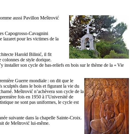
 nomme aussi Pavillon
Meštrović
les
Capogrosso-Cavagnini
e lazaret pour les victimes de la
chitecte
Harold Bilinić
, il fit
de colonnes de style dorique.
’y installer son cycle de bas-reliefs en bois sur le thème de la «
Vie
remière Guerre mondiale : on dit que le
 sculptés dans le bois et figurant la vie du
écharné.
Meštrović
n’achèvera son cycle de la
a première fois en 1950 à l’Université de
rtistique ne sont pas uniformes, le cycle est
année suivante dans la chapelle Sainte-Croix.
ait de
Meštrović
lui-même.