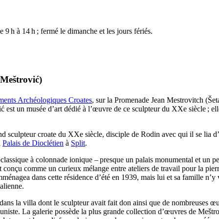
e 9 h à 14 h ; fermé le dimanche et les jours fériés.
 Meštrović
)
ents Archéologiques Croates
, sur la Promenade Jean Mestrovitch (
Šet
ić
est un musée d’art dédié à l’œuvre de ce sculpteur du
XXe
siècle ; e
nd sculpteur croate du
XXe
siècle, disciple de Rodin avec qui il se lia 
u
Palais de Dioclétien
à
Split
.
oclassique à colonnade ionique – presque un palais monumental et un pe
t conçu comme un curieux mélange entre ateliers de travail pour la pierre
ménagea dans cette résidence d’été en 1939, mais lui et sa famille n’y 
alienne.
ans la villa dont le sculpteur avait fait don ainsi que de nombreuses œ
muniste. La galerie possède la plus grande collection d’œuvres de
Meštro