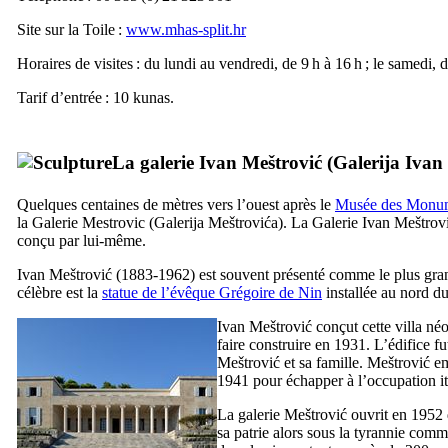
Site sur la Toile :
www.mhas-split.hr
Horaires de visites : du lundi au vendredi, de 9 h à 16 h ; le samedi, d
Tarif d’entrée : 10
kunas
.
La galerie
Ivan Meštrović
(
Galerija Ivan
Quelques centaines de mètres vers l’ouest après le
Musée des Monum
la Galerie Mestrovic (
Galerija Meštrovića
). La Galerie
Ivan Meštrov
conçu par lui-même.
Ivan Meštrović
(1883-1962) est souvent présenté comme le plus gra
célèbre est la
statue de l’évêque Grégoire de
Nin
installée au nord d
Ivan Meštrović
conçut cette villa né
faire construire en 1931. L’édifice fu
Meštrović
et sa famille.
Meštrović
em
1941 pour échapper à l’occupation it
La galerie
Meštrović
ouvrit en 1952 d
sa patrie alors sous la tyrannie com