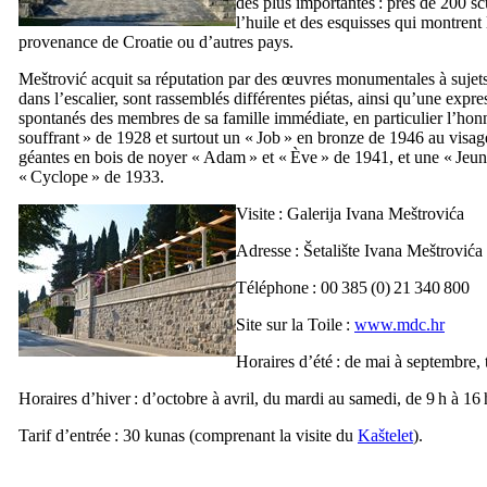
des plus importantes : près de 200 sc
l’huile et des esquisses qui montrent
provenance de Croatie ou d’autres pays.
Meštrović
acquit sa réputation par des œuvres monumentales à sujets i
dans l’escalier, sont rassemblés différentes piétas, ainsi qu’une expr
spontanés des membres de sa famille immédiate, en particulier l’hon
souffrant
» de 1928 et surtout un «
Job
» en bronze de 1946 au visage t
géantes en bois de noyer «
Adam
» et «
Ève
» de 1941, et une «
Jeun
«
Cyclope
» de 1933.
Visite :
Galerija Ivana Meštrovića
Adresse :
Šetalište Ivana Meštrovića
Téléphone : 00 385 (0) 21 340 800
Site sur la Toile :
www.mdc.hr
Horaires d’été : de mai à septembre, t
Horaires d’hiver : d’octobre à avril, du mardi au samedi, de 9 h à 16 
Tarif d’entrée : 30
kunas
(comprenant la visite du
Kaštelet
).