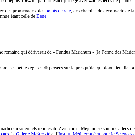
est depuis 1964 un parc forestier protégé avec 400 espèces de plantes 
 avec des promenades, des
points de vue
, des chemins de découverte de la 
onnue étant celle de
Bene
.
ne romaine qui dériverait de «
Fundus Marianum
» (la Ferme des
Maria
reuses petites églises dispersées sur la presqu’île, qui donnaient lieu à
uartiers résidentiels réputés de
Zvončac
et
Meje
où se sont installées des
oates
, la
Galerie
Meštrović
et l’
Institut Méditerranéen pour le Sciences 