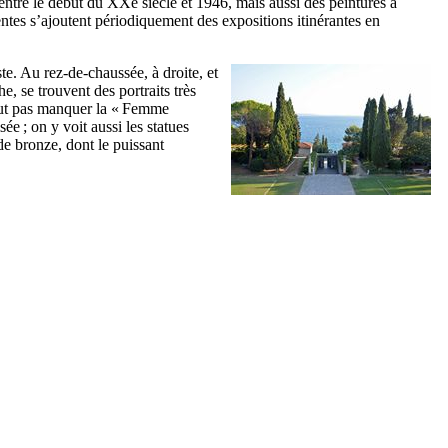
 entre le début du
XXe
siècle et 1946, mais aussi des peintures à
entes s’ajoutent périodiquement des expositions itinérantes en
te. Au rez-de-chaussée, à droite, et
e, se trouvent des portraits très
aut pas manquer la «
Femme
e ; on y voit aussi les statues
e bronze, dont le puissant