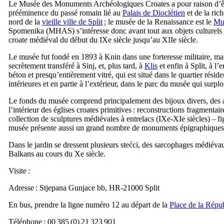
Le Musée des Monuments Archéologiques Croates a pour raison d’être 
prééminence du passé romain lié au
Palais de Dioclétien
et de la ric
nord de la
vieille ville de
Split
; le musée de la Renaissance est le
Mus
Spomenika
(
MHAS
) s’intéresse donc avant tout aux objets culture
croate médiéval du début du
IXe
siècle jusqu’au
XIIe
siècle.
Le musée fut fondé en 1893 à Knin dans une forteresse militaire, mais
secrètement transféré à
Sinj
, et, plus tard, à
Klis
et enfin à
Split
, à l’
béton et presqu’entièrement vitré, qui est situé dans le quartier résid
intérieures et en partie à l’extérieur, dans le parc du musée qui surpl
Le fonds du musée comprend principalement des bijoux divers, des ar
l’intérieur des églises croates primitives : reconstructions fragmentai
collection de sculptures médiévales à entrelacs (
IXe
-
XIe
siècles) – f
musée présente aussi un grand nombre de monuments épigraphiques c
Dans le jardin se dressent plusieurs
stećci
, des sarcophages médiévau
Balkans au cours du
Xe
siècle.
Visite :
Adresse :
Stjepana Gunjace bb, HR-21000 Split
En bus, prendre la ligne numéro 12 au départ de la
Place de la Répu
Téléphone : 00 385 (0) 21 323 901