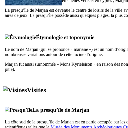
en chênes verts et en cyprès ;
Marjan
La presqu’île de
Marjan
est devenue le centre de loisirs de la ville
aires de jeux. La presqu’île possède aussi quelques plages, la plus c
Étymologie et toponymie
Le nom de
Marjan
(qui se prononce «
mariane
») est un nom d’origi
nombreuses variations autour de cette racine d’origine.
Marjan
fut aussi surnommée «
Mons Kyrieleison
» en raison des nomb
pitié).
Visites
La presqu’île de
Marjan
La côte sud de la presqu’île de
Marjan
est en partie occupée par les q
scientifiques telles que le
Musée des Monuments Archéologiques Cr