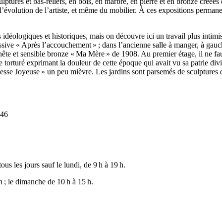
ulptures et bas-reliefs, en bois, en marbre, en pierre et en bronze créées
 l’évolution de l’artiste, et même du mobilier. À ces expositions perman
déologiques et historiques, mais on découvre ici un travail plus intimis
essive «
Après l’accouchement
» ; dans l’ancienne salle à manger, à gauch
nête et sensible bronze «
Ma Mère
» de 1908. Au premier étage, il ne f
orturé exprimant la douleur de cette époque qui avait vu sa patrie divisé
esse Joyeuse
» un peu mièvre. Les jardins sont parsemés de sculptures d
 46
ous les jours sauf le lundi, de 9 h à 19 h.
h ; le dimanche de 10 h à 15 h.