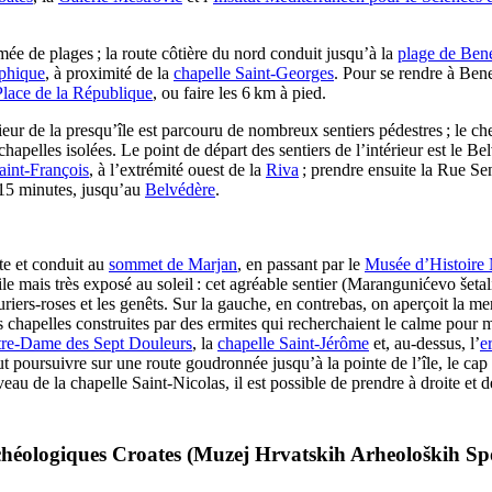
ée de plages ; la route côtière du nord conduit jusqu’à la
plage de
Ben
aphique
, à proximité de la
chapelle Saint-Georges
. Pour se rendre à
Ben
Place de la République
, ou faire les 6 km à pied.
érieur de la presqu’île est parcouru de nombreux sentiers pédestres ; le 
hapelles isolées. Le point de départ des sentiers de l’intérieur est le Be
aint-François
, à l’extrémité ouest de la
Riva
; prendre ensuite la Rue
Se
 15 minutes, jusqu’au
Belvédère
.
ite et conduit au
sommet de
Marjan
, en passant par le
Musée d’Histoire 
e mais très exposé au soleil : cet agréable sentier (
Marangunićevo šetal
auriers-roses et les genêts. Sur la gauche, en contrebas, on aperçoit la me
 chapelles construites par des ermites qui recherchaient le calme pour mé
tre-Dame des Sept Douleurs
, la
chapelle Saint-Jérôme
et, au-dessus, l’
e
 poursuivre sur une route goudronnée jusqu’à la pointe de l’île, le cap
veau de la chapelle Saint-Nicolas, il est possible de prendre à droite et
éologiques Croates (
Muzej Hrvatskih Arheoloških S