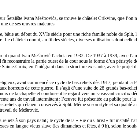
sur
Šetalište lvana Meštrovića
, se trouve le châtelet
Crikvine
, que l’on
er une de ses œuvres majeures.
iée, bâtie au début du
XVIe
siècle pour une riche famille noble de
Split
, 
Le châtelet connut, au fil des siècles, diverses utilisations dont celle d
ement quand
Ivan Meštrović
l’acheta en 1932. De 1937 à 1939, avec l’ar
il fit reconstruire la partie ouest de la cour sous la forme d’un péristyle 
e Sainte-Croix, en l’intégrant dans la structure existante, avec le projet d
eligieux, avait commencé ce cycle de bas-reliefs dès 1917, pendant la P
horreurs de cette guerre. Il s’agit d’une suite de 28 grands bas-reliefs
urs de la chapelle et conduisent le regard vers un saisissant crucifix d
ente ans de travail intermittent ; l’œuvre fut présentée au public pour l
s-reliefs qui étaient conservés à
Split
. Même si son style et sa qualité a
travail de
Meštrović
.
-reliefs à son pays natal ; le cycle de la «
Vie du Christ
» fut installé l’
sses en langue vieux slave (les dimanches et fêtes, à 9 h), selon le souh