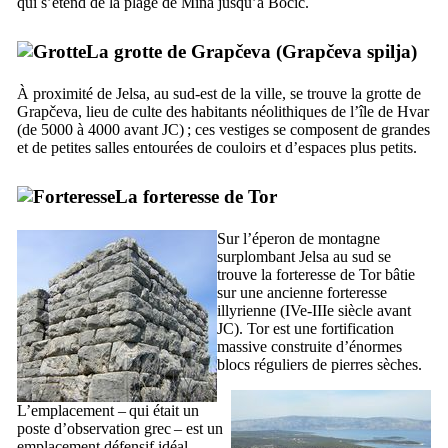
qui s’étend de la plage de
Mina
jusqu’à
Bocić
.
La grotte de
Grapčeva
(
Grapčeva spilja
)
À proximité de
Jelsa
, au sud-est de la ville, se trouve la grotte de
Grapčeva
, lieu de culte des habitants néolithiques de l’île de
Hvar
(de 5000 à 4000 avant JC) ; ces vestiges se composent de grandes
et de petites salles entourées de couloirs et d’espaces plus petits.
La forteresse de
Tor
Sur l’éperon de montagne
surplombant
Jelsa
au sud se
trouve la forteresse de
Tor
bâtie
sur une ancienne forteresse
illyrienne (
IVe-IIIe
siècle avant
JC).
Tor
est une fortification
massive construite d’énormes
blocs réguliers de pierres sèches.
L’emplacement – qui était un
poste d’observation grec – est un
emplacement défensif idéal,