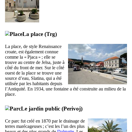
La place (
Trg
)
La place, de style Renaissance
croate, est également connue
comme la «
Pjaca
» ; elle se
trouve au centre de
Jelsa
, juste à
côté du front de mer. Sur le côté
ouest de la place se trouve une
source d’eau,
Slatina
, qui a été
utilisée par les habitants depuis
l’Antiquité. En 1934, une fontaine a été construite au milieu de la
place.
Le jardin public (
Perivoj
)
Ce parc fut créé en 1870 par le drainage de
terres marécageuses ; c’est les l’un des plus
beaux et des plus grands de
Dalmatie
. Les