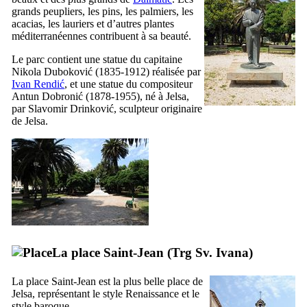
grands peupliers, les pins, les palmiers, les
acacias, les lauriers et d’autres plantes
méditerranéennes contribuent à sa beauté.
Le parc contient une statue du capitaine
Nikola Duboković
(1835-1912) réalisée par
Ivan Rendić
, et une statue du compositeur
Antun Dobronić
(1878-1955), né à
Jelsa
,
par
Slavomir Drinković
, sculpteur originaire
de
Jelsa
.
La place Saint-Jean (
Trg Sv. Ivana
)
La place Saint-Jean est la plus belle place de
Jelsa
, représentant le style Renaissance et le
style baroque.