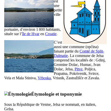
est
une
petite
ville
portuaire, d’environ 1 800 habitants,
située sur l’
île de
Hvar
en
Croatie
.
C’est
aussi une commune (
općina
)
faisant partie du
Comté de
Split
-
Dalmatie
. La commune de
Jelsa
comprend les localités de :
Gdinj
,
Gromine Dolac
,
Humac
,
Ivan
Dolac
,
Jelsa
,
Pitve
,
Poljica
,
Prapatna
,
Pokrivenik
,
Svirce
,
Vela
et
Mala Stiniva
,
Vrboska
,
Vrisnik
,
Zastražišće
et
Zavala
.
Étymologie et toponymie
Sous la République de Venise,
Jelsa
se nommait, en italien,
Gelsa
.