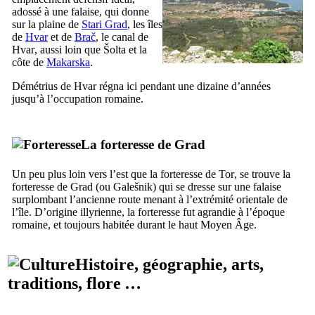
adossé à une falaise, qui donne
sur la plaine de
Stari Grad
, les îles
de
Hvar
et de
Brač
, le canal de
Hvar
, aussi loin que
Šolta
et la
côte de
Makarska
.
Démétrius de
Hvar
régna ici pendant une dizaine d’années
jusqu’à l’occupation romaine.
La forteresse de
Grad
Un peu plus loin vers l’est que la forteresse de
Tor
, se trouve la
forteresse de
Grad
(ou
Galešnik
) qui se dresse sur une falaise
surplombant l’ancienne route menant à l’extrémité orientale de
l’île. D’origine illyrienne, la forteresse fut agrandie à l’époque
romaine, et toujours habitée durant le haut Moyen Âge.
Histoire, géographie, arts,
traditions, flore …