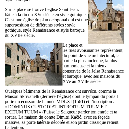
Sur la place se trouve l’église Saint-Jean,
bâtie à la fin du
XVe
siècle en style gothique.
C’est une église de plan octogonal qui est une
superposition de différents styles : style
gothique, style Renaissance et style baroque
du
XVIIe
siècle.
La place et
les rues avoisinantes représentent,
du point de vue architectural, la
partie la plus ancienne, la plus
harmonieuse et la mieux
conservée de la
Jelsa
Renaissance
et baroque, avec ses maisons du
XVe
au
XVIIe
siècle.
Quelques bâtiments de la Renaissance ont survécu, comme la
Maison
Skrivanelli
(derrière l’église) dont le tympan du portail
porte un écusson de l’année
MDLXI
(1561) et l’inscription :
«
DOMINUS CUSTODIAT INTROITUM TUUM ET
EXITUM TUUM
» (Puisse le Seigneur garder ton entrée et ta
sortie). La maison du comte
Dimitri Kačić
, avec sa façade
massive, sa porte latérale décorée et son jardin classique retient
l’attention.