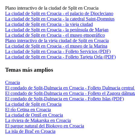
Plano interactivo de la ciudad de Split en Croacia
La ciudad de Split en Croacia - el palacio de Diocleciano
La ciudad de Split en Croacia - la catedral Saint-Domnius
La ciudad de Split en Croacia - la vieja ciudad
La ciudad de Split en Croacia - la península de Marjan
La ciudad de Split en Croacia - el museo etnográfico
Plano interactivo de la vieja ciudad de Split en Croacia
La ciudad de Split en Croacia - el museo de la Marina
La ciudad de Split en Croacia - Folleto Servicios (PDF)
La ciudad de Split en Croacia - Folleto Tarjeta Orla (PDF)
Temas más amplios
Croacia
El condado de Split-Dalmacia en Croacia - Folleto Dalmacia centra
El condado de Split-Dalmacia en Croacia - Folleto el Zagora dálma
El condado de Split-Dalmacia en Croacia - Folleto Islas (PDF)
La ciudad de Split en Croacia
El río Cetina en Croacia
La ciudad de Omiš en Croacia
La riviera de Makarska en Croacia
El parque natural del Biokovo en Croacia
La isla de Brač en Croacia