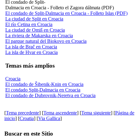
El condado de Split-
Dalmacia en Croacia - Folleto el Zagora dálmata (PDF)
El condado de Split-Dalmacia en Croacia - Folleto Islas (PDF)
La ciudad de Split en Croacia
El río Cetina en Croacia
La ciudad de Omiš en Croacia
La riviera de Makarska en Croacia
El parque natural del Biokovo en Croacia
La isla de Brač en Croacia
La isla de Hvar en Croacia
Temas más amplios
Croacia
El condado de Šibenik-Knin en Croacia
El condado Split-Dalmacia en Croacia
El condado de Dubrovnik-Neretva en Croacia
[
Tema precedente
] [
Tema ascendente
] [
Tema siguiente
] [
Página de
inicio
] [
Croatia
] [
Via Gallica
]
Buscar en este Sitio