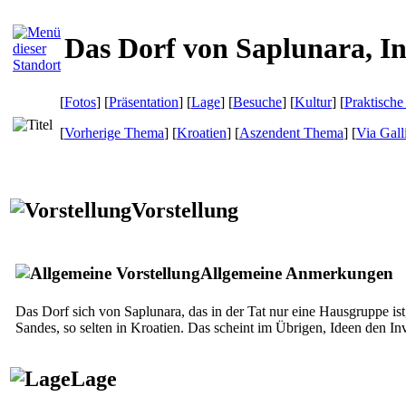
Das Dorf von Saplunara, In
[
Fotos
] [
Präsentation
] [
Lage
] [
Besuche
] [
Kultur
] [
Praktische
[
Vorherige Thema
] [
Kroatien
] [
Aszendent Thema
]
[
Via Gall
Vorstellung
Allgemeine Anmerkungen
Das Dorf sich von Saplunara, das in der Tat nur eine Hausgruppe ist
Sandes, so selten in Kroatien. Das scheint im Übrigen, Ideen den 
Lage