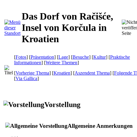
Das Dorf von Račišće,
Insel von Korčula in
Kroatien
[
Fotos
] [
Präsentation
] [
Lage
] [
Besuche
] [
Kultur
] [
Praktische
Informationen
] [
Weitere Themen
]
[
Vorherige Thema
] [
Kroatien
] [
Aszendent Thema
] [
Folgende 
[
Via Gallica
]
Vorstellung
Allgemeine Anmerkungen